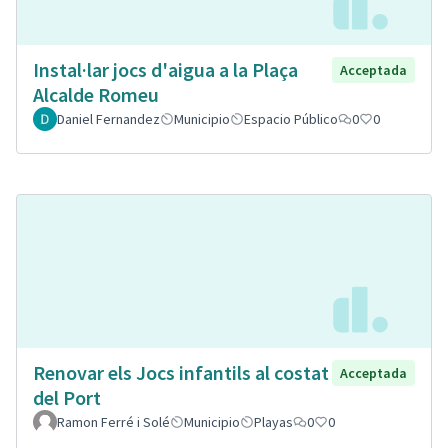
Instal·lar jocs d'aigua a la Plaça
Acceptada
Alcalde Romeu
Daniel Fernandez
Municipio
Espacio Público
0
0
Renovar els Jocs infantils al costat
Acceptada
del Port
Ramon Ferré i Solé
Municipio
Playas
0
0