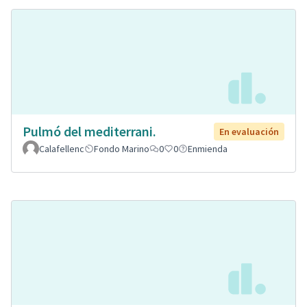
Pulmó del mediterrani.
En evaluación
Calafellenc
Fondo Marino
0
0
Enmienda