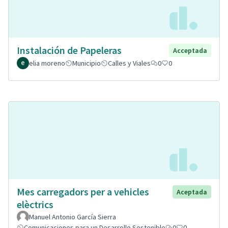
Instalación de Papeleras
Acceptada
elia moreno
Municipio
Calles y Viales
0
0
Mes carregadors per a vehicles
Aceptada
elèctrics
Manuel Antonio García Sierra
Comunicaciones para un Desarrollo Sostenible
0
0