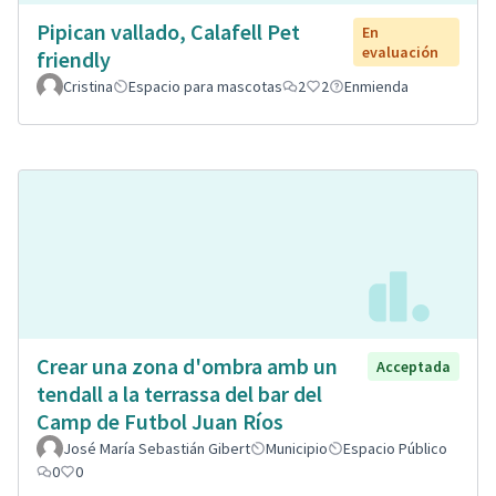
Pipican vallado, Calafell Pet
En
evaluación
friendly
Cristina
Espacio para mascotas
2
2
Enmienda
Crear una zona d'ombra amb un
Acceptada
tendall a la terrassa del bar del
Camp de Futbol Juan Ríos
José María Sebastián Gibert
Municipio
Espacio Público
0
0