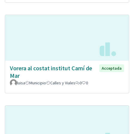
Vorera al costat institut Camí de
Acceptada
Mar
luisa
Municipio
Calles y Viales
0
0