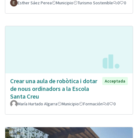
Esther Sáez Perea
Municipio
Turismo Sostenible
0
0
Crear una aula de robòtica i dotar
Acceptada
de nous ordinadors a la Escola
Santa Creu
María Hurtado Algarra
Municipio
Formación
0
0