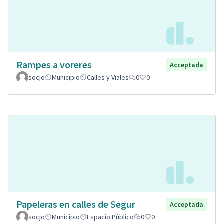
Rampes a voreres
Acceptada
socjo
Municipio
Calles y Viales
0
0
Papeleras en calles de Segur
Acceptada
socjo
Municipio
Espacio Público
0
0