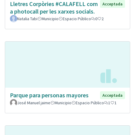
Lletres Corpòries #CALAFELL com
Acceptada
a photocall per les xarxes socials.
Natalia Tabi
Municipio
Espacio Público
0
2
Parque para personas mayores
Acceptada
José Manuel jaime
Municipio
Espacio Público
1
1