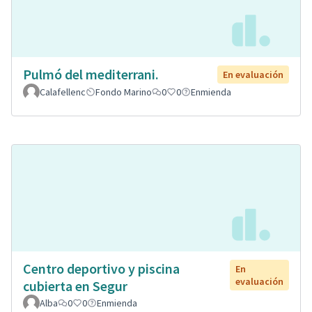
Pulmó del mediterrani.
En evaluación
Calafellenc
Fondo Marino
0
0
Enmienda
Centro deportivo y piscina
En
evaluación
cubierta en Segur
Alba
0
0
Enmienda