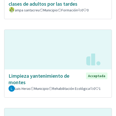
clases de adultos por las tardes
ampa santacreu
Municipio
Formación
0
0
Limpieza yantenimiento de
Acceptada
montes
Luis Heras
Municipio
Rehabilitación Ecológica
0
1