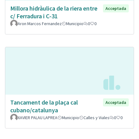
Millora hidràulica de la riera entre
Acceptada
c/ Ferradura i C-31
Aron Marcos Fernandez
Municipio
0
0
Tancament de la plaça cal
Acceptada
cubano/catalunya
XAVIER PALAU LAPREA
Municipio
Calles y Viales
0
0