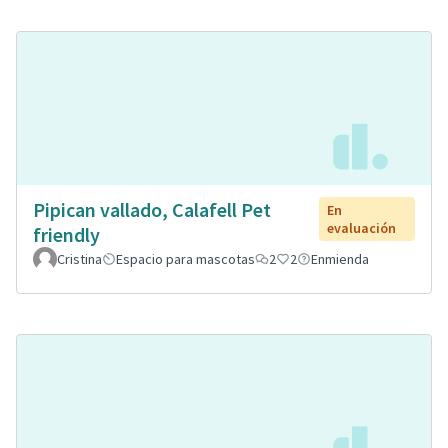
Pipican vallado, Calafell Pet
En
evaluación
friendly
Cristina
Espacio para mascotas
2
2
Enmienda