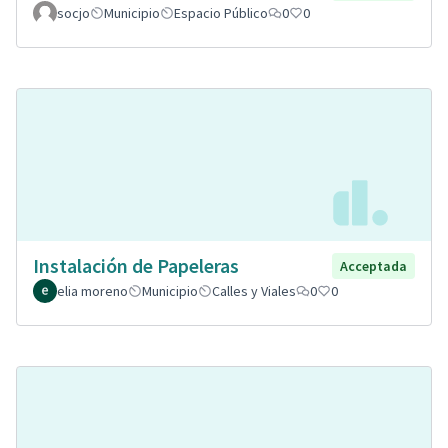
socjo
Municipio
Espacio Público
0
0
Instalación de Papeleras
Acceptada
elia moreno
Municipio
Calles y Viales
0
0