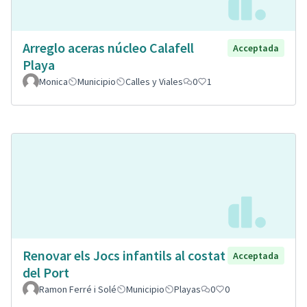
Arreglo aceras núcleo Calafell
Acceptada
Playa
Monica
Municipio
Calles y Viales
0
1
Renovar els Jocs infantils al costat
Acceptada
del Port
Ramon Ferré i Solé
Municipio
Playas
0
0