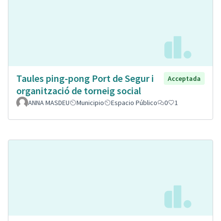
Taules ping-pong Port de Segur i
Acceptada
organització de torneig social
ANNA MASDEU
Municipio
Espacio Público
0
1