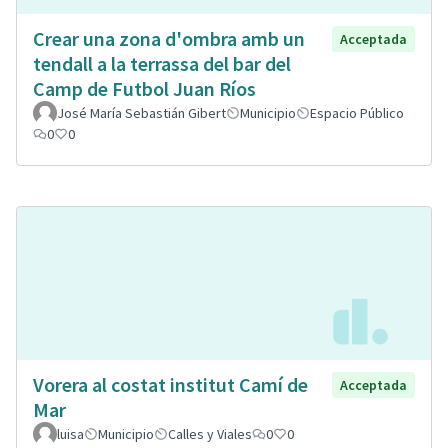
Crear una zona d'ombra amb un
Acceptada
tendall a la terrassa del bar del
Camp de Futbol Juan Ríos
José María Sebastián Gibert
Municipio
Espacio Público
0
0
Vorera al costat institut Camí de
Acceptada
Mar
luisa
Municipio
Calles y Viales
0
0