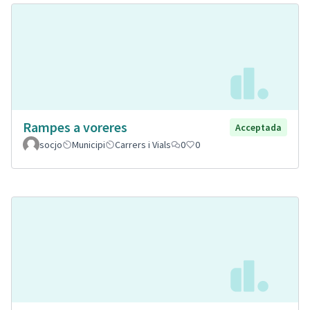
Rampes a voreres
Acceptada
socjo
Municipi
Carrers i Vials
0
0