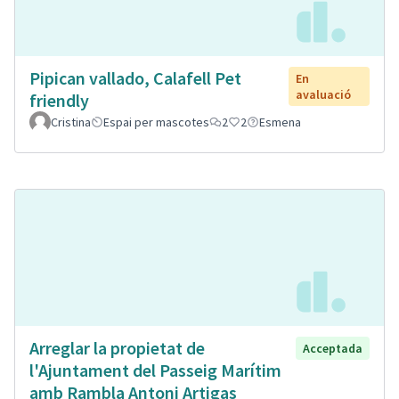
Pipican vallado, Calafell Pet
En
avaluació
friendly
Cristina
Espai per mascotes
2
2
Esmena
Arreglar la propietat de
Acceptada
l'Ajuntament del Passeig Marítim
amb Rambla Antoni Artigas