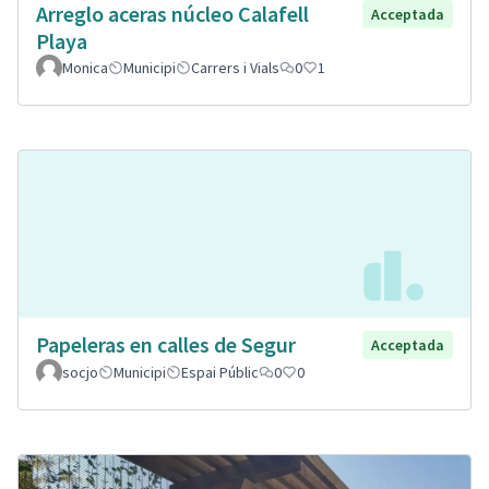
Arreglo aceras núcleo Calafell
Acceptada
Playa
Monica
Municipi
Carrers i Vials
0
1
Papeleras en calles de Segur
Acceptada
socjo
Municipi
Espai Públic
0
0