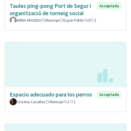
Taules ping-pong Port de Segur i
Acceptada
organització de torneig social
ANNA MASDEU
Municipi
Espai Públic
0
1
Espacio adecuado para los perros
Acceptada
Cristina Casañas
Municipi
1
1