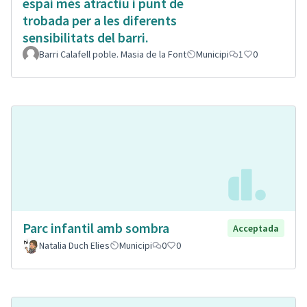
espai més atractiu i punt de
trobada per a les diferents
sensibilitats del barri.
Barri Calafell poble. Masia de la Font
Municipi
1
0
Parc infantil amb sombra
Acceptada
Natalia Duch Elies
Municipi
0
0