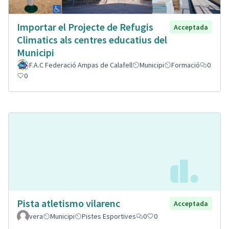
Importar el Projecte de Refugis
Acceptada
Climatics als centres educatius del
Municipi
F.A.C Federació Ampas de Calafell
Municipi
Formació
0
0
Pista atletismo vilarenc
Acceptada
vera
Municipi
Pistes Esportives
0
0