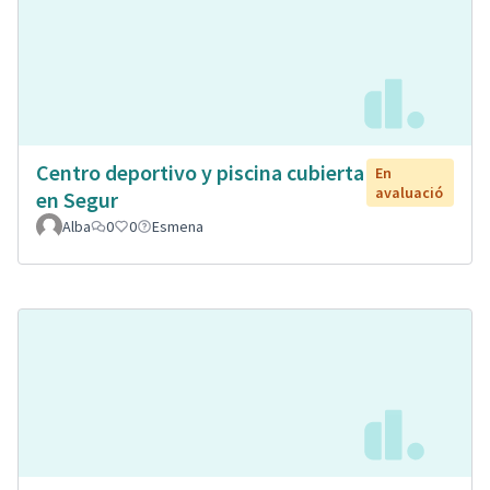
Centro deportivo y piscina cubierta
En
avaluació
en Segur
Alba
0
0
Esmena