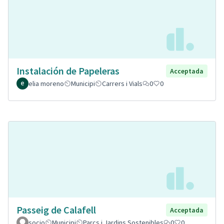
Instalación de Papeleras
Acceptada
elia moreno
Municipi
Carrers i Vials
0
0
Passeig de Calafell
Acceptada
socjo
Municipi
Parcs i Jardins Sostenibles
0
0