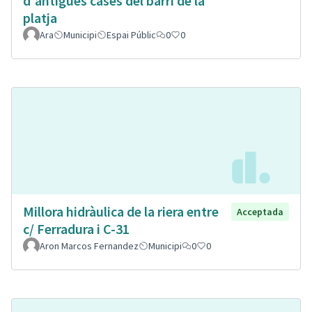
d'antigues cases del barri de la
platja
Ara
Municipi
Espai Públic
0
0
Millora hidràulica de la riera entre
Acceptada
c/ Ferradura i C-31
Aron Marcos Fernandez
Municipi
0
0