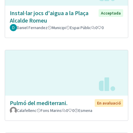
Instal·lar jocs d'aigua a la Plaça
Acceptada
Alcalde Romeu
Daniel Fernandez
Municipi
Espai Públic
0
0
Pulmó del mediterrani.
En avaluació
Calafellenc
Fons Marins
0
0
Esmena