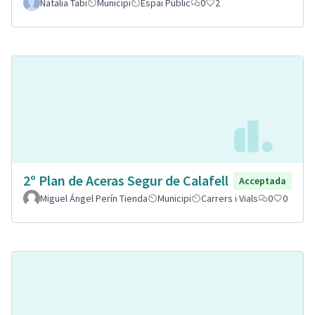
Natalia Tabi
Municipi
Espai Públic
0
2
2º Plan de Aceras Segur de Calafell
Acceptada
Miguel Ángel Perín Tienda
Municipi
Carrers i Vials
0
0