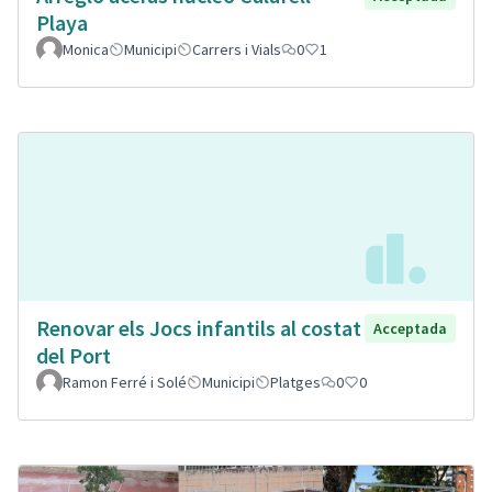
Playa
Monica
Municipi
Carrers i Vials
0
1
Renovar els Jocs infantils al costat
Acceptada
del Port
Ramon Ferré i Solé
Municipi
Platges
0
0