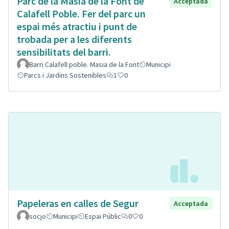
Parc de la Masia de la Font de
Acceptada
Calafell Poble. Fer del parc un
espai més atractiu i punt de
trobada per a les diferents
sensibilitats del barri.
Barri Calafell poble. Masia de la Font
Municipi
Parcs i Jardins Sostenibles
1
0
Papeleras en calles de Segur
Acceptada
socjo
Municipi
Espai Públic
0
0