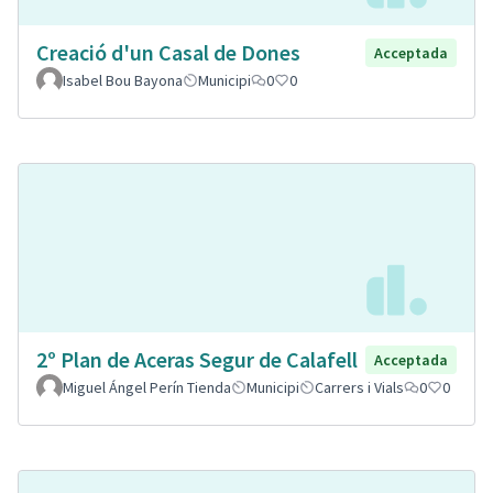
Creació d'un Casal de Dones
Acceptada
Isabel Bou Bayona
Municipi
0
0
2º Plan de Aceras Segur de Calafell
Acceptada
Miguel Ángel Perín Tienda
Municipi
Carrers i Vials
0
0