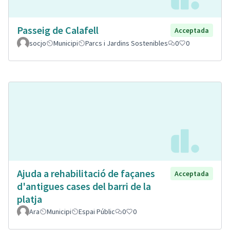
Passeig de Calafell
Acceptada
socjo
Municipi
Parcs i Jardins Sostenibles
0
0
Ajuda a rehabilitació de façanes
Acceptada
d'antigues cases del barri de la
platja
Ara
Municipi
Espai Públic
0
0