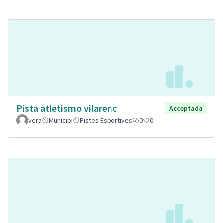
Pista atletismo vilarenc
Acceptada
vera
Municipi
Pistes Esportives
0
0