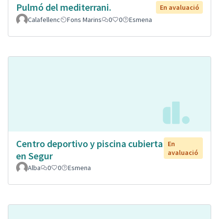
Pulmó del mediterrani.
En avaluació
Calafellenc
Fons Marins
0
0
Esmena
Centro deportivo y piscina cubierta
En
avaluació
en Segur
Alba
0
0
Esmena