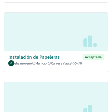
Instalación de Papeleras
Acceptada
elia moreno
Municipi
Carrers i Vials
0
0