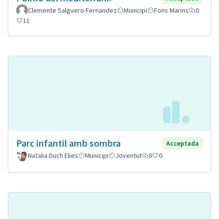
Clemente Salguero Fernandez
Municipi
Fons Marins
0
11
Parc infantil amb sombra
Acceptada
Natalia Duch Elies
Municipi
Joventut
0
0