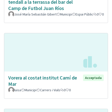
tendall a la terrassa del bar del
Camp de Futbol Juan Ríos
José María Sebastián Gibert
Municipi
Espai Públic
0
0
Vorera al costat institut Camí de
Acceptada
Mar
luisa
Municipi
Carrers i Vials
0
0