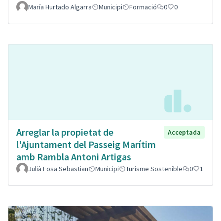
María Hurtado Algarra
Municipi
Formació
0
0
Arreglar la propietat de
Acceptada
l'Ajuntament del Passeig Marítim
amb Rambla Antoni Artigas
Julià Fosa Sebastian
Municipi
Turisme Sostenible
0
1