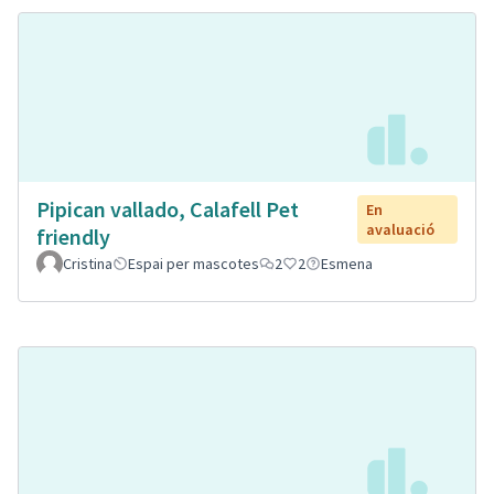
Pipican vallado, Calafell Pet
En
avaluació
friendly
Cristina
Espai per mascotes
2
2
Esmena