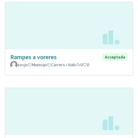
Rampes a voreres
Acceptada
socjo
Municipi
Carrers i Vials
0
0