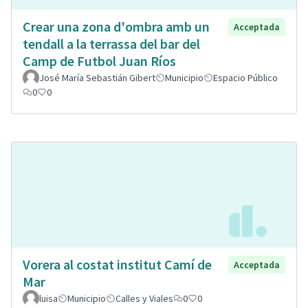
Crear una zona d'ombra amb un
Acceptada
tendall a la terrassa del bar del
Camp de Futbol Juan Ríos
José María Sebastián Gibert
Municipio
Espacio Público
0
0
Vorera al costat institut Camí de
Acceptada
Mar
luisa
Municipio
Calles y Viales
0
0