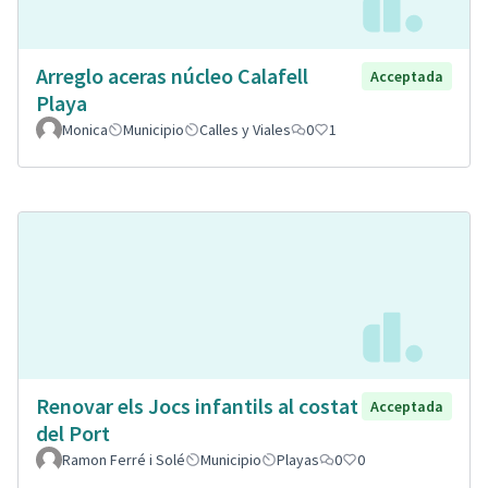
Arreglo aceras núcleo Calafell
Acceptada
Playa
Monica
Municipio
Calles y Viales
0
1
Renovar els Jocs infantils al costat
Acceptada
del Port
Ramon Ferré i Solé
Municipio
Playas
0
0