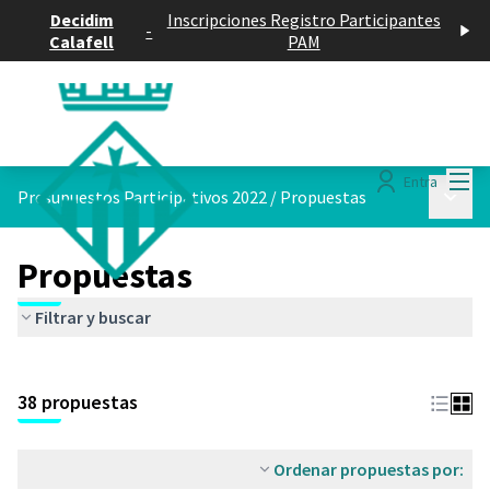
Decidim
Inscripciones Registro Participantes
-
Calafell
PAM
Menú
Entra
Menú p
Presupuestos Participativos 2022
/
Propuestas
Propuestas
Filtrar y buscar
Saltar el mapa
Leaflet
|
©
HERE maps
El siguiente elemento es un mapa que presenta los componentes 
+
38 propuestas
−
Ordenar propuestas por: