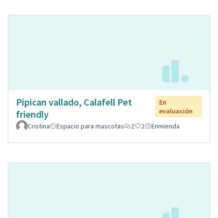
Pipican vallado, Calafell Pet
En
evaluación
friendly
Cristina
Espacio para mascotas
2
2
Enmienda