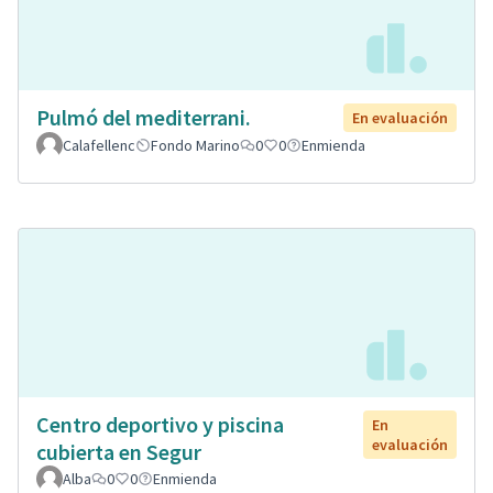
Pulmó del mediterrani.
En evaluación
Calafellenc
Fondo Marino
0
0
Enmienda
Centro deportivo y piscina
En
evaluación
cubierta en Segur
Alba
0
0
Enmienda