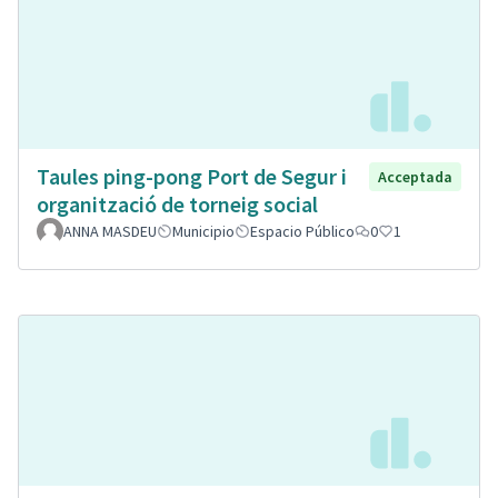
Taules ping-pong Port de Segur i
Acceptada
organització de torneig social
ANNA MASDEU
Municipio
Espacio Público
0
1