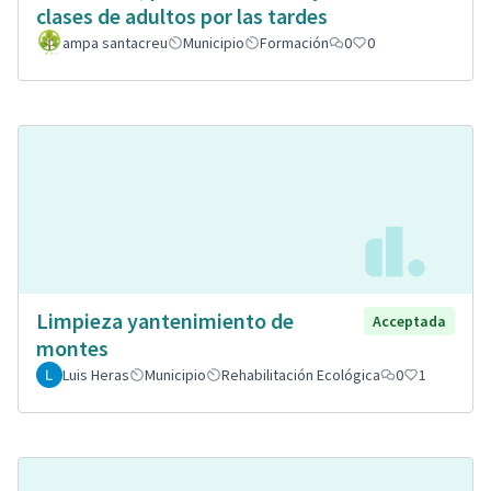
clases de adultos por las tardes
ampa santacreu
Municipio
Formación
0
0
Limpieza yantenimiento de
Acceptada
montes
Luis Heras
Municipio
Rehabilitación Ecológica
0
1