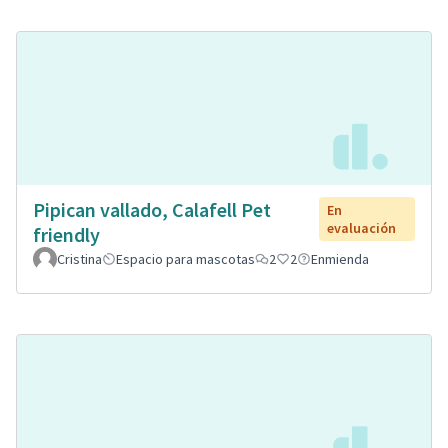
Pipican vallado, Calafell Pet
En
evaluación
friendly
Cristina
Espacio para mascotas
2
2
Enmienda