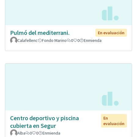
Pulmó del mediterrani.
En evaluación
Calafellenc
Fondo Marino
0
0
Enmienda
Centro deportivo y piscina
En
evaluación
cubierta en Segur
Alba
0
0
Enmienda