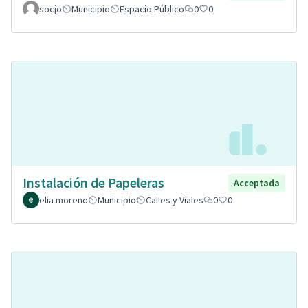
socjo
Municipio
Espacio Público
0
0
Instalación de Papeleras
Acceptada
elia moreno
Municipio
Calles y Viales
0
0