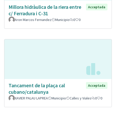
Millora hidràulica de la riera entre
Acceptada
c/ Ferradura i C-31
Aron Marcos Fernandez
Municipio
0
0
Tancament de la plaça cal
Acceptada
cubano/catalunya
XAVIER PALAU LAPREA
Municipio
Calles y Viales
0
0