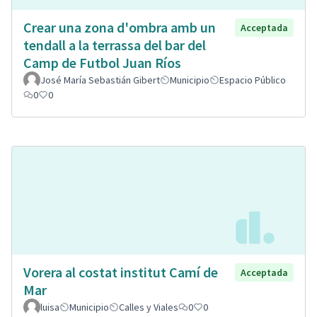
Crear una zona d'ombra amb un
Acceptada
tendall a la terrassa del bar del
Camp de Futbol Juan Ríos
José María Sebastián Gibert
Municipio
Espacio Público
0
0
Vorera al costat institut Camí de
Acceptada
Mar
luisa
Municipio
Calles y Viales
0
0