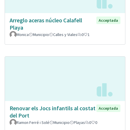
Arreglo aceras núcleo Calafell
Acceptada
Playa
Monica
Municipio
Calles y Viales
0
1
Renovar els Jocs infantils al costat
Acceptada
del Port
Ramon Ferré i Solé
Municipio
Playas
0
0