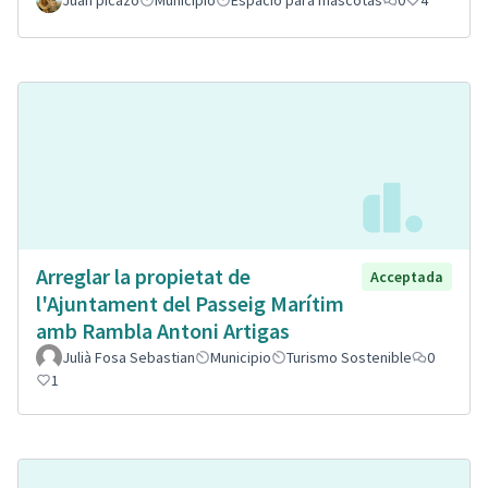
Juan picazo
Municipio
Espacio para mascotas
0
4
Arreglar la propietat de
Acceptada
l'Ajuntament del Passeig Marítim
amb Rambla Antoni Artigas
Julià Fosa Sebastian
Municipio
Turismo Sostenible
0
1