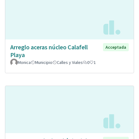
Arreglo aceras núcleo Calafell
Acceptada
Playa
Monica
Municipio
Calles y Viales
0
1