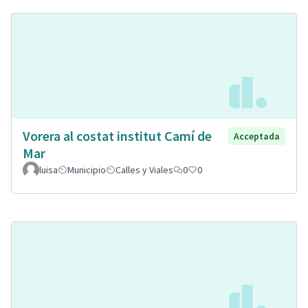
Vorera al costat institut Camí de
Acceptada
Mar
luisa
Municipio
Calles y Viales
0
0