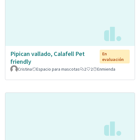
Pipican vallado, Calafell Pet
En
evaluación
friendly
Cristina
Espacio para mascotas
2
2
Enmienda