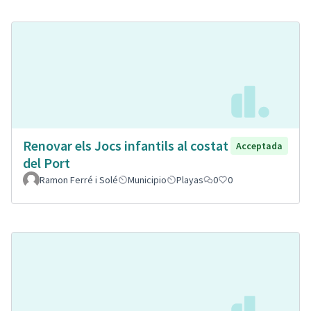
Renovar els Jocs infantils al costat
Acceptada
del Port
Ramon Ferré i Solé
Municipio
Playas
0
0