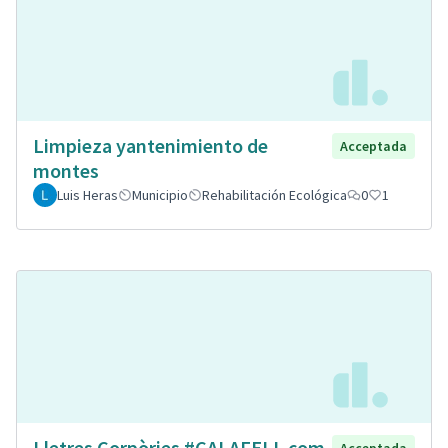
Limpieza yantenimiento de
Acceptada
montes
Luis Heras
Municipio
Rehabilitación Ecológica
0
1
Lletres Corpòries #CALAFELL com