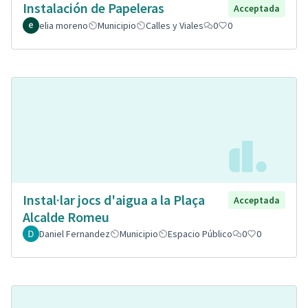
Instalación de Papeleras
Acceptada
elia moreno
Municipio
Calles y Viales
0
0
Instal·lar jocs d'aigua a la Plaça
Acceptada
Alcalde Romeu
Daniel Fernandez
Municipio
Espacio Público
0
0