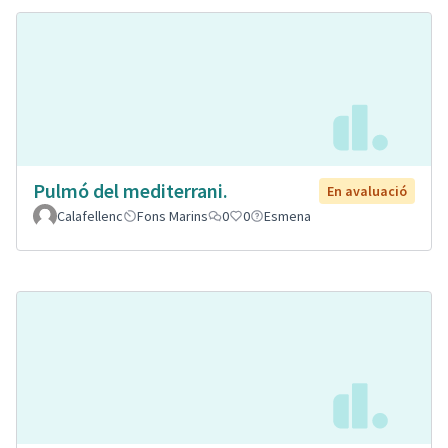
Pulmó del mediterrani.
En avaluació
Calafellenc
Fons Marins
0
0
Esmena