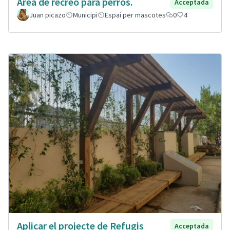
Área de recreo para perros.
Acceptada
Juan picazo
Municipi
Espai per mascotes
0
4
Aplicar el projecte de Refugis
Acceptada