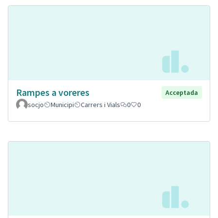
Rampes a voreres
Acceptada
socjo
Municipi
Carrers i Vials
0
0