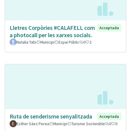
Lletres Corpòries #CALAFELL com
Acceptada
a photocall per les xarxes socials.
Natalia Tabi
Municipi
Espai Públic
0
2
Ruta de senderisme senyalitzada
Acceptada
Esther Sáez Perea
Municipi
Turisme Sostenible
0
0