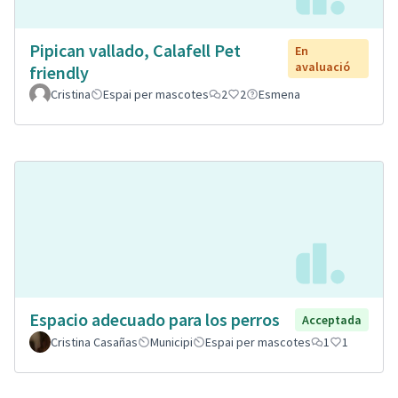
Pipican vallado, Calafell Pet
En
avaluació
friendly
Cristina
Espai per mascotes
2
2
Esmena
Espacio adecuado para los perros
Acceptada
Cristina Casañas
Municipi
Espai per mascotes
1
1