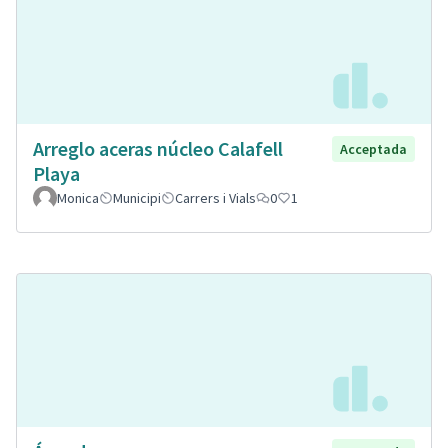
Arreglo aceras núcleo Calafell
Acceptada
Playa
Monica
Municipi
Carrers i Vials
0
1