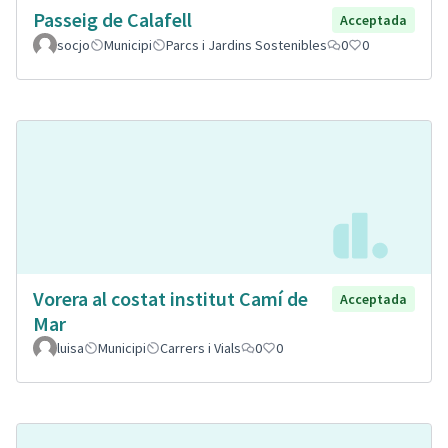
Passeig de Calafell
Acceptada
socjo
Municipi
Parcs i Jardins Sostenibles
0
0
Vorera al costat institut Camí de
Acceptada
Mar
luisa
Municipi
Carrers i Vials
0
0