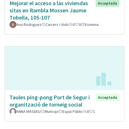
Mejorar el acceso a las viviendas
Acceptada
sitas en Rambla Mossen Jaume
Tobella, 105-107
Ana Rodriguez
Carrers i Vials
0
0
Esmena
Taules ping-pong Port de Segur i
Acceptada
organització de torneig social
ANNA MASDEU
Municipi
Espai Públic
0
1