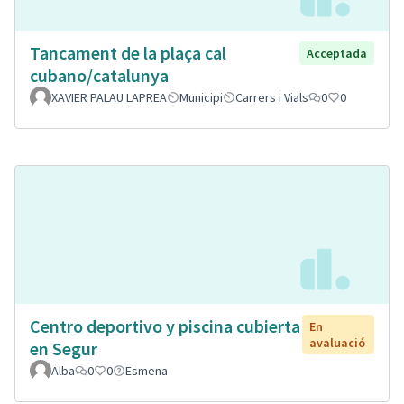
Tancament de la plaça cal
Acceptada
cubano/catalunya
XAVIER PALAU LAPREA
Municipi
Carrers i Vials
0
0
Centro deportivo y piscina cubierta
En
avaluació
en Segur
Alba
0
0
Esmena