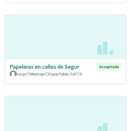
Papeleras en calles de Segur
Acceptada
socjo
Municipi
Espai Públic
0
0