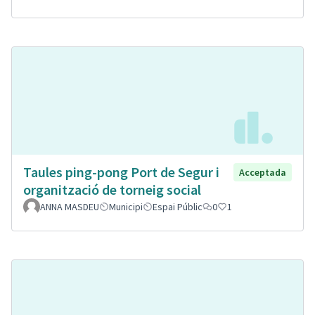
Taules ping-pong Port de Segur i
Acceptada
organització de torneig social
ANNA MASDEU
Municipi
Espai Públic
0
1