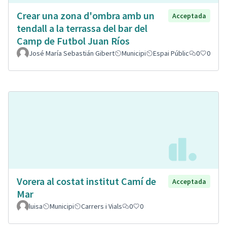
Crear una zona d'ombra amb un
Acceptada
tendall a la terrassa del bar del
Camp de Futbol Juan Ríos
José María Sebastián Gibert
Municipi
Espai Públic
0
0
Vorera al costat institut Camí de
Acceptada
Mar
luisa
Municipi
Carrers i Vials
0
0