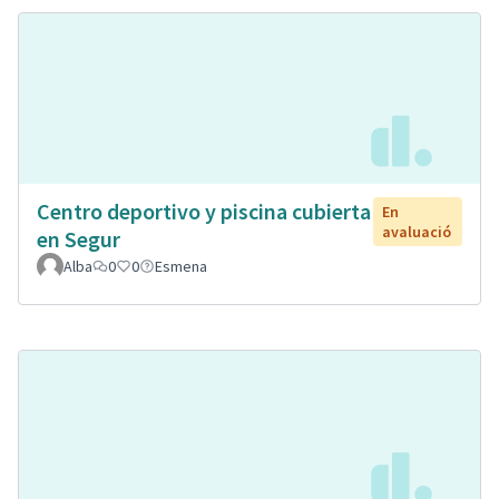
Centro deportivo y piscina cubierta
En
avaluació
en Segur
Alba
0
0
Esmena