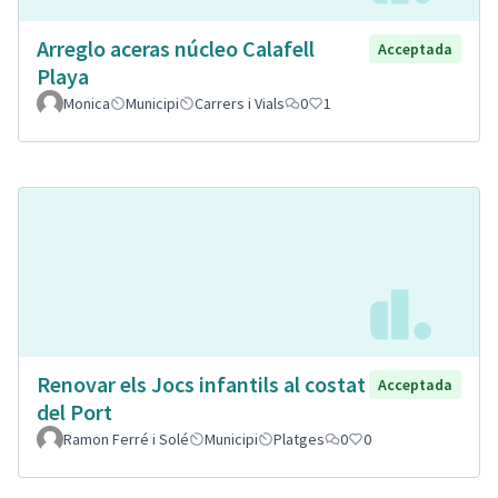
Arreglo aceras núcleo Calafell
Acceptada
Playa
Monica
Municipi
Carrers i Vials
0
1
Renovar els Jocs infantils al costat
Acceptada
del Port
Ramon Ferré i Solé
Municipi
Platges
0
0