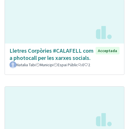
Lletres Corpòries #CALAFELL com
Acceptada
a photocall per les xarxes socials.
Natalia Tabi
Municipi
Espai Públic
0
2