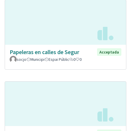
Papeleras en calles de Segur
Acceptada
socjo
Municipi
Espai Públic
0
0