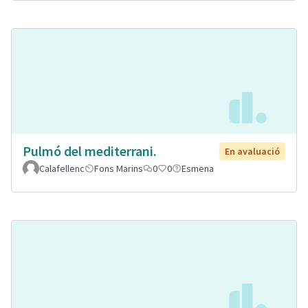
Pulmó del mediterrani.
En avaluació
Calafellenc
Fons Marins
0
0
Esmena