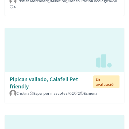
Cristian Mercader
Municipi
Rehabilitación ecológica
0
4
Pipican vallado, Calafell Pet
En
avaluació
friendly
Cristina
Espai per mascotes
2
2
Esmena