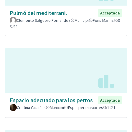
Pulmó del mediterrani.
Acceptada
Clemente Salguero Fernandez
Municipi
Fons Marins
0
11
Espacio adecuado para los perros
Acceptada
Cristina Casañas
Municipi
Espai per mascotes
1
1