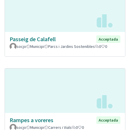
Passeig de Calafell
Acceptada
socjo
Municipi
Parcs i Jardins Sostenibles
0
0
Rampes a voreres
Acceptada
socjo
Municipi
Carrers i Vials
0
0