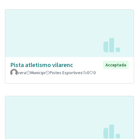
Pista atletismo vilarenc
Acceptada
vera
Municipi
Pistes Esportives
0
0