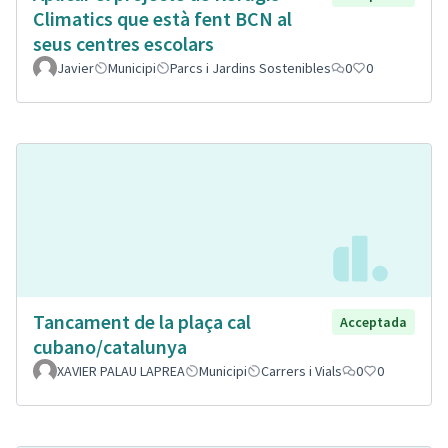
Climatics que està fent BCN al
seus centres escolars
Javier
Municipi
Parcs i Jardins Sostenibles
0
0
Tancament de la plaça cal
Acceptada
cubano/catalunya
XAVIER PALAU LAPREA
Municipi
Carrers i Vials
0
0