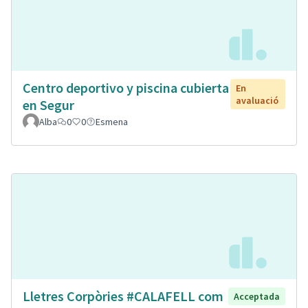
Centro deportivo y piscina cubierta
En
avaluació
en Segur
Alba
0
0
Esmena
Lletres Corpòries #CALAFELL com
Acceptada