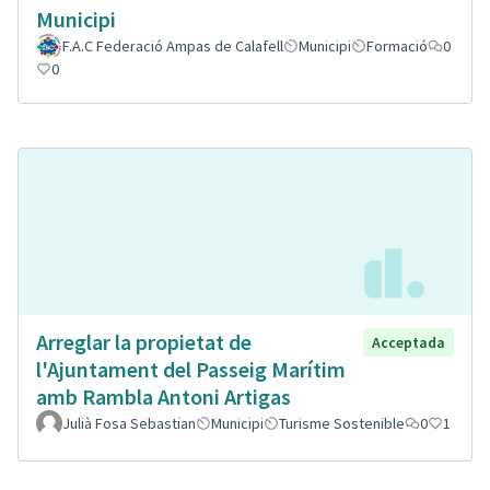
Municipi
F.A.C Federació Ampas de Calafell
Municipi
Formació
0
0
Arreglar la propietat de
Acceptada
l'Ajuntament del Passeig Marítim
amb Rambla Antoni Artigas
Julià Fosa Sebastian
Municipi
Turisme Sostenible
0
1