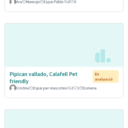
Ara
Municipi
Espai Públic
0
0
Pipican vallado, Calafell Pet
En
avaluació
friendly
Cristina
Espai per mascotes
2
2
Esmena