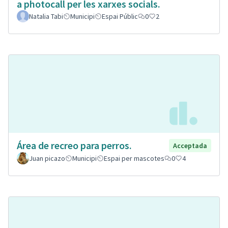
a photocall per les xarxes socials.
Natalia Tabi
Municipi
Espai Públic
0
2
Área de recreo para perros.
Acceptada
Juan picazo
Municipi
Espai per mascotes
0
4