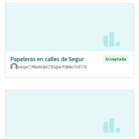
Papeleras en calles de Segur
Acceptada
socjo
Municipi
Espai Públic
0
0