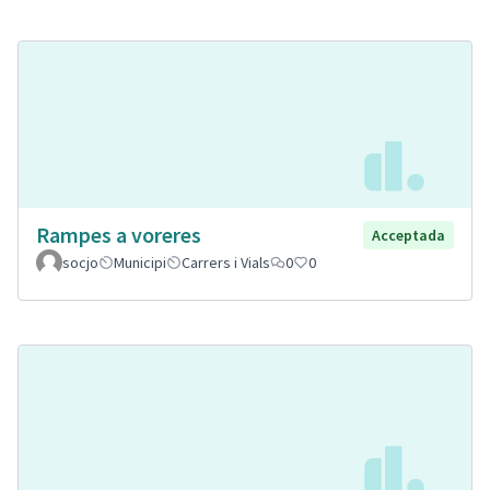
Rampes a voreres
Acceptada
socjo
Municipi
Carrers i Vials
0
0