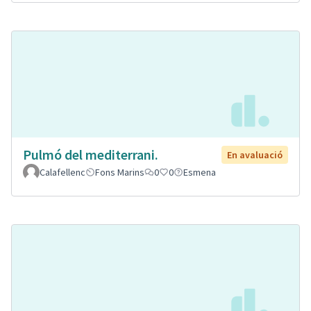
Pulmó del mediterrani.
En avaluació
Calafellenc
Fons Marins
0
0
Esmena