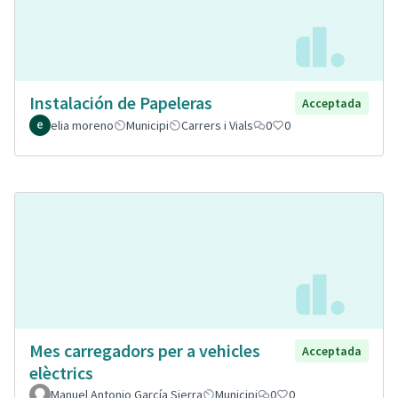
Instalación de Papeleras
Acceptada
elia moreno
Municipi
Carrers i Vials
0
0
Mes carregadors per a vehicles
Acceptada
elèctrics
Manuel Antonio García Sierra
Municipi
0
0