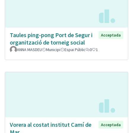
Taules ping-pong Port de Segur i
Acceptada
organització de torneig social
ANNA MASDEU
Municipi
Espai Públic
0
1
Vorera al costat institut Camí de
Acceptada
Mar