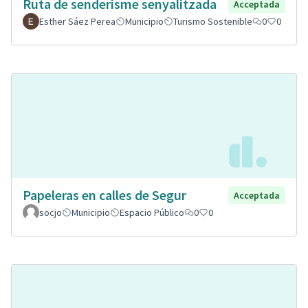
Ruta de senderisme senyalitzada
Acceptada
Esther Sáez Perea
Municipio
Turismo Sostenible
0
0
Papeleras en calles de Segur
Acceptada
socjo
Municipio
Espacio Público
0
0