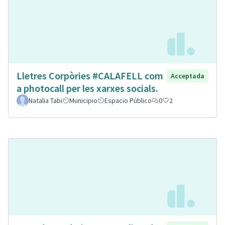
Lletres Corpòries #CALAFELL com
Acceptada
a photocall per les xarxes socials.
Natalia Tabi
Municipio
Espacio Público
0
2