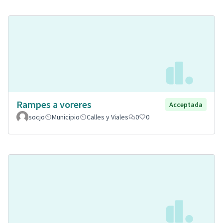
Rampes a voreres
Acceptada
socjo
Municipio
Calles y Viales
0
0