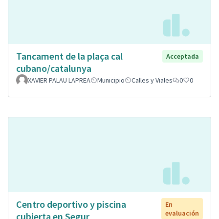
Tancament de la plaça cal
Acceptada
cubano/catalunya
XAVIER PALAU LAPREA
Municipio
Calles y Viales
0
0
Centro deportivo y piscina
En
evaluación
cubierta en Segur