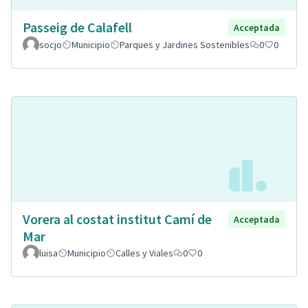
Passeig de Calafell
Acceptada
socjo
Municipio
Parques y Jardines Sostenibles
0
0
Vorera al costat institut Camí de
Acceptada
Mar
luisa
Municipio
Calles y Viales
0
0