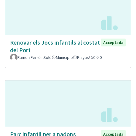
Renovar els Jocs infantils al costat
Acceptada
del Port
Ramon Ferré i Solé
Municipio
Playas
0
0
Parc infantil per a nadons
Acceptada