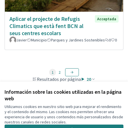
Aplicar el projecte de Refugis
Acceptada
Climatics que està fent BCN al
seus centres escolars
Javier
Municipio
Parques y Jardines Sostenibles
0
0
1
2
Resultados por página:
20
Información sobre las cookies utilizadas en la página
web
Utilizamos cookies en nuestro sitio web para mejorar el rendimiento
Términos y condiciones de uso
y el contenido del mismo. Las cookies nos permiten ofrecer una
Configuración de cookies
experiencia de usuario y unos contenidos más personalizados desde
Decidim Calafell en X
Decidim Calafell en Facebook
Decidim Calafell en YouTube
Decidim Calafell en GitHub
nuestros canales de redes sociales.
(Enlace externo)
(Enlace externo)
(Enlace externo)
(Enlace externo)