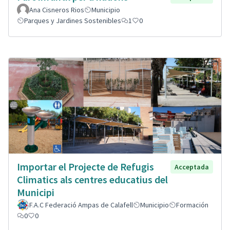
Ana Cisneros Rios
Municipio
Parques y Jardines Sostenibles
1
0
Importar el Projecte de Refugis
Acceptada
Climatics als centres educatius del
Municipi
F.A.C Federació Ampas de Calafell
Municipio
Formación
0
0