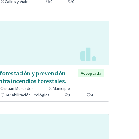
Calles y Viales
0
0
forestación y prevención
Acceptada
ntra incendios forestales.
Cristian Mercader
Municipio
Rehabilitación Ecológica
0
4