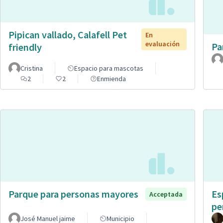
Pipican vallado, Calafell Pet
En
evaluación
Pa
friendly
Cristina
Espacio para mascotas
2
2
Enmienda
Parque para personas mayores
Es
Acceptada
pe
José Manuel jaime
Municipio