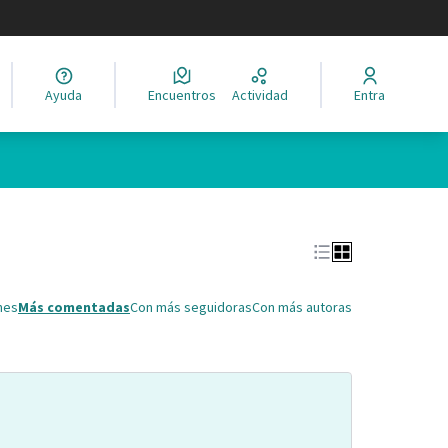
legir el idioma
Ayuda
Encuentros
Actividad
Entra
Leaflet
|
©
HERE maps
ina como puntos en el mapa. El elemento se puede utilizar con un 
nes
Más comentadas
Con más seguidoras
Con más autoras