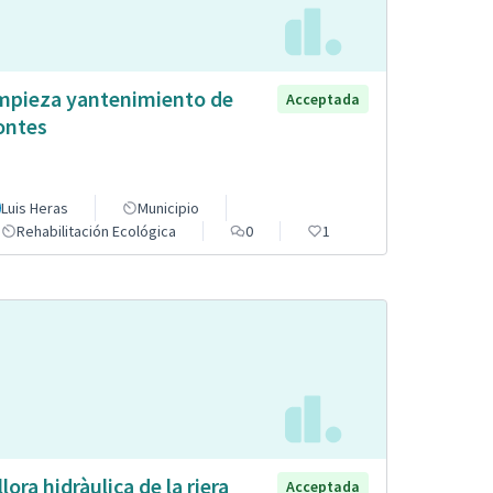
mpieza yantenimiento de
Acceptada
ntes
Luis Heras
Municipio
Rehabilitación Ecológica
0
1
llora hidràulica de la riera
Acceptada