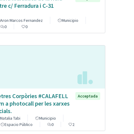
tre c/ Ferradura i C-31
Aron Marcos Fernandez
Municipio
0
0
etres Corpòries #CALAFELL
Acceptada
m a photocall per les xarxes
cials.
Natalia Tabi
Municipio
Espacio Público
0
2