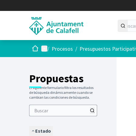
Inicio
Menú principal
/
Procesos
/
Presupuestos Participat
Saltar
El siguie
+
−
Propuestas
El siguiente formulario filtra los resultados
de búsqueda dinámicamente cuando se
cambian las condiciones de búsqueda.
Estado