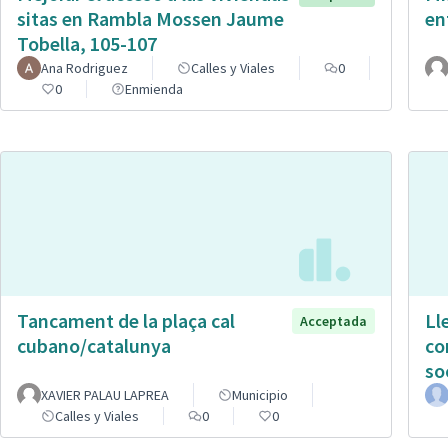
sitas en Rambla Mossen Jaume
en
Tobella, 105-107
Ana Rodriguez
Calles y Viales
0
0
Enmienda
Tancament de la plaça cal
Ll
Acceptada
cubano/catalunya
co
so
XAVIER PALAU LAPREA
Municipio
Calles y Viales
0
0