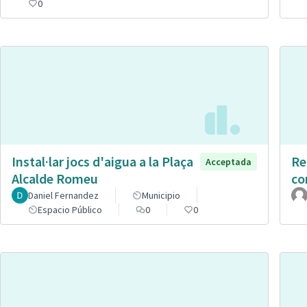
0
Instal·lar jocs d'aigua a la Plaça
Re
Acceptada
Alcalde Romeu
co
Daniel Fernandez
Municipio
Espacio Público
0
0