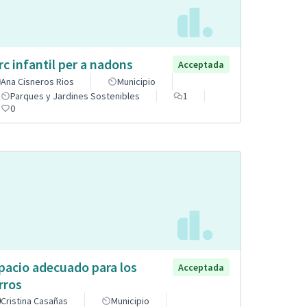
rc infantil per a nadons
Acceptada
Ana Cisneros Rios
Municipio
Parques y Jardines Sostenibles
1
0
pacio adecuado para los
Acceptada
rros
Cristina Casañas
Municipio