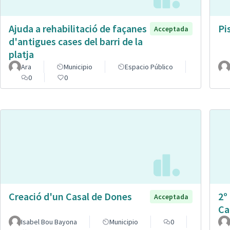
Ajuda a rehabilitació de façanes
Pi
Acceptada
d'antigues cases del barri de la
platja
Ara
Municipio
Espacio Público
0
0
Creació d'un Casal de Dones
2º
Acceptada
Ca
Isabel Bou Bayona
Municipio
0