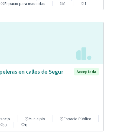
Espacio para mascotas
1
1
peleras en calles de Segur
Acceptada
socjo
Municipio
Espacio Público
0
0