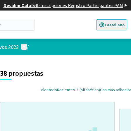
Decidim Calafell
-
Inscripciones Registro Participantes PAM
Castellano
Triar la llengua
E
Menú de usuario
ivos 2022
/
 el mapa
nte elemento es un mapa que presenta los componentes de esta pág
38 propuestas
Aleatorio
Reciente
A-Z (Alfabético)
Con más adhesio