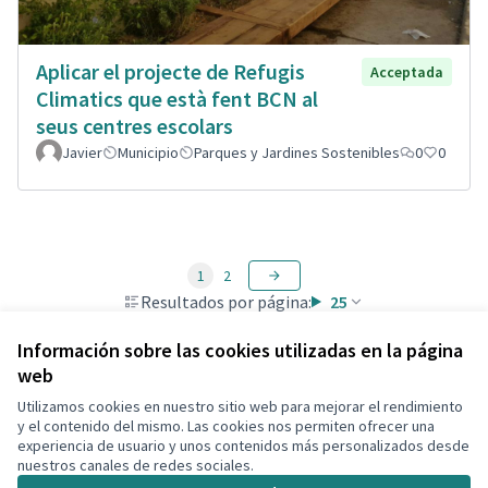
Aplicar el projecte de Refugis
Acceptada
Climatics que està fent BCN al
seus centres escolars
Javier
Municipio
Parques y Jardines Sostenibles
0
0
1
2
Resultados por página:
25
Información sobre las cookies utilizadas en la página
web
Utilizamos cookies en nuestro sitio web para mejorar el rendimiento
Términos y condiciones de uso
y el contenido del mismo. Las cookies nos permiten ofrecer una
Configuración de cookies
experiencia de usuario y unos contenidos más personalizados desde
Decidim Calafell en X
Decidim Calafell en Facebook
Decidim Calafell en YouTube
Decidim Calafell en GitHub
nuestros canales de redes sociales.
(Enlace externo)
(Enlace externo)
(Enlace externo)
(Enlace externo)