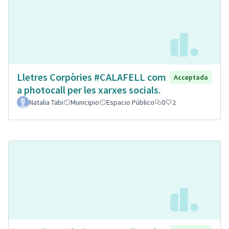
Lletres Corpòries #CALAFELL com
Acceptada
a photocall per les xarxes socials.
Natalia Tabi
Municipio
Espacio Público
0
2