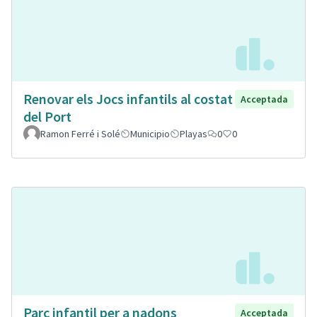
Renovar els Jocs infantils al costat
Acceptada
del Port
Ramon Ferré i Solé
Municipio
Playas
0
0
Parc infantil per a nadons
Acceptada