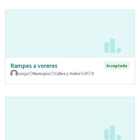
Rampes a voreres
Acceptada
socjo
Municipio
Calles y Viales
0
0