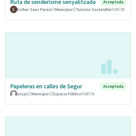
Ruta de senderisme senyalitzada
Acceptada
Esther Sáez Perea
Municipio
Turismo Sostenible
0
0
Papeleras en calles de Segur
Acceptada
socjo
Municipio
Espacio Público
0
0