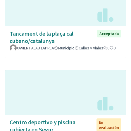
Tancament de la plaça cal
Acceptada
cubano/catalunya
XAVIER PALAU LAPREA
Municipio
Calles y Viales
0
0
Centro deportivo y piscina
En
evaluación
cubierta en Segur