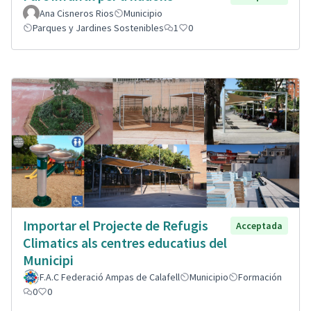
Ana Cisneros Rios
Municipio
Parques y Jardines Sostenibles
1
0
Importar el Projecte de Refugis
Acceptada
Climatics als centres educatius del
Municipi
F.A.C Federació Ampas de Calafell
Municipio
Formación
0
0