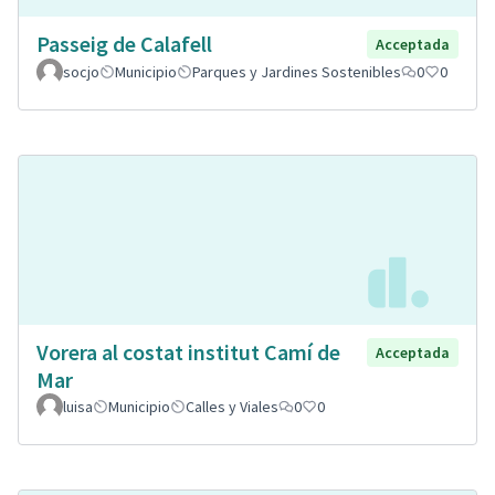
Passeig de Calafell
Acceptada
socjo
Municipio
Parques y Jardines Sostenibles
0
0
Vorera al costat institut Camí de
Acceptada
Mar
luisa
Municipio
Calles y Viales
0
0