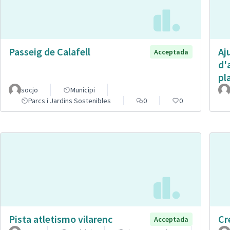
Passeig de Calafell
Aj
Acceptada
d'
pl
socjo
Municipi
Parcs i Jardins Sostenibles
0
0
Pista atletismo vilarenc
Cr
Acceptada