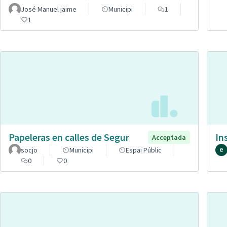
José Manuel jaime
Municipi
1
1
Papeleras en calles de Segur
In
Acceptada
socjo
Municipi
Espai Públic
0
0