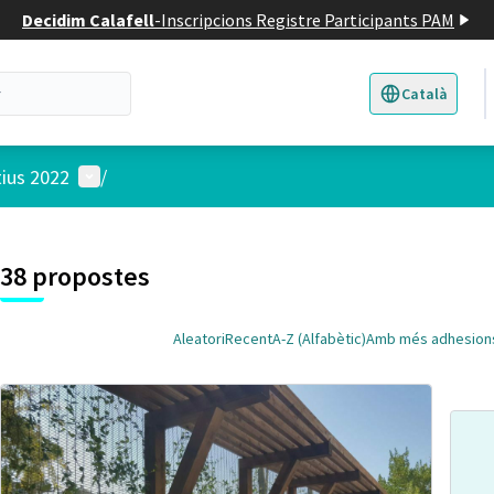
Decidim Calafell
-
Inscripcions Registre Participants PAM
Català
Triar la llengua
E
Menú d'usuari
tius 2022
/
 el mapa
t element és un mapa que presenta els components d'aquesta pàgina
38 propostes
Aleatori
Recent
A-Z (Alfabètic)
Amb més adhesion