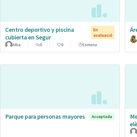
Centro deportivo y piscina
Ár
En
avaluació
cubierta en Segur
Alba
0
0
Esmena
Parque para personas mayores
Me
Acceptada
el