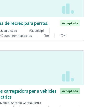
ea de recreo para perros.
Acceptada
Juan picazo
Municipi
Espai per mascotes
0
4
s carregadors per a vehicles
Acceptada
èctrics
Manuel Antonio García Sierra