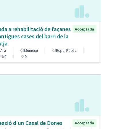
uda a rehabilitació de façanes
Acceptada
antigues cases del barri de la
atja
Ara
Municipi
Espai Públic
0
0
eació d'un Casal de Dones
Acceptada