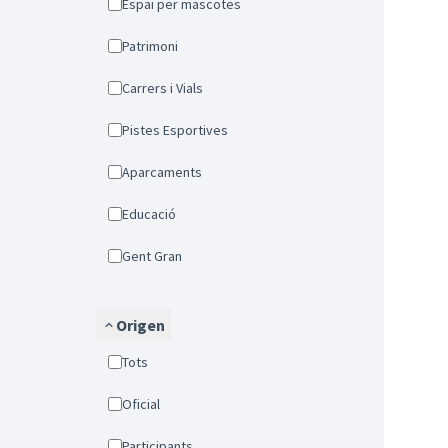
Espai per mascotes
Patrimoni
Carrers i Vials
Pistes Esportives
Aparcaments
Educació
Gent Gran
Origen
Tots
Oficial
Participants