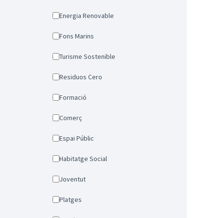
Energia Renovable
Fons Marins
Turisme Sostenible
Residuos Cero
Formació
Comerç
Espai Públic
Habitatge Social
Joventut
Platges