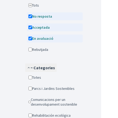
Tots
No resposta
Acceptada
En avaluació
Rebutjada
~ Categories
Totes
Parcs i Jardins Sostenibles
Comunicacions per un
desenvolupament sostenible
Rehabilitación ecológica