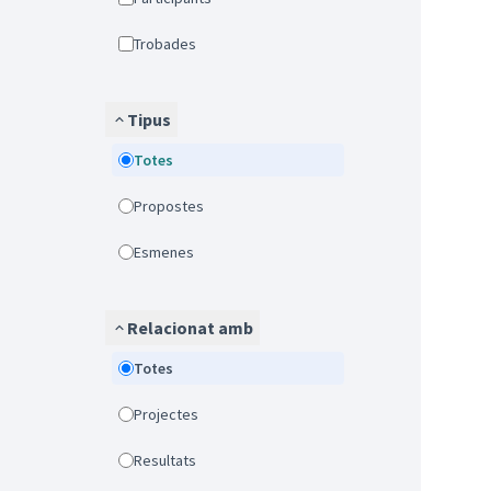
Trobades
Tipus
Totes
Propostes
Esmenes
Relacionat amb
Totes
Projectes
Resultats