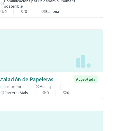
Comunicacions per un desenvolupament
sostenible
0
0
Esmena
stalación de Papeleras
Acceptada
elia moreno
Municipi
Carrers i Vials
0
0