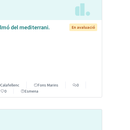
lmó del mediterrani.
En avaluació
Calafellenc
Fons Marins
0
0
Esmena