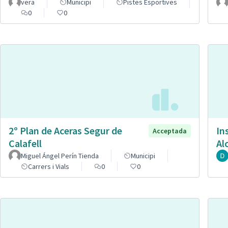
vera
Municipi
Pistes Esportives
0
0
2º Plan de Aceras Segur de
In
Acceptada
Calafell
Al
Miguel Ángel Perín Tienda
Municipi
Carrers i Vials
0
0