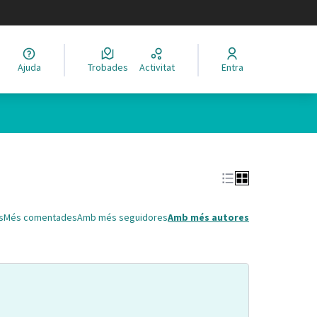
legir el idioma
Ajuda
Trobades
Activitat
Entra
Leaflet
|
©
HERE maps
 com a punts al mapa. L'element es pot fer servir amb un lector 
s
Més comentades
Amb més seguidores
Amb més autores