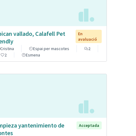
pican vallado, Calafell Pet
En
avaluació
iendly
Cristina
Espai per mascotes
2
2
Esmena
mpieza yantenimiento de
Acceptada
ntes