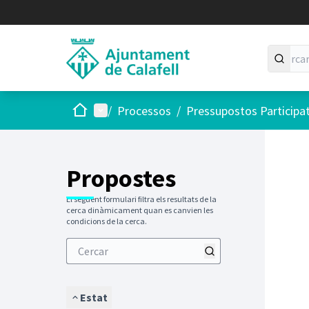
Inici
Menú principal
/
Processos
/
Pressupostos Participa
Saltar
El següen
+
−
Propostes
El següent formulari filtra els resultats de la
cerca dinàmicament quan es canvien les
condicions de la cerca.
Estat