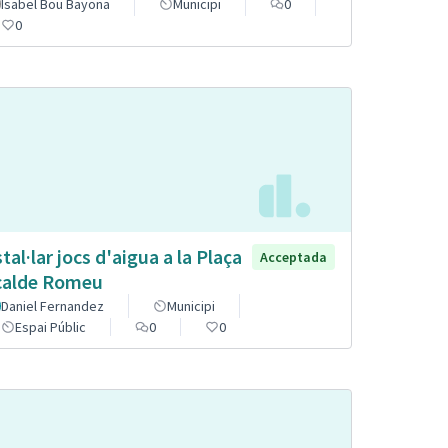
Isabel Bou Bayona
Municipi
0
0
stal·lar jocs d'aigua a la Plaça
Acceptada
calde Romeu
Daniel Fernandez
Municipi
Espai Públic
0
0