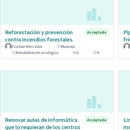
Reforestación y prevención
Pi
Acceptada
contra incendios forestales.
fr
Cristian Mercader
Municipi
Rehabilitación ecológica
0
4
Renovar aulas de informática
Li
Acceptada
que lo requieran de los centros
mo