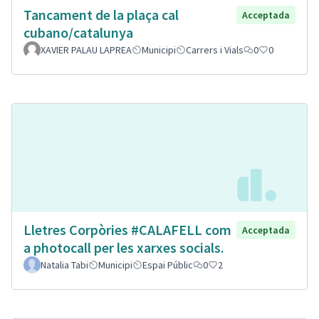
Tancament de la plaça cal
Acceptada
cubano/catalunya
XAVIER PALAU LAPREA
Municipi
Carrers i Vials
0
0
Lletres Corpòries #CALAFELL com
Acceptada
a photocall per les xarxes socials.
Natalia Tabi
Municipi
Espai Públic
0
2