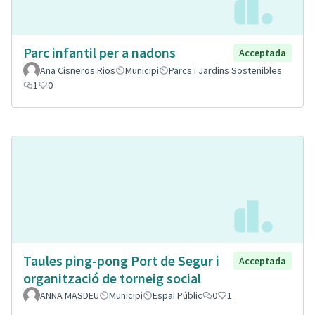
Parc infantil per a nadons
Acceptada
Ana Cisneros Rios
Municipi
Parcs i Jardins Sostenibles
1
0
Taules ping-pong Port de Segur i
Acceptada
organització de torneig social
ANNA MASDEU
Municipi
Espai Públic
0
1