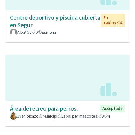
Centro deportivo y piscina cubierta
En
avaluació
en Segur
Alba
0
0
Esmena
Área de recreo para perros.
Acceptada
Juan picazo
Municipi
Espai per mascotes
0
4