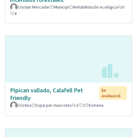
Cristian Mercader
Municipi
Rehabilitación ecológica
0
4
Pipican vallado, Calafell Pet
En
avaluació
friendly
Cristina
Espai per mascotes
2
2
Esmena