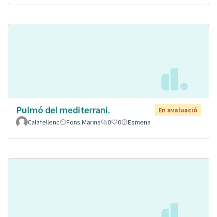
Pulmó del mediterrani.
En avaluació
Calafellenc
Fons Marins
0
0
Esmena