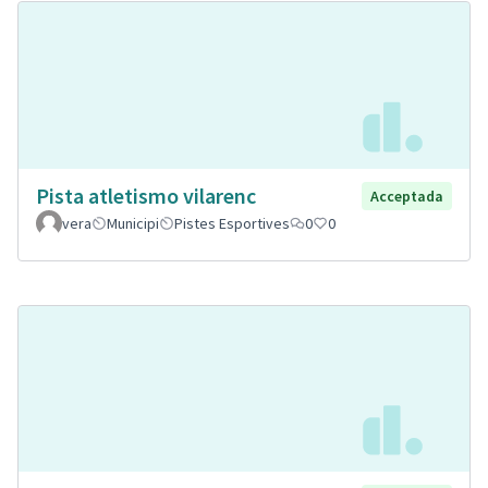
Pista atletismo vilarenc
Acceptada
vera
Municipi
Pistes Esportives
0
0