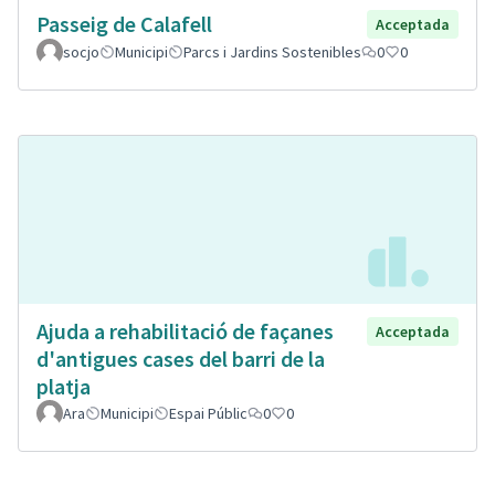
Passeig de Calafell
Acceptada
socjo
Municipi
Parcs i Jardins Sostenibles
0
0
Ajuda a rehabilitació de façanes
Acceptada
d'antigues cases del barri de la
platja
Ara
Municipi
Espai Públic
0
0