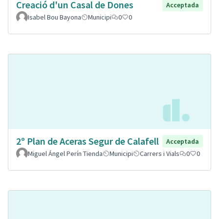
Creació d'un Casal de Dones
Acceptada
Isabel Bou Bayona
Municipi
0
0
2º Plan de Aceras Segur de Calafell
Acceptada
Miguel Ángel Perín Tienda
Municipi
Carrers i Vials
0
0