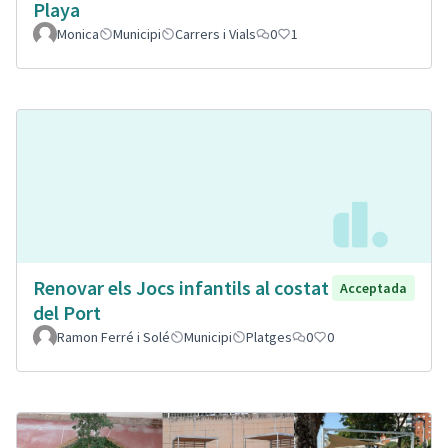
Playa
Monica
Municipi
Carrers i Vials
0
1
Renovar els Jocs infantils al costat
Acceptada
del Port
Ramon Ferré i Solé
Municipi
Platges
0
0