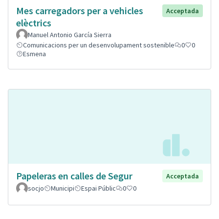
Mes carregadors per a vehicles
Acceptada
elèctrics
Manuel Antonio García Sierra
Comunicacions per un desenvolupament sostenible
0
0
Esmena
Papeleras en calles de Segur
Acceptada
socjo
Municipi
Espai Públic
0
0