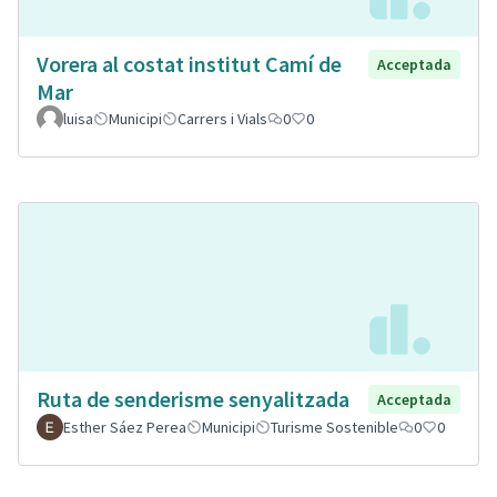
Vorera al costat institut Camí de
Acceptada
Mar
luisa
Municipi
Carrers i Vials
0
0
Ruta de senderisme senyalitzada
Acceptada
Esther Sáez Perea
Municipi
Turisme Sostenible
0
0