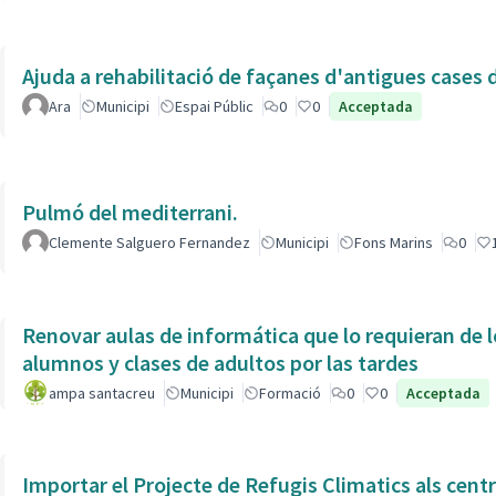
Ajuda a rehabilitació de façanes d'antigues cases de
Ara
Municipi
Espai Públic
0
0
Acceptada
Pulmó del mediterrani.
Clemente Salguero Fernandez
Municipi
Fons Marins
0
Renovar aulas de informática que lo requieran de l
alumnos y clases de adultos por las tardes
ampa santacreu
Municipi
Formació
0
0
Acceptada
Importar el Projecte de Refugis Climatics als cent