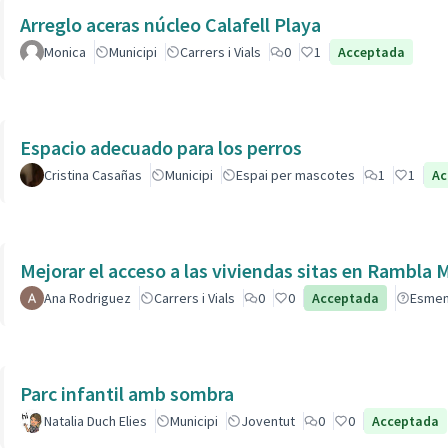
Arreglo aceras núcleo Calafell Playa
Monica
Municipi
Carrers i Vials
0
1
Acceptada
Espacio adecuado para los perros
Cristina Casañas
Municipi
Espai per mascotes
1
1
Ac
Mejorar el acceso a las viviendas sitas en Ra
Ana Rodriguez
Carrers i Vials
0
0
Acceptada
Esme
Parc infantil amb sombra
Natalia Duch Elies
Municipi
Joventut
0
0
Acceptada