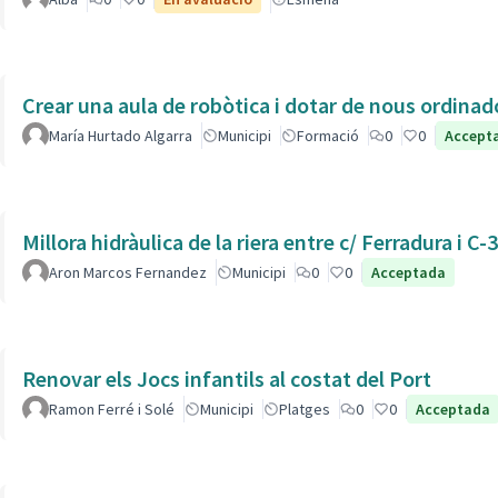
Crear una aula de robòtica i dotar de nous ordinad
María Hurtado Algarra
Municipi
Formació
0
0
Accept
Millora hidràulica de la riera entre c/ Ferradura i C-
Aron Marcos Fernandez
Municipi
0
0
Acceptada
Renovar els Jocs infantils al costat del Port
Ramon Ferré i Solé
Municipi
Platges
0
0
Acceptada