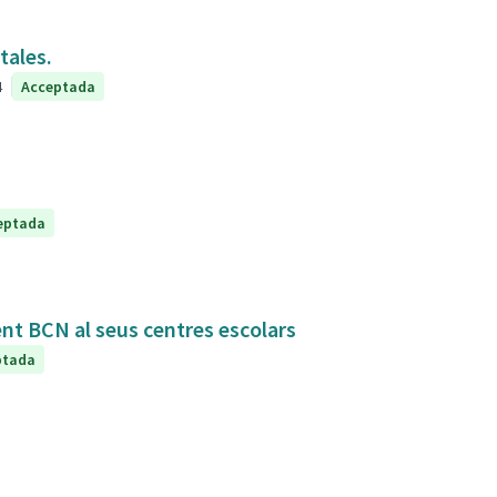
tales.
4
Acceptada
eptada
ent BCN al seus centres escolars
ptada