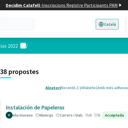
Decidim Calafell
-
Inscripcions Registre Participants PAM
Català
Triar la llengua
E
Menú d'usuari
tius 2022
/
 el mapa
t element és un mapa que presenta els components d'aquesta pàgina
38 propostes
Aleatori
Recent
A-Z (Alfabètic)
Amb més adhesio
Instalación de Papeleras
elia moreno
Municipi
Carrers i Vials
0
0
Acceptada