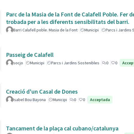
Parc de la Masia de la Font de Calafell Poble. Fer d
trobada per a les diferents sensibilitats del barri.
Barri Calafell poble. Masia de la Font
Municipi
Parcs i Jardins
Passeig de Calafell
socjo
Municipi
Parcs i Jardins Sostenibles
0
0
Accep
Creació d'un Casal de Dones
Isabel Bou Bayona
Municipi
0
0
Acceptada
Tancament de la plaça cal cubano/catalunya