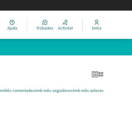
legir el idioma
Ajuda
Trobades
Activitat
Entra
Leaflet
|
©
HERE maps
 com a punts al mapa. L'element es pot fer servir amb un lector 
ns
Més comentades
Amb més seguidores
Amb més autores