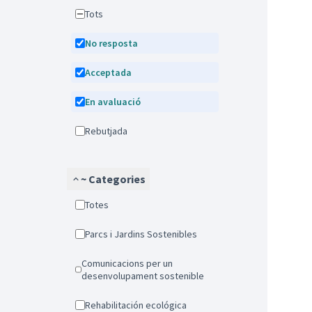
Tots
No resposta
Acceptada
En avaluació
Rebutjada
~ Categories
Totes
Parcs i Jardins Sostenibles
Comunicacions per un
desenvolupament sostenible
Rehabilitación ecológica