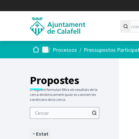
Inici
Menú principal
/
Processos
/
Pressupostos Participa
Saltar
El següen
+
−
Propostes
El següent formulari filtra els resultats de la
cerca dinàmicament quan es canvien les
condicions de la cerca.
Estat