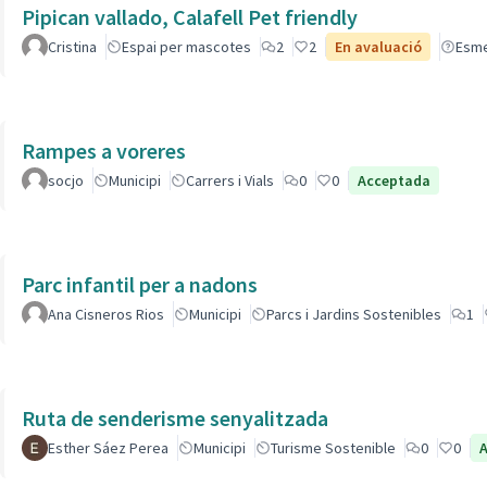
Pipican vallado, Calafell Pet friendly
Cristina
Espai per mascotes
2
2
En avaluació
Esm
Rampes a voreres
socjo
Municipi
Carrers i Vials
0
0
Acceptada
Parc infantil per a nadons
Ana Cisneros Rios
Municipi
Parcs i Jardins Sostenibles
1
Ruta de senderisme senyalitzada
Esther Sáez Perea
Municipi
Turisme Sostenible
0
0