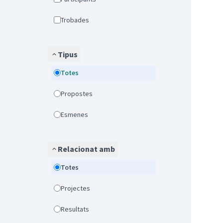
Trobades
Tipus
Totes
Propostes
Esmenes
Relacionat amb
Totes
Projectes
Resultats