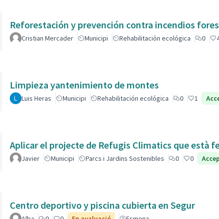
Reforestación y prevención contra incendios fores
Cristian Mercader
Municipi
Rehabilitación ecológica
0
Limpieza yantenimiento de montes
Luis Heras
Municipi
Rehabilitación ecológica
0
1
Acc
Aplicar el projecte de Refugis Climatics que està f
Javier
Municipi
Parcs i Jardins Sostenibles
0
0
Acce
Centro deportivo y piscina cubierta en Segur
Alba
0
0
En avaluació
Esmena