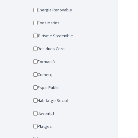
Energia Renovable
Fons Marins
Turisme Sostenible
Residuos Cero
Formació
Comerç
Espai Públic
Habitatge Social
Joventut
Platges