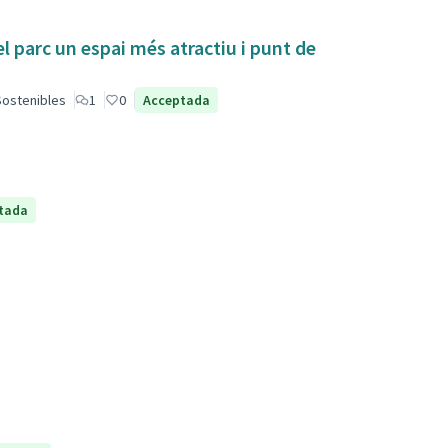
el parc un espai més atractiu i punt de
 Sostenibles
1
0
Acceptada
tada