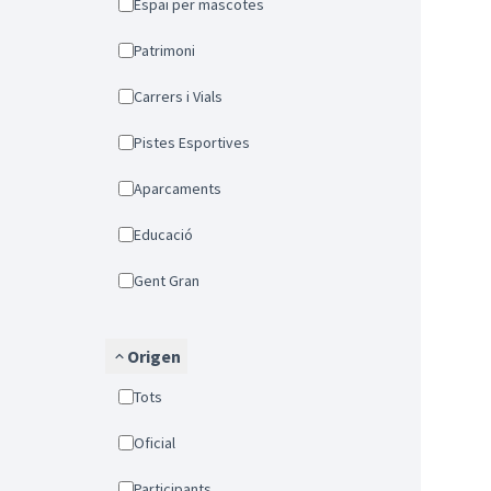
Espai per mascotes
Patrimoni
Carrers i Vials
Pistes Esportives
Aparcaments
Educació
Gent Gran
Origen
Tots
Oficial
Participants