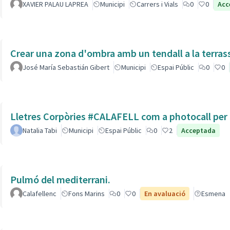
XAVIER PALAU LAPREA
Municipi
Carrers i Vials
0
0
Acc
Crear una zona d'ombra amb un tendall a la terras
José María Sebastián Gibert
Municipi
Espai Públic
0
0
Lletres Corpòries #CALAFELL com a photocall per l
Natalia Tabi
Municipi
Espai Públic
0
2
Acceptada
Pulmó del mediterrani.
Calafellenc
Fons Marins
0
0
En avaluació
Esmena