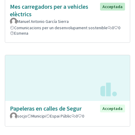
Mes carregadors per a vehicles
Acceptada
elèctrics
Manuel Antonio García Sierra
Comunicacions per un desenvolupament sostenible
0
0
Esmena
Papeleras en calles de Segur
Acceptada
socjo
Municipi
Espai Públic
0
0