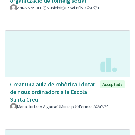
organització de torneig social
ANNA MASDEU
Municipi
Espai Públic
0
1
Crear una aula de robòtica i dotar
Acceptada
de nous ordinadors a la Escola
Santa Creu
María Hurtado Algarra
Municipi
Formació
0
0