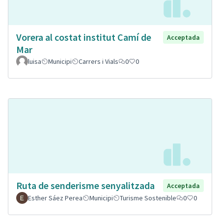
Vorera al costat institut Camí de
Acceptada
Mar
luisa
Municipi
Carrers i Vials
0
0
Ruta de senderisme senyalitzada
Acceptada
Esther Sáez Perea
Municipi
Turisme Sostenible
0
0