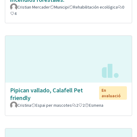
Cristian Mercader
Municipi
Rehabilitación ecológica
0
4
Pipican vallado, Calafell Pet
En
avaluació
friendly
Cristina
Espai per mascotes
2
2
Esmena