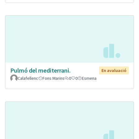
Pulmó del mediterrani.
En avaluació
Calafellenc
Fons Marins
0
0
Esmena