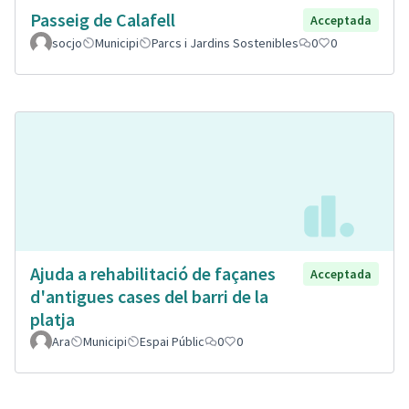
Passeig de Calafell
Acceptada
socjo
Municipi
Parcs i Jardins Sostenibles
0
0
Ajuda a rehabilitació de façanes
Acceptada
d'antigues cases del barri de la
platja
Ara
Municipi
Espai Públic
0
0