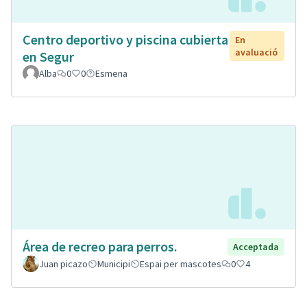
Centro deportivo y piscina cubierta
En
avaluació
en Segur
Alba
0
0
Esmena
Área de recreo para perros.
Acceptada
Juan picazo
Municipi
Espai per mascotes
0
4