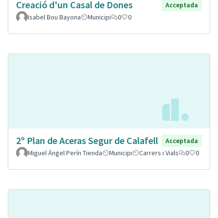
Creació d'un Casal de Dones
Acceptada
Isabel Bou Bayona
Municipi
0
0
2º Plan de Aceras Segur de Calafell
Acceptada
Miguel Ángel Perín Tienda
Municipi
Carrers i Vials
0
0