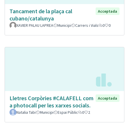
Tancament de la plaça cal
Acceptada
cubano/catalunya
XAVIER PALAU LAPREA
Municipi
Carrers i Vials
0
0
Lletres Corpòries #CALAFELL com
Acceptada
a photocall per les xarxes socials.
Natalia Tabi
Municipi
Espai Públic
0
2