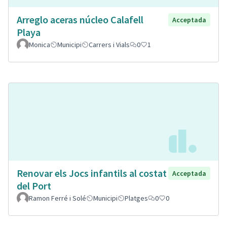
Arreglo aceras núcleo Calafell
Acceptada
Playa
Monica
Municipi
Carrers i Vials
0
1
Renovar els Jocs infantils al costat
Acceptada
del Port
Ramon Ferré i Solé
Municipi
Platges
0
0