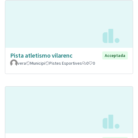
Pista atletismo vilarenc
Acceptada
vera
Municipi
Pistes Esportives
0
0