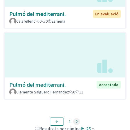
Pulmó del mediterrani.
En avaluació
Calafellenc
0
0
Esmena
Pulmó del mediterrani.
Acceptada
Clemente Salguero Fernandez
0
11
1
2
Resultats per pàgina:
25