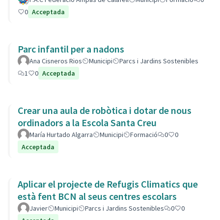
0
Acceptada
Parc infantil per a nadons
Ana Cisneros Rios
Municipi
Parcs i Jardins Sostenibles
1
0
Acceptada
Crear una aula de robòtica i dotar de nous
ordinadors a la Escola Santa Creu
María Hurtado Algarra
Municipi
Formació
0
0
Acceptada
Aplicar el projecte de Refugis Climatics que
està fent BCN al seus centres escolars
Javier
Municipi
Parcs i Jardins Sostenibles
0
0