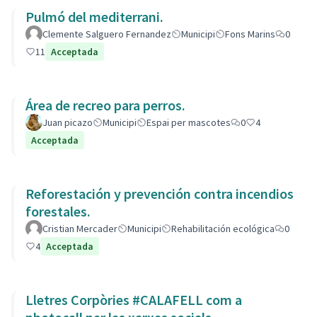
Pulmó del mediterrani.
Clemente Salguero Fernandez
Municipi
Fons Marins
0
11
Acceptada
Área de recreo para perros.
Juan picazo
Municipi
Espai per mascotes
0
4
Acceptada
Reforestación y prevención contra incendios
forestales.
Cristian Mercader
Municipi
Rehabilitación ecológica
0
4
Acceptada
Lletres Corpòries #CALAFELL com a