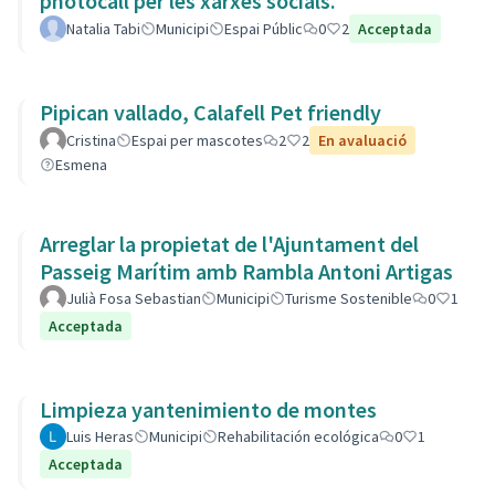
photocall per les xarxes socials.
Natalia Tabi
Municipi
Espai Públic
0
2
Acceptada
Pipican vallado, Calafell Pet friendly
Cristina
Espai per mascotes
2
2
En avaluació
Esmena
Arreglar la propietat de l'Ajuntament del
Passeig Marítim amb Rambla Antoni Artigas
Julià Fosa Sebastian
Municipi
Turisme Sostenible
0
1
Acceptada
Limpieza yantenimiento de montes
Luis Heras
Municipi
Rehabilitación ecológica
0
1
Acceptada