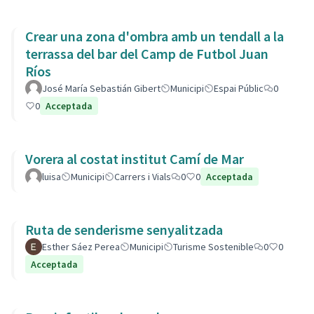
Crear una zona d'ombra amb un tendall a la
terrassa del bar del Camp de Futbol Juan
Ríos
José María Sebastián Gibert
Municipi
Espai Públic
0
0
Acceptada
Vorera al costat institut Camí de Mar
luisa
Municipi
Carrers i Vials
0
0
Acceptada
Ruta de senderisme senyalitzada
Esther Sáez Perea
Municipi
Turisme Sostenible
0
0
Acceptada