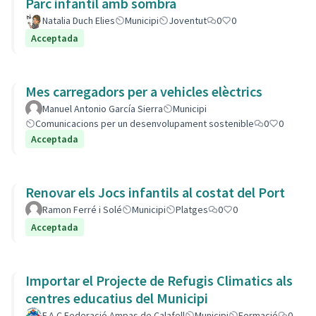
Parc infantil amb sombra
Natalia Duch Elies
Municipi
Joventut
0
0
Acceptada
Mes carregadors per a vehicles elèctrics
Manuel Antonio García Sierra
Municipi
Comunicacions per un desenvolupament sostenible
0
0
Acceptada
Renovar els Jocs infantils al costat del Port
Ramon Ferré i Solé
Municipi
Platges
0
0
Acceptada
Importar el Projecte de Refugis Climatics als
centres educatius del Municipi
F.A.C Federació Ampas de Calafell
Municipi
Formació
0