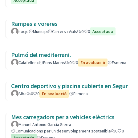
Acceptada
Rampes a voreres
socjo
Municipi
Carrers i Vials
0
0
Acceptada
Pulmó del mediterrani.
Calafellenc
Fons Marins
0
0
En avaluació
Esmena
Centro deportivo y piscina cubierta en Segur
Alba
0
0
En avaluació
Esmena
Mes carregadors per a vehicles elèctrics
Manuel Antonio García Sierra
Comunicacions per un desenvolupament sostenible
0
0
Acceptada
Esmena