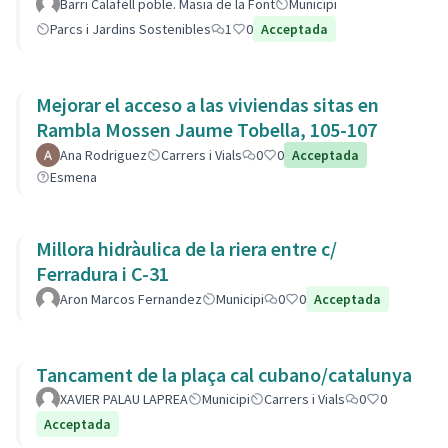
barri.
Barri Calafell poble. Masia de la Font
Municipi
Parcs i Jardins Sostenibles
1
0
Acceptada
Mejorar el acceso a las viviendas sitas en
Rambla Mossen Jaume Tobella, 105-107
Ana Rodriguez
Carrers i Vials
0
0
Acceptada
Esmena
Millora hidràulica de la riera entre c/
Ferradura i C-31
Aron Marcos Fernandez
Municipi
0
0
Acceptada
Tancament de la plaça cal cubano/catalunya
XAVIER PALAU LAPREA
Municipi
Carrers i Vials
0
0
Acceptada