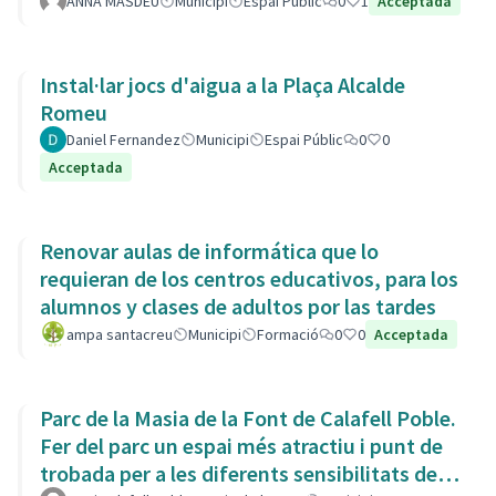
ANNA MASDEU
Municipi
Espai Públic
0
1
Acceptada
Instal·lar jocs d'aigua a la Plaça Alcalde
Romeu
Daniel Fernandez
Municipi
Espai Públic
0
0
Acceptada
Renovar aulas de informática que lo
requieran de los centros educativos, para los
alumnos y clases de adultos por las tardes
ampa santacreu
Municipi
Formació
0
0
Acceptada
Parc de la Masia de la Font de Calafell Poble.
Fer del parc un espai més atractiu i punt de
trobada per a les diferents sensibilitats del