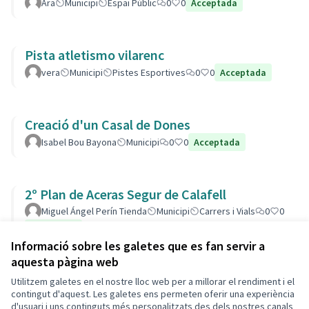
Ara
Municipi
Espai Públic
0
0
Acceptada
Pista atletismo vilarenc
vera
Municipi
Pistes Esportives
0
0
Acceptada
Creació d'un Casal de Dones
Isabel Bou Bayona
Municipi
0
0
Acceptada
2º Plan de Aceras Segur de Calafell
Miguel Ángel Perín Tienda
Municipi
Carrers i Vials
0
0
Acceptada
Informació sobre les galetes que es fan servir a
aquesta pàgina web
Utilitzem galetes en el nostre lloc web per a millorar el rendiment i el
Termes i condicions d'ús
contingut d'aquest. Les galetes ens permeten oferir una experiència
Configuració de les galetes
d'usuari i uns continguts més personalitzats des dels nostres canals
Decidim Calafell a X
Decidim Calafell a Facebook
Decidim Calafell a YouTube
Decidim Calafell a GitHub