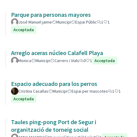
Parque para personas mayores
José Manuel jaime
Municipi
Espai Públic
1
1
Acceptada
Arreglo aceras núcleo Calafell Playa
Monica
Municipi
Carrers i Vials
0
1
Acceptada
Espacio adecuado para los perros
Cristina Casañas
Municipi
Espai per mascotes
1
1
Acceptada
Taules ping-pong Port de Segur i
organització de torneig social