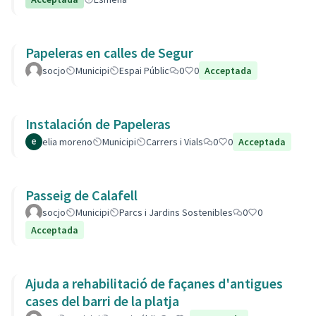
Papeleras en calles de Segur
socjo
Municipi
Espai Públic
0
0
Acceptada
Instalación de Papeleras
elia moreno
Municipi
Carrers i Vials
0
0
Acceptada
Passeig de Calafell
socjo
Municipi
Parcs i Jardins Sostenibles
0
0
Acceptada
Ajuda a rehabilitació de façanes d'antigues
cases del barri de la platja