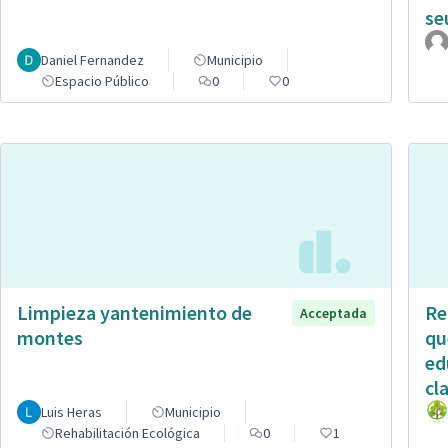
se
Daniel Fernandez
Municipio
Espacio Público
0
0
Limpieza yantenimiento de
Re
Acceptada
montes
qu
ed
cl
Luis Heras
Municipio
Rehabilitación Ecológica
0
1