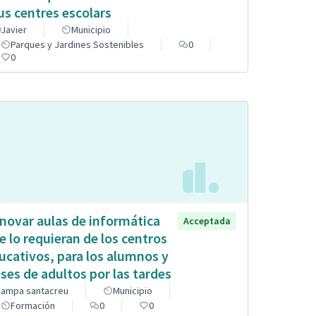
us centres escolars
Javier
Municipio
Parques y Jardines Sostenibles
0
0
novar aulas de informática
Acceptada
e lo requieran de los centros
ucativos, para los alumnos y
ases de adultos por las tardes
ampa santacreu
Municipio
Formación
0
0