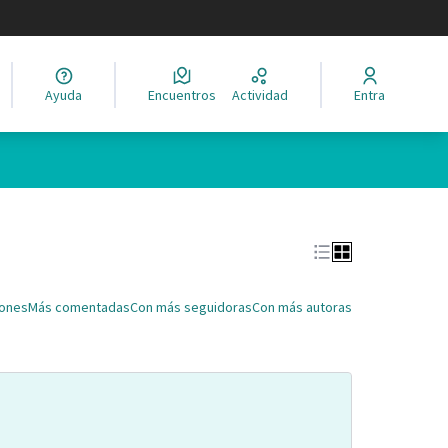
legir el idioma
Ayuda
Encuentros
Actividad
Entra
Leaflet
|
©
HERE maps
ina como puntos en el mapa. El elemento se puede utilizar con un 
iones
Más comentadas
Con más seguidoras
Con más autoras