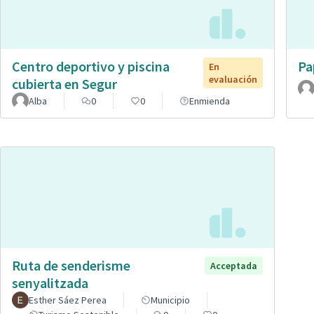
Centro deportivo y piscina
Pa
En
evaluación
cubierta en Segur
Alba
0
0
Enmienda
Ruta de senderisme
Acceptada
senyalitzada
Esther Sáez Perea
Municipio