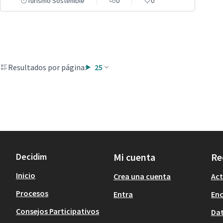
Turismo Sostenible
0
0
Resultados por página:
25
Decidim
Mi cuenta
Re
Inicio
Crea una cuenta
Act
Procesos
Entra
En
Consejos Participativos
Dat