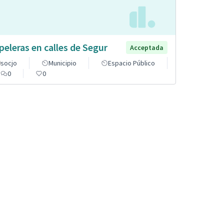
peleras en calles de Segur
Acceptada
socjo
Municipio
Espacio Público
0
0