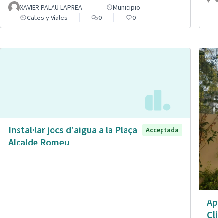
XAVIER PALAU LAPREA
Municipio
Calles y Viales
0
0
Instal·lar jocs d'aigua a la Plaça
Acceptada
Alcalde Romeu
Ap
Cl