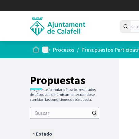
Inicio
Menú principal
/
Procesos
/
Presupuestos Participat
Saltar
El siguie
+
−
Propuestas
El siguiente formulario filtra los resultados
de búsqueda dinámicamente cuando se
cambian las condiciones de búsqueda.
Estado