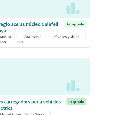
reglo aceras núcleo Calafell
Acceptada
aya
Monica
Municipio
Calles y Viales
0
1
s carregadors per a vehicles
Aceptada
èctrics
Manuel Antonio García Sierra