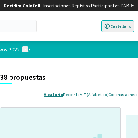
Decidim Calafell
-
Inscripciones Registro Participantes PAM
Castellano
Triar la llengua
E
Menú de usuario
ivos 2022
/
 el mapa
nte elemento es un mapa que presenta los componentes de esta pág
38 propuestas
Aleatorio
Reciente
A-Z (Alfabético)
Con más adhes