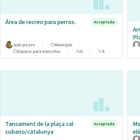
Área de recreo para perros.
Acceptada
Ar
Pl
Juan picazo
Municipio
Espacio para mascotas
0
4
Tancament de la plaça cal
Me
Acceptada
cubano/catalunya
el