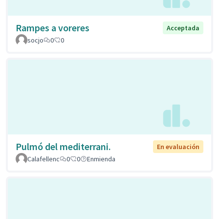
Rampes a voreres
Acceptada
socjo
0
0
Pulmó del mediterrani.
En evaluación
Calafellenc
0
0
Enmienda