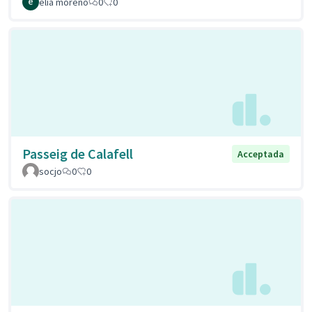
elia moreno
0
0
Passeig de Calafell
Acceptada
socjo
0
0