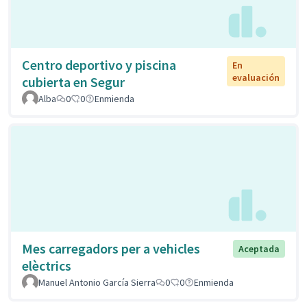
Centro deportivo y piscina
En
evaluación
cubierta en Segur
Alba
0
0
Enmienda
Mes carregadors per a vehicles
Aceptada
elèctrics
Manuel Antonio García Sierra
0
0
Enmienda