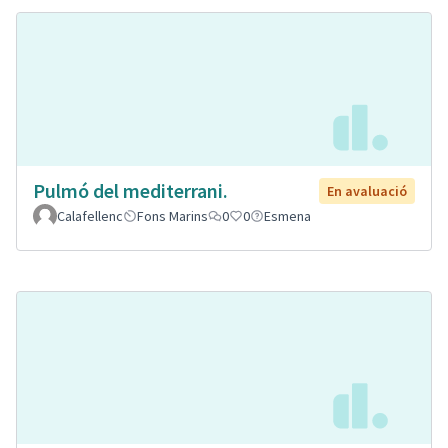
Pulmó del mediterrani.
En avaluació
Calafellenc
Fons Marins
0
0
Esmena