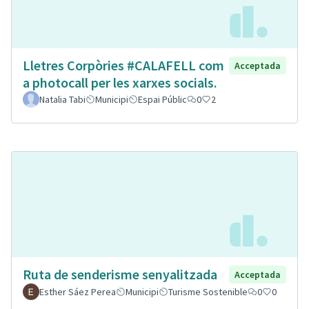
Lletres Corpòries #CALAFELL com
Acceptada
a photocall per les xarxes socials.
Natalia Tabi
Municipi
Espai Públic
0
2
Ruta de senderisme senyalitzada
Acceptada
Esther Sáez Perea
Municipi
Turisme Sostenible
0
0