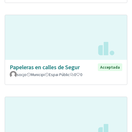
Papeleras en calles de Segur
Acceptada
socjo
Municipi
Espai Públic
0
0