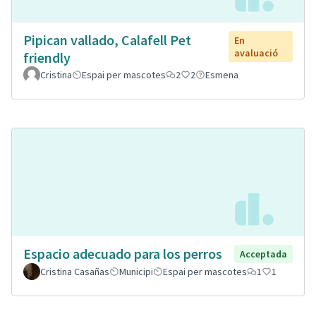
Pipican vallado, Calafell Pet
En
avaluació
friendly
Cristina
Espai per mascotes
2
2
Esmena
Espacio adecuado para los perros
Acceptada
Cristina Casañas
Municipi
Espai per mascotes
1
1