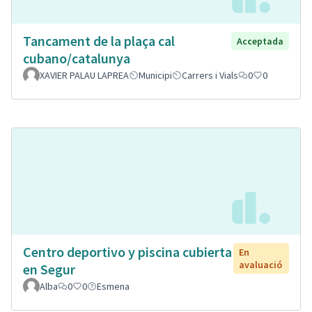
Tancament de la plaça cal
Acceptada
cubano/catalunya
XAVIER PALAU LAPREA
Municipi
Carrers i Vials
0
0
Centro deportivo y piscina cubierta
En
avaluació
en Segur
Alba
0
0
Esmena