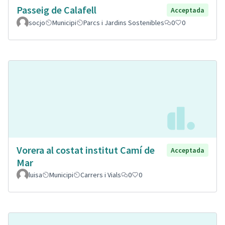
Passeig de Calafell
Acceptada
socjo
Municipi
Parcs i Jardins Sostenibles
0
0
Vorera al costat institut Camí de
Acceptada
Mar
luisa
Municipi
Carrers i Vials
0
0