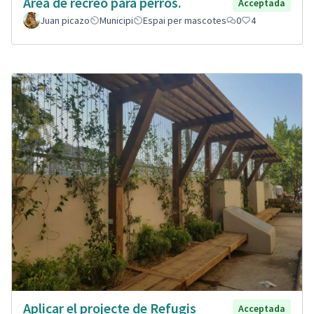
Área de recreo para perros.
Acceptada
Juan picazo
Municipi
Espai per mascotes
0
4
Aplicar el projecte de Refugis
Acceptada