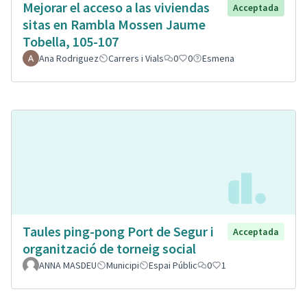
Mejorar el acceso a las viviendas
Acceptada
sitas en Rambla Mossen Jaume
Tobella, 105-107
Ana Rodriguez
Carrers i Vials
0
0
Esmena
Taules ping-pong Port de Segur i
Acceptada
organització de torneig social
ANNA MASDEU
Municipi
Espai Públic
0
1