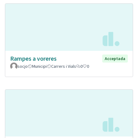
Rampes a voreres
Acceptada
socjo
Municipi
Carrers i Vials
0
0