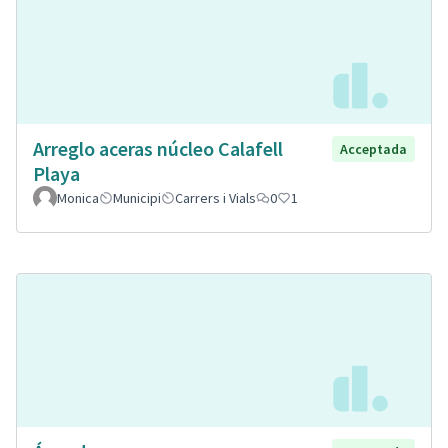
Arreglo aceras núcleo Calafell
Acceptada
Playa
Monica
Municipi
Carrers i Vials
0
1