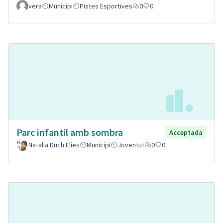
vera
Municipi
Pistes Esportives
0
0
Parc infantil amb sombra
Acceptada
Natalia Duch Elies
Municipi
Joventut
0
0