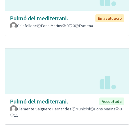
Pulmó del mediterrani.
En avaluació
Calafellenc
Fons Marins
0
0
Esmena
Pulmó del mediterrani.
Acceptada
Clemente Salguero Fernandez
Municipi
Fons Marins
0
11