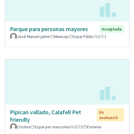
Parque para personas mayores
Acceptada
José Manuel jaime
Municipi
Espai Públic
1
1
Pipican vallado, Calafell Pet
En
avaluació
friendly
Cristina
Espai per mascotes
2
2
Esmena