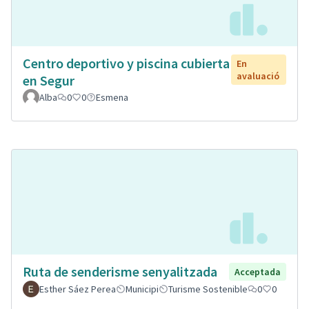
Centro deportivo y piscina cubierta
En
avaluació
en Segur
Alba
0
0
Esmena
Ruta de senderisme senyalitzada
Acceptada
Esther Sáez Perea
Municipi
Turisme Sostenible
0
0