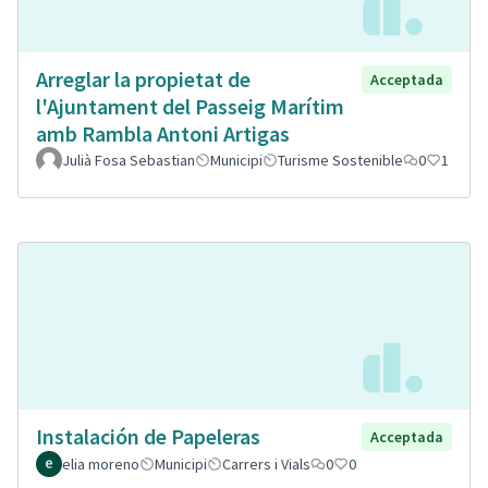
Arreglar la propietat de
Acceptada
l'Ajuntament del Passeig Marítim
amb Rambla Antoni Artigas
Julià Fosa Sebastian
Municipi
Turisme Sostenible
0
1
Instalación de Papeleras
Acceptada
elia moreno
Municipi
Carrers i Vials
0
0