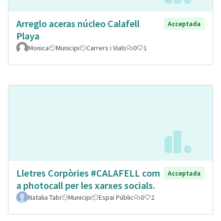
Arreglo aceras núcleo Calafell
Acceptada
Playa
Monica
Municipi
Carrers i Vials
0
1
Lletres Corpòries #CALAFELL com
Acceptada
a photocall per les xarxes socials.
Natalia Tabi
Municipi
Espai Públic
0
2