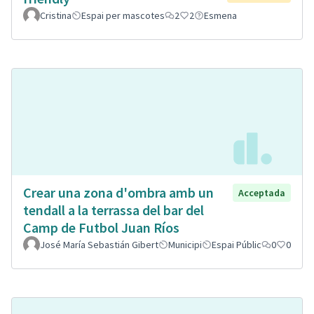
Cristina
Espai per mascotes
2
2
Esmena
Crear una zona d'ombra amb un
Acceptada
tendall a la terrassa del bar del
Camp de Futbol Juan Ríos
José María Sebastián Gibert
Municipi
Espai Públic
0
0