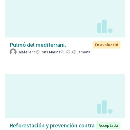
Pulmó del mediterrani.
En avaluació
Calafellenc
Fons Marins
0
0
Esmena
Reforestación y prevención contra
Acceptada