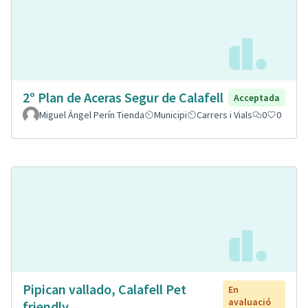
2º Plan de Aceras Segur de Calafell
Acceptada
Miguel Ángel Perín Tienda
Municipi
Carrers i Vials
0
0
Pipican vallado, Calafell Pet
En
avaluació
friendly