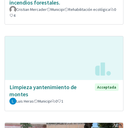
incendios forestales.
Cristian Mercader
Municipi
Rehabilitación ecológica
0
4
Limpieza yantenimiento de
Acceptada
montes
Luis Heras
Municipi
0
1