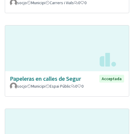
socjo
Municipi
Carrers i Vials
0
0
Papeleras en calles de Segur
Acceptada
socjo
Municipi
Espai Públic
0
0