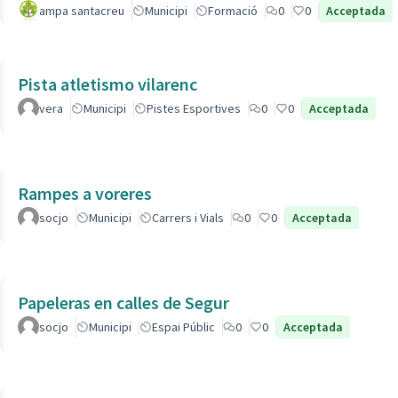
ampa santacreu
Municipi
Formació
0
0
Acceptada
Pista atletismo vilarenc
vera
Municipi
Pistes Esportives
0
0
Acceptada
Rampes a voreres
socjo
Municipi
Carrers i Vials
0
0
Acceptada
Papeleras en calles de Segur
socjo
Municipi
Espai Públic
0
0
Acceptada