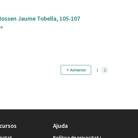
mbla Mossen Jaume Tobella, 105-107
na
Anterior
1
2
cursos
Ajuda
ivitat
Política de privacitat i