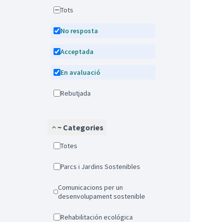
Tots
No resposta
Acceptada
En avaluació
Rebutjada
~ Categories
Totes
Parcs i Jardins Sostenibles
Comunicacions per un
desenvolupament sostenible
Rehabilitación ecológica