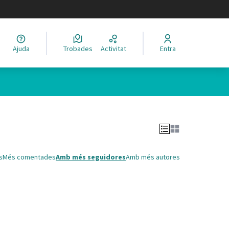
legir el idioma
Ajuda
Trobades
Activitat
Entra
Leaflet
|
©
HERE maps
 com a punts al mapa. L'element es pot fer servir amb un lector 
s
Més comentades
Amb més seguidores
Amb més autores