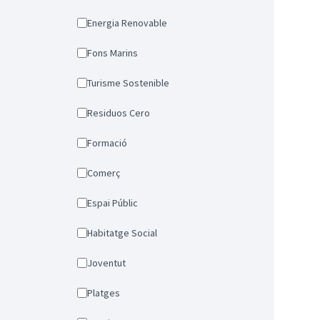
Energia Renovable
Fons Marins
Turisme Sostenible
Residuos Cero
Formació
Comerç
Espai Públic
Habitatge Social
Joventut
Platges