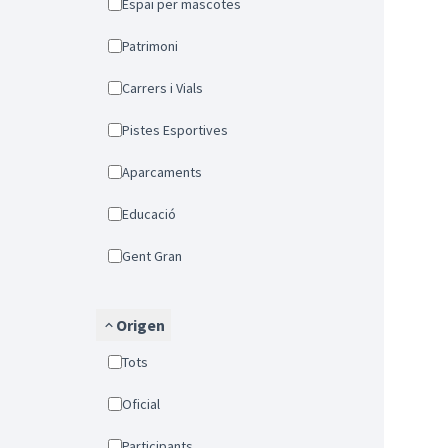
Espai per mascotes
Patrimoni
Carrers i Vials
Pistes Esportives
Aparcaments
Educació
Gent Gran
Origen
Tots
Oficial
Participants