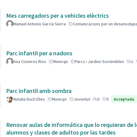
Mes carregadors per a vehicles elèctrics
Manuel Antonio García Sierra
Comunicacions per un desenvolup
Parc infantil per a nadons
Ana Cisneros Rios
Municipi
Parcs i Jardins Sostenibles
1
Parc infantil amb sombra
Natalia Duch Elies
Municipi
Joventut
0
0
Acceptada
Renovar aulas de informática que lo requieran de l
alumnos y clases de adultos por las tardes