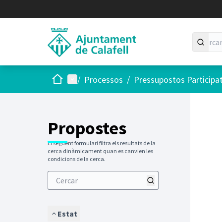
Inici
Menú principal
/
Processos
/
Pressupostos Participa
Saltar
El següen
+
−
Propostes
El següent formulari filtra els resultats de la
cerca dinàmicament quan es canvien les
condicions de la cerca.
Estat