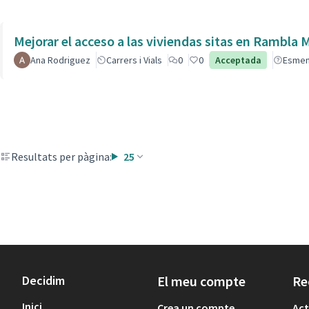
Mejorar el acceso a las viviendas sitas en Ra
Ana Rodriguez
Carrers i Vials
0
0
Acceptada
Esme
Resultats per pàgina:
25
Decidim
El meu compte
Re
Inici
Crea un compte
Act