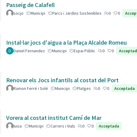
Passeig de Calafell
socjo
Municipi
Parcs i Jardins Sostenibles
0
0
Accep
Instal·lar jocs d'aigua a la Plaça Alcalde Romeu
Daniel Fernandez
Municipi
Espai Públic
0
0
Accepta
Renovar els Jocs infantils al costat del Port
Ramon Ferré i Solé
Municipi
Platges
0
0
Acceptada
Vorera al costat institut Camí de Mar
luisa
Municipi
Carrers i Vials
0
0
Acceptada