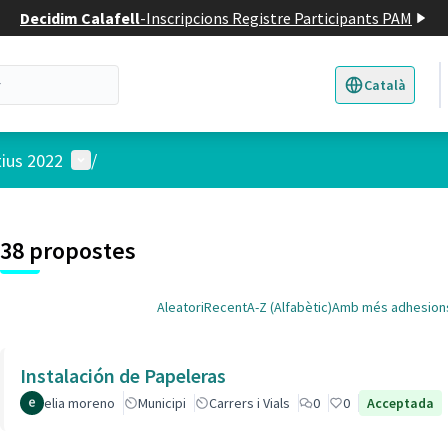
Decidim Calafell
-
Inscripcions Registre Participants PAM
Català
Triar la llengua
E
Menú d'usuari
tius 2022
/
 el mapa
t element és un mapa que presenta els components d'aquesta pàgina
38 propostes
Aleatori
Recent
A-Z (Alfabètic)
Amb més adhesion
Instalación de Papeleras
elia moreno
Municipi
Carrers i Vials
0
0
Acceptada