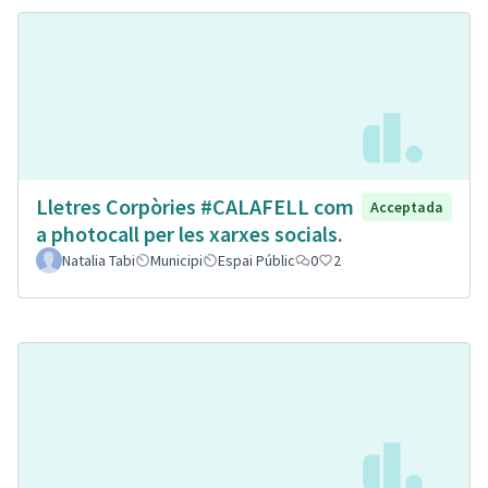
Lletres Corpòries #CALAFELL com
Acceptada
a photocall per les xarxes socials.
Natalia Tabi
Municipi
Espai Públic
0
2