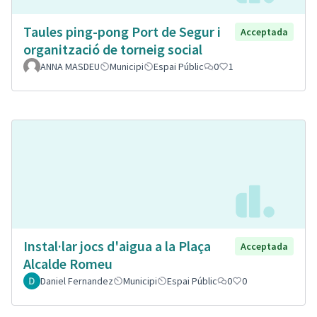
Taules ping-pong Port de Segur i
Acceptada
organització de torneig social
ANNA MASDEU
Municipi
Espai Públic
0
1
Instal·lar jocs d'aigua a la Plaça
Acceptada
Alcalde Romeu
Daniel Fernandez
Municipi
Espai Públic
0
0