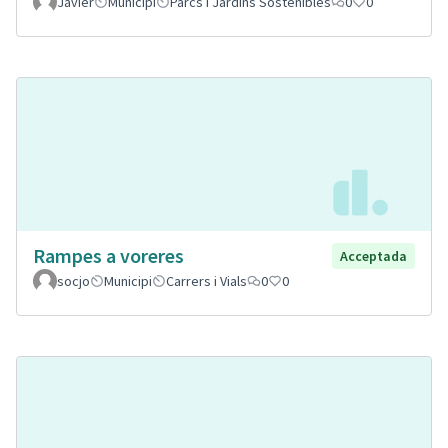
Javier
Municipi
Parcs i Jardins Sostenibles
0
0
Rampes a voreres
Acceptada
socjo
Municipi
Carrers i Vials
0
0