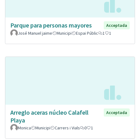
Parque para personas mayores
Acceptada
José Manuel jaime
Municipi
Espai Públic
1
1
Arreglo aceras núcleo Calafell
Acceptada
Playa
Monica
Municipi
Carrers i Vials
0
1