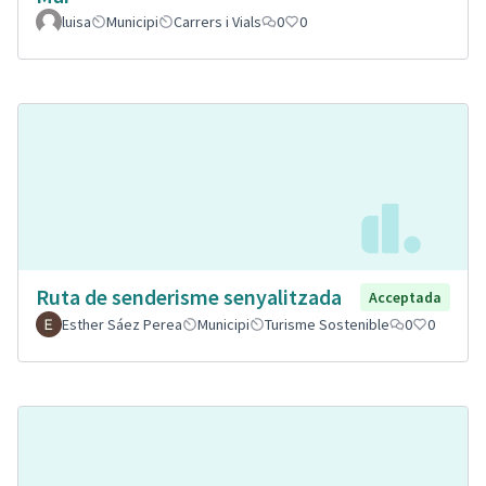
luisa
Municipi
Carrers i Vials
0
0
Ruta de senderisme senyalitzada
Acceptada
Esther Sáez Perea
Municipi
Turisme Sostenible
0
0