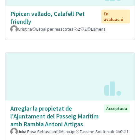
Pipican vallado, Calafell Pet
En
avaluació
friendly
Cristina
Espai per mascotes
2
2
Esmena
Arreglar la propietat de
Acceptada
l'Ajuntament del Passeig Marítim
amb Rambla Antoni Artigas
Julià Fosa Sebastian
Municipi
Turisme Sostenible
0
1