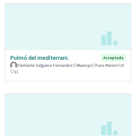
Pulmó del mediterrani.
Acceptada
Clemente Salguero Fernandez
Municipi
Fons Marins
0
11