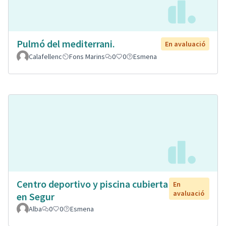
Pulmó del mediterrani.
En avaluació
Calafellenc
Fons Marins
0
0
Esmena
Centro deportivo y piscina cubierta
En
avaluació
en Segur
Alba
0
0
Esmena