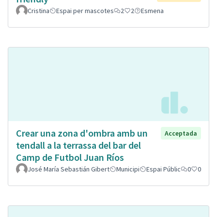
Cristina
Espai per mascotes
2
2
Esmena
Crear una zona d'ombra amb un
Acceptada
tendall a la terrassa del bar del
Camp de Futbol Juan Ríos
José María Sebastián Gibert
Municipi
Espai Públic
0
0