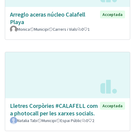
Arreglo aceras núcleo Calafell
Acceptada
Playa
Monica
Municipi
Carrers i Vials
0
1
Lletres Corpòries #CALAFELL com
Acceptada
a photocall per les xarxes socials.
Natalia Tabi
Municipi
Espai Públic
0
2