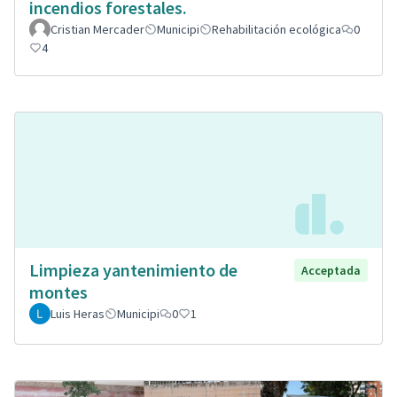
incendios forestales.
Cristian Mercader
Municipi
Rehabilitación ecológica
0
4
Limpieza yantenimiento de
Acceptada
montes
Luis Heras
Municipi
0
1