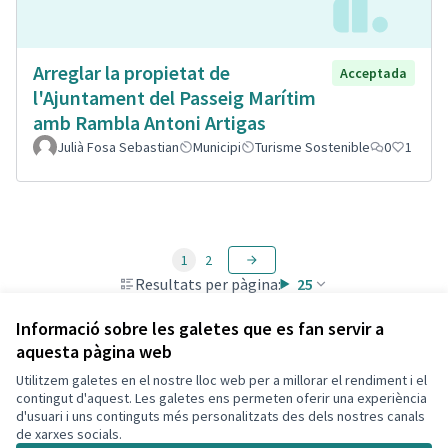
Arreglar la propietat de
Acceptada
l'Ajuntament del Passeig Marítim
amb Rambla Antoni Artigas
Julià Fosa Sebastian
Municipi
Turisme Sostenible
0
1
1
2
Resultats per pàgina:
25
Informació sobre les galetes que es fan servir a
aquesta pàgina web
Utilitzem galetes en el nostre lloc web per a millorar el rendiment i el
Termes i condicions d'ús
contingut d'aquest. Les galetes ens permeten oferir una experiència
Configuració de les galetes
d'usuari i uns continguts més personalitzats des dels nostres canals
Decidim Calafell a X
Decidim Calafell a Facebook
Decidim Calafell a YouTube
Decidim Calafell a GitHub
de xarxes socials.