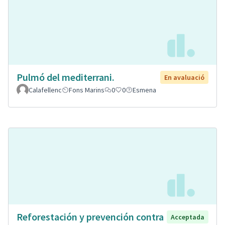
Pulmó del mediterrani.
En avaluació
Calafellenc
Fons Marins
0
0
Esmena
Reforestación y prevención contra
Acceptada