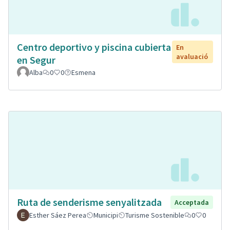
Centro deportivo y piscina cubierta
En
avaluació
en Segur
Alba
0
0
Esmena
Ruta de senderisme senyalitzada
Acceptada
Esther Sáez Perea
Municipi
Turisme Sostenible
0
0