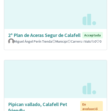
2º Plan de Aceras Segur de Calafell
Acceptada
Miguel Ángel Perín Tienda
Municipi
Carrers i Vials
0
0
Pipican vallado, Calafell Pet
En
avaluació
friendly