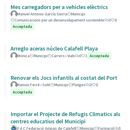
Mes carregadors per a vehicles elèctrics
Manuel Antonio García Sierra
Municipi
Comunicacions per un desenvolupament sostenible
0
0
Acceptada
Arreglo aceras núcleo Calafell Playa
Monica
Municipi
Carrers i Vials
0
1
Acceptada
Renovar els Jocs infantils al costat del Port
Ramon Ferré i Solé
Municipi
Platges
0
0
Acceptada
Importar el Projecte de Refugis Climatics als
centres educatius del Municipi
F.A.C Federació Ampas de Calafell
Municipi
Formació
0