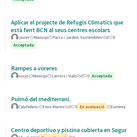
Aplicar el projecte de Refugis Climatics que
està fent BCN al seus centres escolars
Javier
Municipi
Parcs i Jardins Sostenibles
0
0
Acceptada
Rampes a voreres
socjo
Municipi
Carrers i Vials
0
0
Acceptada
Pulmó del mediterrani.
Calafellenc
Fons Marins
0
0
En avaluació
Esmena
Centro deportivo y piscina cubierta en Segur