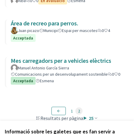
Alba
0
0
En avaluació
Esmena
Área de recreo para perros.
Juan picazo
Municipi
Espai per mascotes
0
4
Acceptada
Mes carregadors per a vehicles elèctrics
Manuel Antonio García Sierra
Comunicacions per un desenvolupament sostenible
0
0
Acceptada
Esmena
1
2
Resultats per pàgina:
25
Informació sobre les galetes que es fan servir a