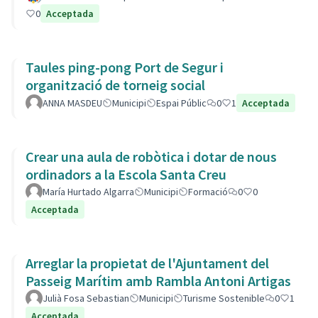
0
Acceptada
Taules ping-pong Port de Segur i
organització de torneig social
ANNA MASDEU
Municipi
Espai Públic
0
1
Acceptada
Crear una aula de robòtica i dotar de nous
ordinadors a la Escola Santa Creu
María Hurtado Algarra
Municipi
Formació
0
0
Acceptada
Arreglar la propietat de l'Ajuntament del
Passeig Marítim amb Rambla Antoni Artigas
Julià Fosa Sebastian
Municipi
Turisme Sostenible
0
1
Acceptada