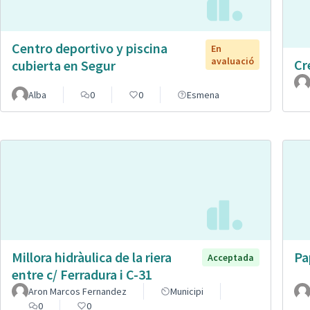
Centro deportivo y piscina
En
avaluació
Cr
cubierta en Segur
Alba
0
0
Esmena
Millora hidràulica de la riera
Pa
Acceptada
entre c/ Ferradura i C-31
Aron Marcos Fernandez
Municipi
0
0