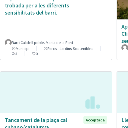
trobada per a les diferents
sensibilitats del barri.
Ap
Cl
se
Barri Calafell poble. Masia de la Font
Municipi
Parcs i Jardins Sostenibles
1
0
Tancament de la plaça cal
Ll
Acceptada
cubano/catalunya
co