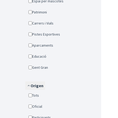
Espai per mascotes
Patrimoni
Carrers i Vials
Pistes Esportives
Aparcaments
Educació
Gent Gran
Origen
Tots
Oficial
Participants