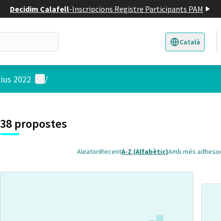
Decidim Calafell
-
Inscripcions Registre Participants PAM
Català
Triar la llengua
E
Menú d'usuari
tius 2022
/
 el mapa
t element és un mapa que presenta els components d'aquesta pàgina
38 propostes
Aleatori
Recent
A-Z (Alfabètic)
Amb més adhesio