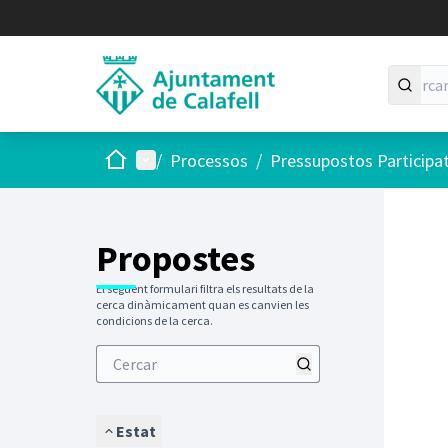
Inici
Menú principal
/
Processos
/
Pressupostos Participa
Saltar
El següen
+
−
Propostes
El següent formulari filtra els resultats de la
cerca dinàmicament quan es canvien les
condicions de la cerca.
Estat