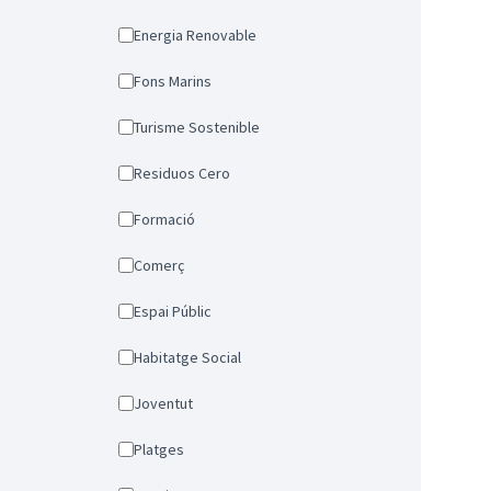
Energia Renovable
Fons Marins
Turisme Sostenible
Residuos Cero
Formació
Comerç
Espai Públic
Habitatge Social
Joventut
Platges