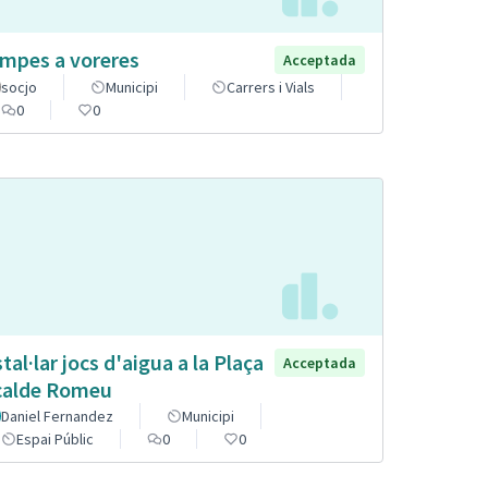
mpes a voreres
Acceptada
socjo
Municipi
Carrers i Vials
0
0
stal·lar jocs d'aigua a la Plaça
Acceptada
calde Romeu
Daniel Fernandez
Municipi
Espai Públic
0
0