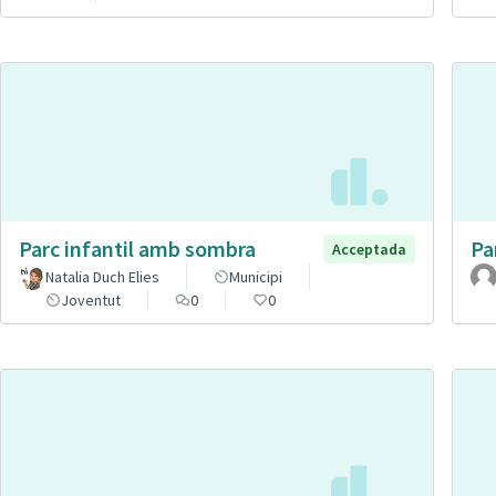
Parc infantil amb sombra
Pa
Acceptada
Natalia Duch Elies
Municipi
Joventut
0
0