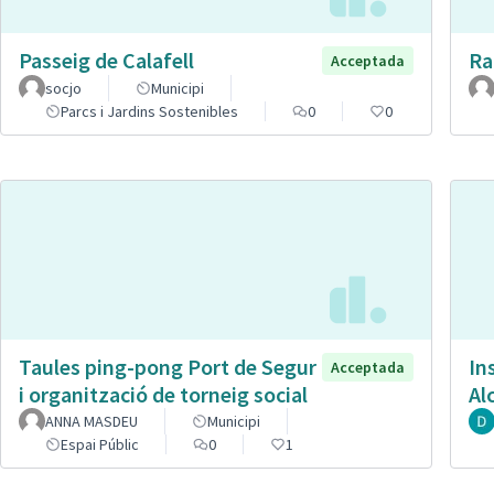
Passeig de Calafell
Ra
Acceptada
socjo
Municipi
Parcs i Jardins Sostenibles
0
0
Taules ping-pong Port de Segur
In
Acceptada
i organització de torneig social
Al
ANNA MASDEU
Municipi
Espai Públic
0
1