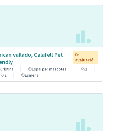
pican vallado, Calafell Pet
En
avaluació
iendly
Cristina
Espai per mascotes
2
2
Esmena