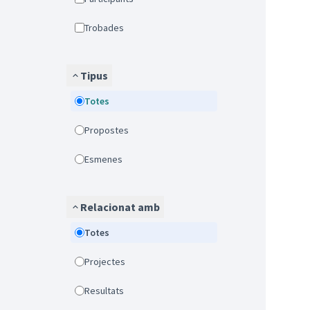
Trobades
Tipus
Totes
Propostes
Esmenes
Relacionat amb
Totes
Projectes
Resultats