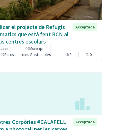
licar el projecte de Refugis
Acceptada
imatics que està fent BCN al
us centres escolars
Javier
Municipi
Parcs i Jardins Sostenibles
0
0
etres Corpòries #CALAFELL
Acceptada
m a photocall per les xarxes