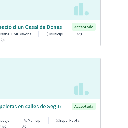
eació d'un Casal de Dones
Acceptada
Isabel Bou Bayona
Municipi
0
0
peleras en calles de Segur
Acceptada
socjo
Municipi
Espai Públic
0
0