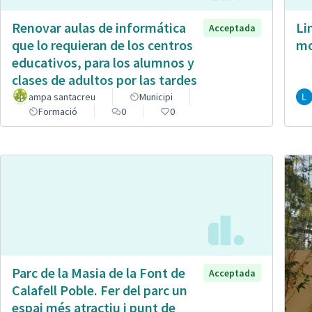
Renovar aulas de informática
Li
Acceptada
que lo requieran de los centros
mo
educativos, para los alumnos y
clases de adultos por las tardes
ampa santacreu
Municipi
Formació
0
0
Parc de la Masia de la Font de
Acceptada
Calafell Poble. Fer del parc un
espai més atractiu i punt de