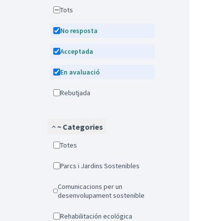
Tots
No resposta
Acceptada
En avaluació
Rebutjada
~ Categories
Totes
Parcs i Jardins Sostenibles
Comunicacions per un
desenvolupament sostenible
Rehabilitación ecológica