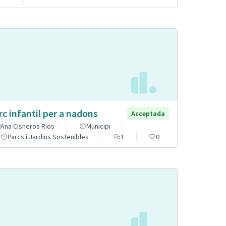
rc infantil per a nadons
Acceptada
Ana Cisneros Rios
Municipi
Parcs i Jardins Sostenibles
1
0