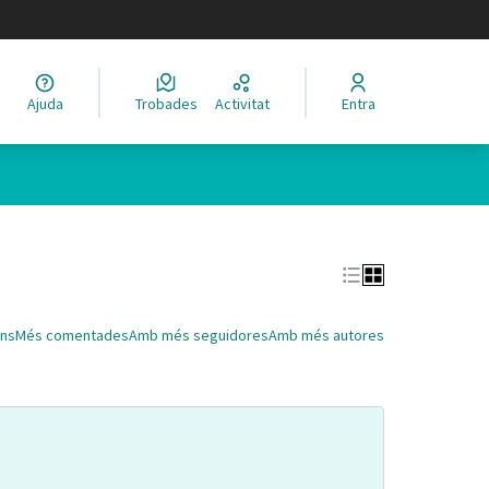
legir el idioma
Ajuda
Trobades
Activitat
Entra
Leaflet
|
©
HERE maps
 com a punts al mapa. L'element es pot fer servir amb un lector 
ns
Més comentades
Amb més seguidores
Amb més autores