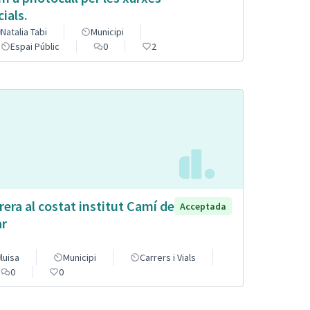
cials.
Natalia Tabi
Municipi
Espai Públic
0
2
rera al costat institut Camí de
Acceptada
r
luisa
Municipi
Carrers i Vials
0
0