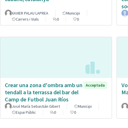
so
XAVIER PALAU LAPREA
Municipi
Carrers i Vials
0
0
Crear una zona d'ombra amb un
Vo
Acceptada
tendall a la terrassa del bar del
Ma
Camp de Futbol Juan Ríos
José María Sebastián Gibert
Municipi
Espai Públic
0
0