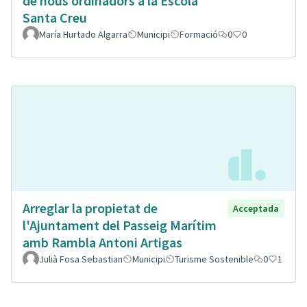
de nous ordinadors a la Escola
Santa Creu
María Hurtado Algarra
Municipi
Formació
0
0
Arreglar la propietat de
Acceptada
l'Ajuntament del Passeig Marítim
amb Rambla Antoni Artigas
Julià Fosa Sebastian
Municipi
Turisme Sostenible
0
1