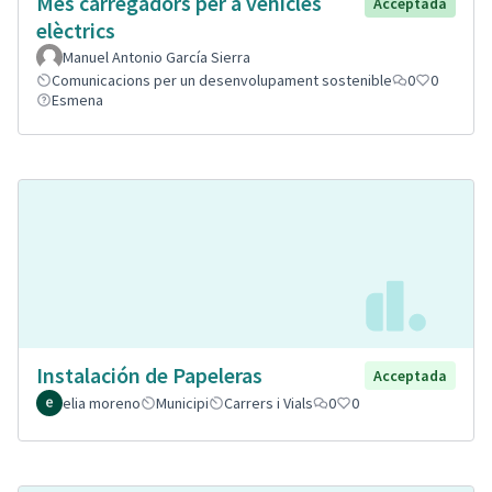
Mes carregadors per a vehicles
Acceptada
elèctrics
Manuel Antonio García Sierra
Comunicacions per un desenvolupament sostenible
0
0
Esmena
Instalación de Papeleras
Acceptada
elia moreno
Municipi
Carrers i Vials
0
0