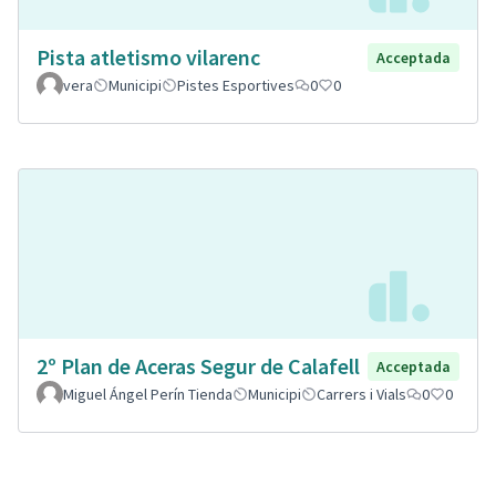
Pista atletismo vilarenc
Acceptada
vera
Municipi
Pistes Esportives
0
0
2º Plan de Aceras Segur de Calafell
Acceptada
Miguel Ángel Perín Tienda
Municipi
Carrers i Vials
0
0