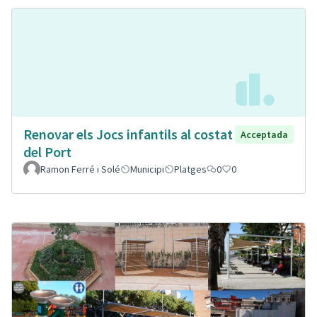
Renovar els Jocs infantils al costat
Acceptada
del Port
Ramon Ferré i Solé
Municipi
Platges
0
0