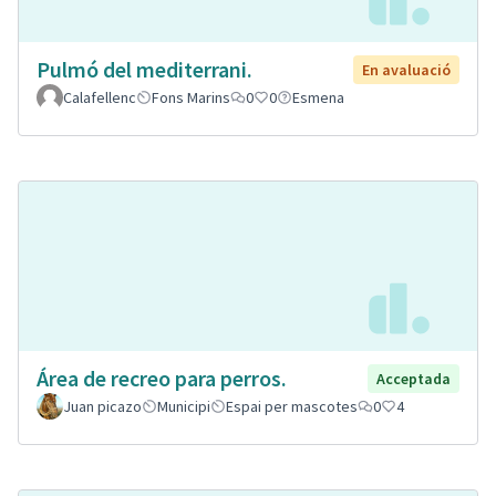
Pulmó del mediterrani.
En avaluació
Calafellenc
Fons Marins
0
0
Esmena
Área de recreo para perros.
Acceptada
Juan picazo
Municipi
Espai per mascotes
0
4