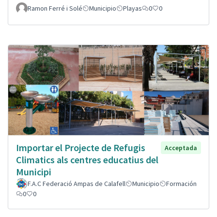
Ramon Ferré i Solé
Municipio
Playas
0
0
Importar el Projecte de Refugis
Acceptada
Climatics als centres educatius del
Municipi
F.A.C Federació Ampas de Calafell
Municipio
Formación
0
0