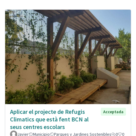
Aplicar el projecte de Refugis
Acceptada
Climatics que està fent BCN al
seus centres escolars
Javier
Municipio
Parques y Jardines Sostenibles
0
0