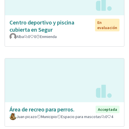
Centro deportivo y piscina
En
evaluación
cubierta en Segur
Alba
0
0
Enmienda
Área de recreo para perros.
Acceptada
Juan picazo
Municipio
Espacio para mascotas
0
4