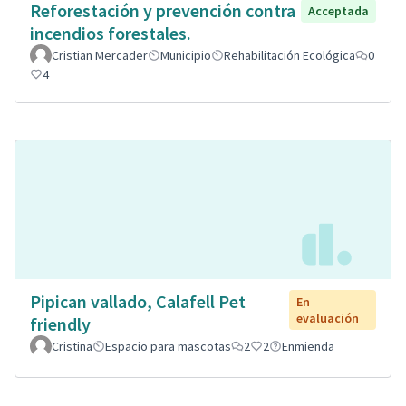
Reforestación y prevención contra
Acceptada
incendios forestales.
Cristian Mercader
Municipio
Rehabilitación Ecológica
0
4
Pipican vallado, Calafell Pet
En
evaluación
friendly
Cristina
Espacio para mascotas
2
2
Enmienda