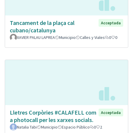
Tancament de la plaça cal
Acceptada
cubano/catalunya
XAVIER PALAU LAPREA
Municipio
Calles y Viales
0
0
Lletres Corpòries #CALAFELL com
Acceptada
a photocall per les xarxes socials.
Natalia Tabi
Municipio
Espacio Público
0
2