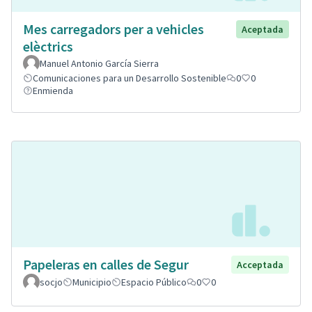
Mes carregadors per a vehicles
Aceptada
elèctrics
Manuel Antonio García Sierra
Comunicaciones para un Desarrollo Sostenible
0
0
Enmienda
Papeleras en calles de Segur
Acceptada
socjo
Municipio
Espacio Público
0
0