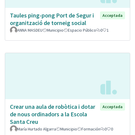
Taules ping-pong Port de Segur i
Acceptada
organització de torneig social
ANNA MASDEU
Municipio
Espacio Público
0
1
Crear una aula de robòtica i dotar
Acceptada
de nous ordinadors a la Escola
Santa Creu
María Hurtado Algarra
Municipio
Formación
0
0