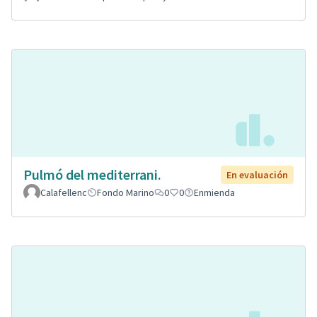
Pulmó del mediterrani.
En evaluación
Calafellenc
Fondo Marino
0
0
Enmienda