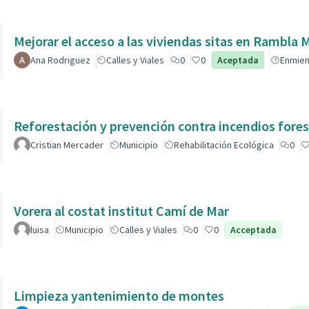
Mejorar el acceso a las viviendas sitas en Ra
Ana Rodriguez
Calles y Viales
0
0
Aceptada
Enmie
Reforestación y prevención contra incendios fores
Cristian Mercader
Municipio
Rehabilitación Ecológica
0
Vorera al costat institut Camí de Mar
luisa
Municipio
Calles y Viales
0
0
Acceptada
Limpieza yantenimiento de montes