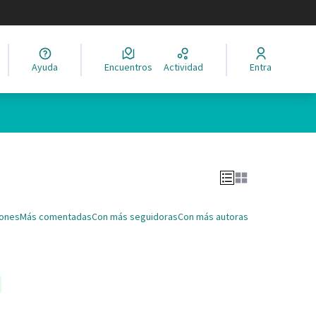
legir el idioma
Ayuda
Encuentros
Actividad
Entra
Leaflet
|
©
HERE maps
ina como puntos en el mapa. El elemento se puede utilizar con un 
iones
Más comentadas
Con más seguidoras
Con más autoras