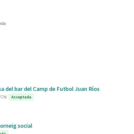
nda
sa del bar del Camp de Futbol Juan Ríos
0
Acceptada
orneig social
ada