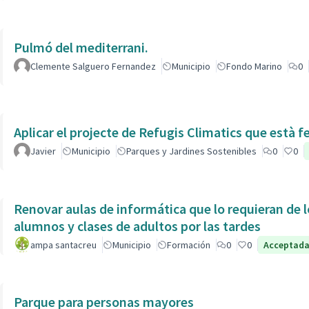
Pulmó del mediterrani.
Clemente Salguero Fernandez
Municipio
Fondo Marino
0
Aplicar el projecte de Refugis Climatics que està f
Javier
Municipio
Parques y Jardines Sostenibles
0
0
Renovar aulas de informática que lo requieran de l
alumnos y clases de adultos por las tardes
ampa santacreu
Municipio
Formación
0
0
Acceptad
Parque para personas mayores