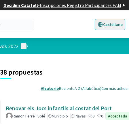
Decidim Calafell
-
Inscripciones Registro Participantes PAM
Castellano
Triar la llengua
E
Menú de usuario
ivos 2022
/
 el mapa
nte elemento es un mapa que presenta los componentes de esta pág
38 propuestas
Aleatorio
Reciente
A-Z (Alfabético)
Con más adhes
Renovar els Jocs infantils al costat del Port
Ramon Ferré i Solé
Municipio
Playas
0
0
Acceptada