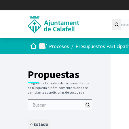
Inicio
Menú principal
/
Procesos
/
Presupuestos Participat
Saltar
El siguie
+
−
Propuestas
El siguiente formulario filtra los resultados
de búsqueda dinámicamente cuando se
cambian las condiciones de búsqueda.
Estado