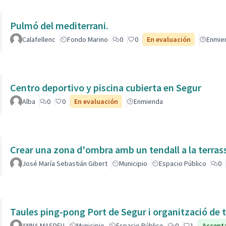
Pulmó del mediterrani.
Calafellenc
Fondo Marino
0
0
En evaluación
Enmie
Centro deportivo y piscina cubierta en Segur
Alba
0
0
En evaluación
Enmienda
Crear una zona d'ombra amb un tendall a la terras
José María Sebastián Gibert
Municipio
Espacio Público
0
Taules ping-pong Port de Segur i organització de t
ANNA MASDEU
Municipio
Espacio Público
0
1
Accept