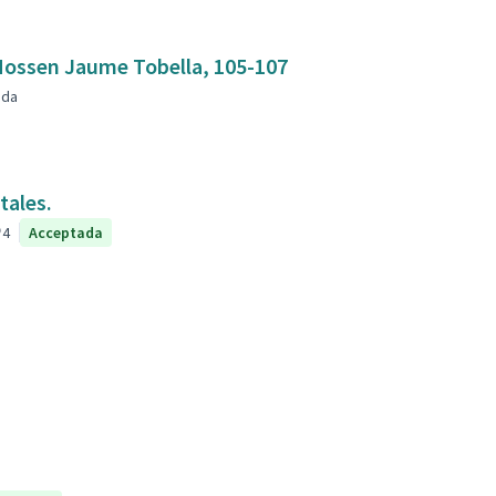
mbla Mossen Jaume Tobella, 105-107
nda
tales.
4
Acceptada