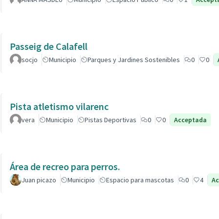
Passeig de Calafell
socjo
Municipio
Parques y Jardines Sostenibles
0
0
Pista atletismo vilarenc
vera
Municipio
Pistas Deportivas
0
0
Acceptada
Área de recreo para perros.
Juan picazo
Municipio
Espacio para mascotas
0
4
Ac