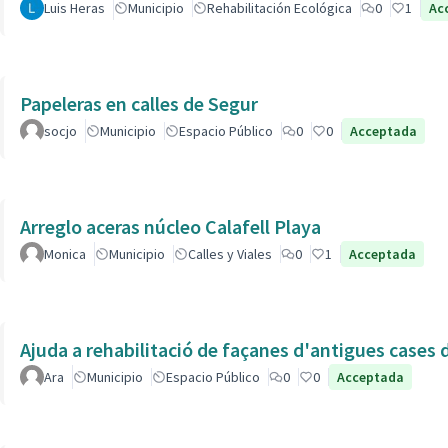
Luis Heras
Municipio
Rehabilitación Ecológica
0
1
Ac
Papeleras en calles de Segur
socjo
Municipio
Espacio Público
0
0
Acceptada
Arreglo aceras núcleo Calafell Playa
Monica
Municipio
Calles y Viales
0
1
Acceptada
Ajuda a rehabilitació de façanes d'antigues cases de
Ara
Municipio
Espacio Público
0
0
Acceptada