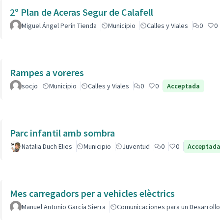
2º Plan de Aceras Segur de Calafell
Miguel Ángel Perín Tienda
Municipio
Calles y Viales
0
0
Rampes a voreres
socjo
Municipio
Calles y Viales
0
0
Acceptada
Parc infantil amb sombra
Natalia Duch Elies
Municipio
Juventud
0
0
Acceptad
Mes carregadors per a vehicles elèctrics
Manuel Antonio García Sierra
Comunicaciones para un Desarrollo