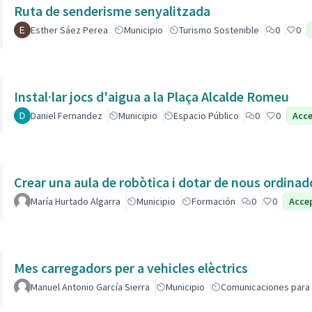
Ruta de senderisme senyalitzada
Esther Sáez Perea
Municipio
Turismo Sostenible
0
0
Instal·lar jocs d'aigua a la Plaça Alcalde Romeu
Daniel Fernandez
Municipio
Espacio Público
0
0
Acc
Crear una aula de robòtica i dotar de nous ordinad
María Hurtado Algarra
Municipio
Formación
0
0
Acce
Mes carregadors per a vehicles elèctrics
Manuel Antonio García Sierra
Municipio
Comunicaciones para 