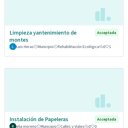
Limpieza yantenimiento de
Acceptada
montes
Luis Heras
Municipio
Rehabilitación Ecológica
0
1
Instalación de Papeleras
Acceptada
elia moreno
Municipio
Calles y Viales
0
0