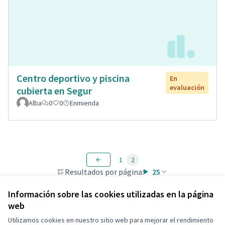
Centro deportivo y piscina
En
evaluación
cubierta en Segur
Alba
0
0
Enmienda
1
2
Resultados por página:
25
Información sobre las cookies utilizadas en la página
web
Utilizamos cookies en nuestro sitio web para mejorar el rendimiento
Términos y condiciones de uso