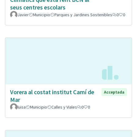
seus centres escolars
Javier
Municipio
Parques y Jardines Sostenibles
0
0
Vorera al costat institut Camí de
Acceptada
Mar
luisa
Municipio
Calles y Viales
0
0