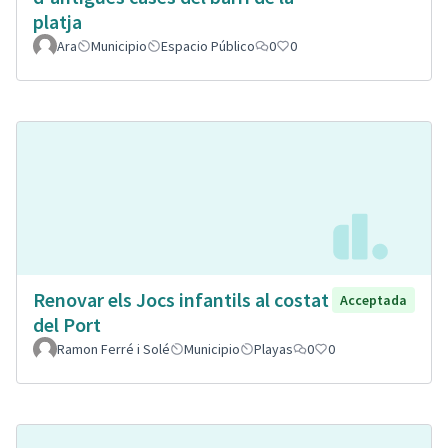
platja
Ara
Municipio
Espacio Público
0
0
Renovar els Jocs infantils al costat
Acceptada
del Port
Ramon Ferré i Solé
Municipio
Playas
0
0