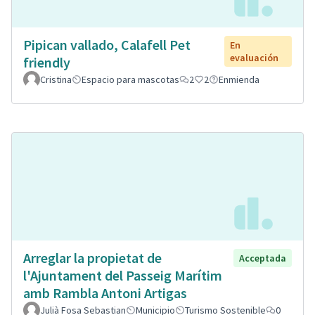
Pipican vallado, Calafell Pet
En
evaluación
friendly
Cristina
Espacio para mascotas
2
2
Enmienda
Arreglar la propietat de
Acceptada
l'Ajuntament del Passeig Marítim
amb Rambla Antoni Artigas
Julià Fosa Sebastian
Municipio
Turismo Sostenible
0