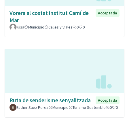
Vorera al costat institut Camí de
Acceptada
Mar
luisa
Municipio
Calles y Viales
0
0
Ruta de senderisme senyalitzada
Acceptada
Esther Sáez Perea
Municipio
Turismo Sostenible
0
0