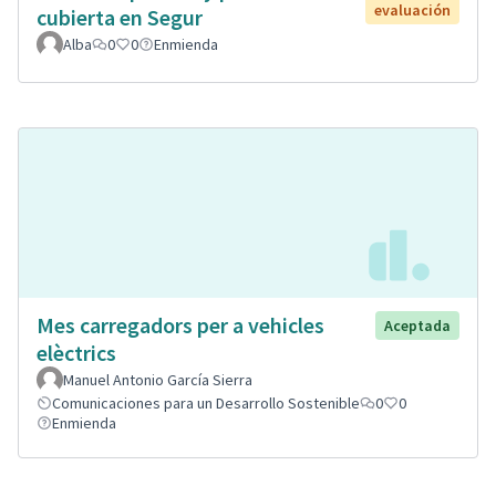
evaluación
cubierta en Segur
Alba
0
0
Enmienda
Mes carregadors per a vehicles
Aceptada
elèctrics
Manuel Antonio García Sierra
Comunicaciones para un Desarrollo Sostenible
0
0
Enmienda