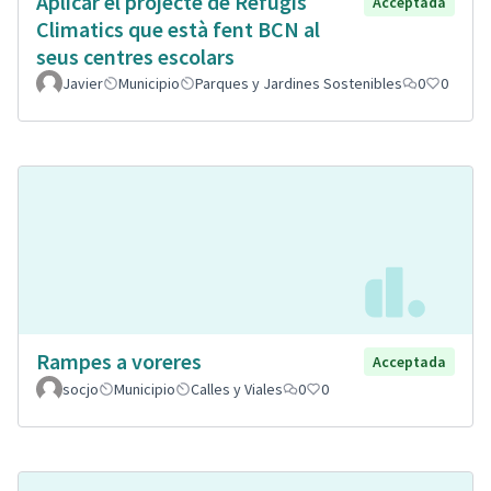
Aplicar el projecte de Refugis
Acceptada
Climatics que està fent BCN al
seus centres escolars
Javier
Municipio
Parques y Jardines Sostenibles
0
0
Rampes a voreres
Acceptada
socjo
Municipio
Calles y Viales
0
0