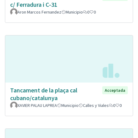
c/ Ferradura i C-31
Aron Marcos Fernandez
Municipio
0
0
Tancament de la plaça cal
Acceptada
cubano/catalunya
XAVIER PALAU LAPREA
Municipio
Calles y Viales
0
0