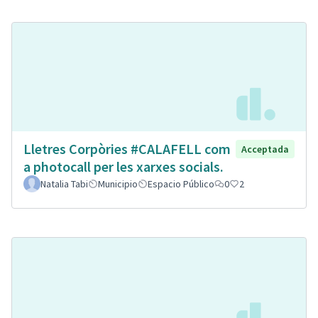
Lletres Corpòries #CALAFELL com
Acceptada
a photocall per les xarxes socials.
Natalia Tabi
Municipio
Espacio Público
0
2