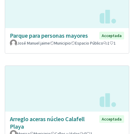
Parque para personas mayores
Acceptada
José Manuel jaime
Municipio
Espacio Público
1
1
Arreglo aceras núcleo Calafell
Acceptada
Playa
Monica
Municipio
Calles y Viales
0
1