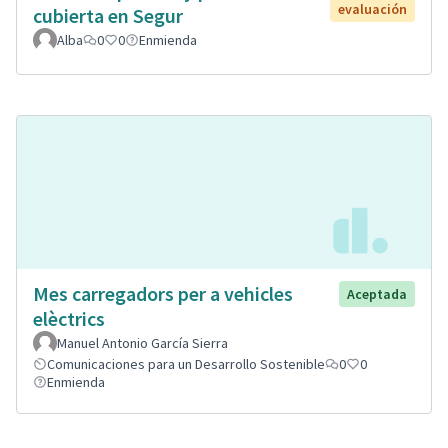
evaluación
cubierta en Segur
Alba
0
0
Enmienda
Mes carregadors per a vehicles
Aceptada
elèctrics
Manuel Antonio García Sierra
Comunicaciones para un Desarrollo Sostenible
0
0
Enmienda