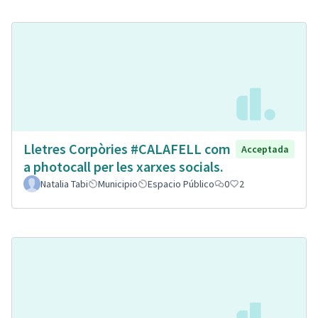
Lletres Corpòries #CALAFELL com
Acceptada
a photocall per les xarxes socials.
Natalia Tabi
Municipio
Espacio Público
0
2