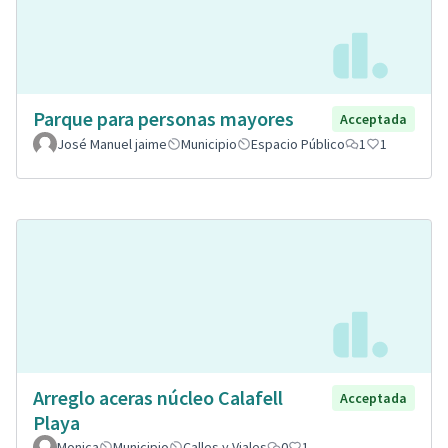
Parque para personas mayores
Acceptada
José Manuel jaime
Municipio
Espacio Público
1
1
Arreglo aceras núcleo Calafell
Acceptada
Playa
Monica
Municipio
Calles y Viales
0
1