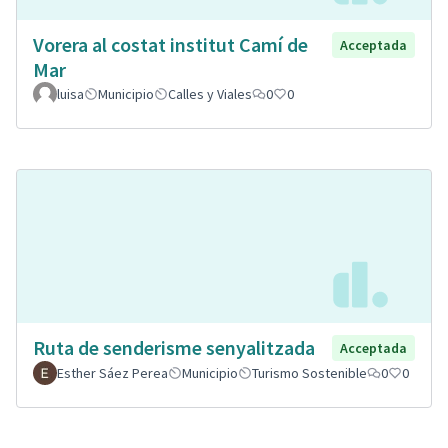
Vorera al costat institut Camí de
Acceptada
Mar
luisa
Municipio
Calles y Viales
0
0
Ruta de senderisme senyalitzada
Acceptada
Esther Sáez Perea
Municipio
Turismo Sostenible
0
0