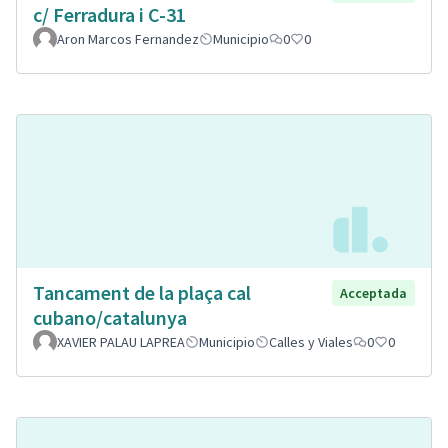
c/ Ferradura i C-31
Aron Marcos Fernandez
Municipio
0
0
Tancament de la plaça cal
Acceptada
cubano/catalunya
XAVIER PALAU LAPREA
Municipio
Calles y Viales
0
0