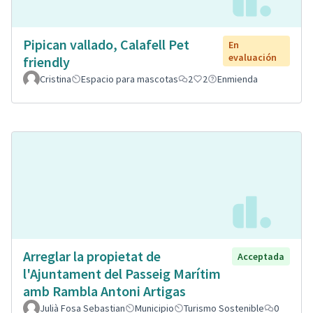
Pipican vallado, Calafell Pet
En
evaluación
friendly
Cristina
Espacio para mascotas
2
2
Enmienda
Arreglar la propietat de
Acceptada
l'Ajuntament del Passeig Marítim
amb Rambla Antoni Artigas
Julià Fosa Sebastian
Municipio
Turismo Sostenible
0