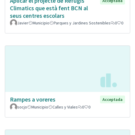
Aplicar el projecte de Refugis
Acceptada
Climatics que està fent BCN al
seus centres escolars
Javier
Municipio
Parques y Jardines Sostenibles
0
0
Rampes a voreres
Acceptada
socjo
Municipio
Calles y Viales
0
0