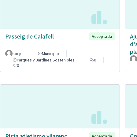
Passeig de Calafell
Aj
Acceptada
d'
pl
socjo
Municipio
Parques y Jardines Sostenibles
0
0
Pista atletismo vilarenc
Cr
Acceptada