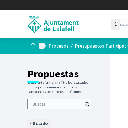
Inicio
Menú principal
/
Procesos
/
Presupuestos Participat
Saltar
El siguie
+
−
Propuestas
El siguiente formulario filtra los resultados
de búsqueda dinámicamente cuando se
cambian las condiciones de búsqueda.
Estado