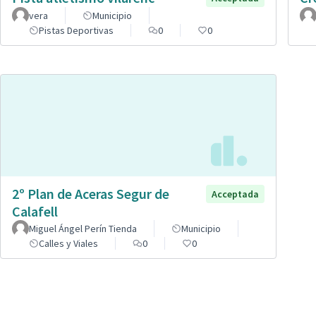
vera
Municipio
Pistas Deportivas
0
0
2º Plan de Aceras Segur de
Acceptada
Calafell
Miguel Ángel Perín Tienda
Municipio
Calles y Viales
0
0