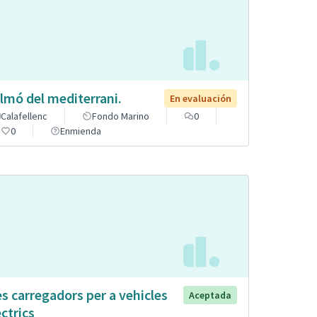
lmó del mediterrani.
En evaluación
Calafellenc
Fondo Marino
0
0
Enmienda
s carregadors per a vehicles
Aceptada
èctrics