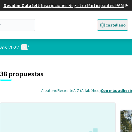
Decidim Calafell
-
Inscripciones Registro Participantes PAM
Castellano
Triar la llengua
E
Menú de usuario
ivos 2022
/
 el mapa
nte elemento es un mapa que presenta los componentes de esta pág
38 propuestas
Aleatorio
Reciente
A-Z (Alfabético)
Con más adhesi