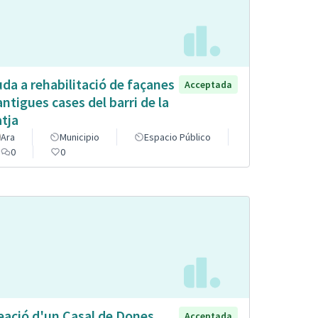
uda a rehabilitació de façanes
Acceptada
antigues cases del barri de la
atja
Ara
Municipio
Espacio Público
0
0
eació d'un Casal de Dones
Acceptada