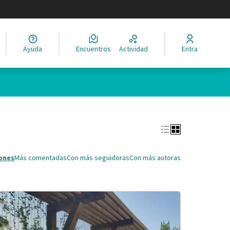
legir el idioma
Ayuda
Encuentros
Actividad
Entra
Leaflet
|
©
HERE maps
ina como puntos en el mapa. El elemento se puede utilizar con un 
ones
Más comentadas
Con más seguidoras
Con más autoras