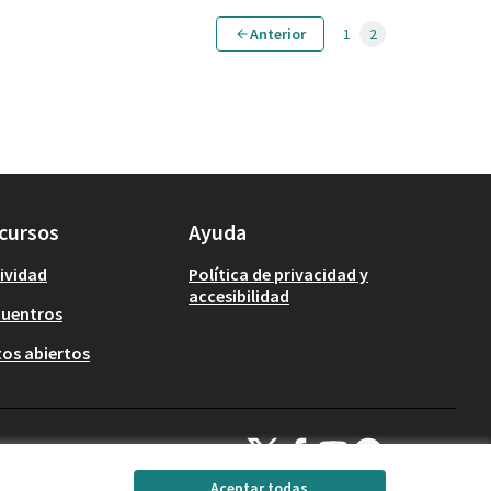
Anterior
1
2
cursos
Ayuda
ividad
Política de privacidad y
accesibilidad
cuentros
os abiertos
Decidim Calafell en X
Decidim Calafell en Facebook
Decidim Calafell en YouTub
Decidim Calafell en G
(Enlace externo)
(Enlace externo)
(Enlace externo)
(Enlace externo)
Aceptar todas