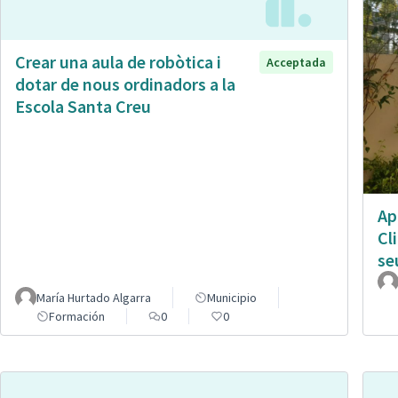
Crear una aula de robòtica i
Acceptada
dotar de nous ordinadors a la
Escola Santa Creu
Ap
Cl
se
María Hurtado Algarra
Municipio
Formación
0
0