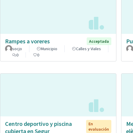
Rampes a voreres
Pu
Acceptada
socjo
Municipio
Calles y Viales
0
0
Centro deportivo y piscina
Me
En
evaluación
cubierta en Segur
el