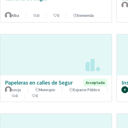
Alba
0
0
Enmienda
Papeleras en calles de Segur
In
Acceptada
socjo
Municipio
Espacio Público
0
0