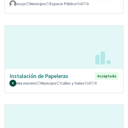
socjo
Municipio
Espacio Público
0
0
Instalación de Papeleras
Acceptada
elia moreno
Municipio
Calles y Viales
0
0