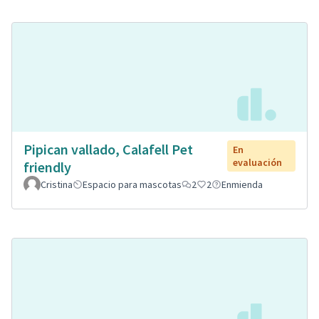
Pipican vallado, Calafell Pet
En
evaluación
friendly
Cristina
Espacio para mascotas
2
2
Enmienda