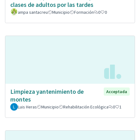
clases de adultos por las tardes
ampa santacreu
Municipio
Formación
0
0
Limpieza yantenimiento de
Acceptada
montes
Luis Heras
Municipio
Rehabilitación Ecológica
0
1