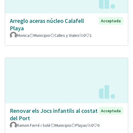
Arreglo aceras núcleo Calafell
Acceptada
Playa
Monica
Municipio
Calles y Viales
0
1
Renovar els Jocs infantils al costat
Acceptada
del Port
Ramon Ferré i Solé
Municipio
Playas
0
0