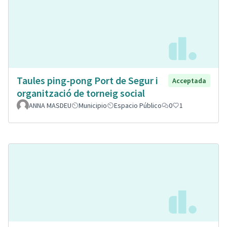
Taules ping-pong Port de Segur i
Acceptada
organització de torneig social
ANNA MASDEU
Municipio
Espacio Público
0
1