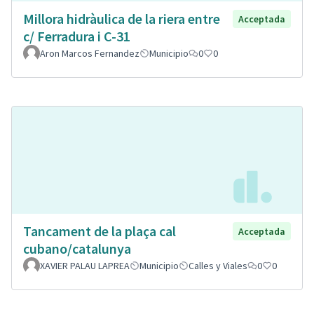
Millora hidràulica de la riera entre
Acceptada
c/ Ferradura i C-31
Aron Marcos Fernandez
Municipio
0
0
Tancament de la plaça cal
Acceptada
cubano/catalunya
XAVIER PALAU LAPREA
Municipio
Calles y Viales
0
0