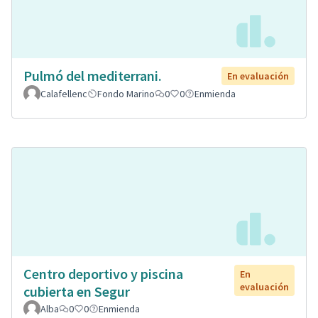
Pulmó del mediterrani.
En evaluación
Calafellenc
Fondo Marino
0
0
Enmienda
Centro deportivo y piscina
En
evaluación
cubierta en Segur
Alba
0
0
Enmienda