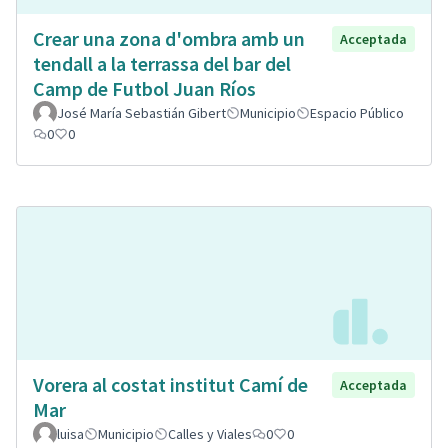
Crear una zona d'ombra amb un
Acceptada
tendall a la terrassa del bar del
Camp de Futbol Juan Ríos
José María Sebastián Gibert
Municipio
Espacio Público
0
0
Vorera al costat institut Camí de
Acceptada
Mar
luisa
Municipio
Calles y Viales
0
0