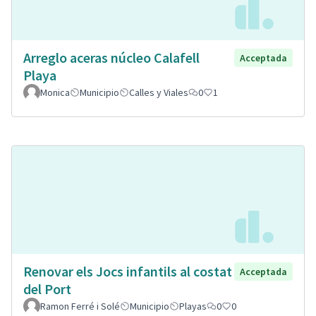
Arreglo aceras núcleo Calafell
Acceptada
Playa
Monica
Municipio
Calles y Viales
0
1
Renovar els Jocs infantils al costat
Acceptada
del Port
Ramon Ferré i Solé
Municipio
Playas
0
0