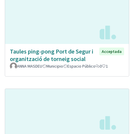
Taules ping-pong Port de Segur i
Acceptada
organització de torneig social
ANNA MASDEU
Municipio
Espacio Público
0
1