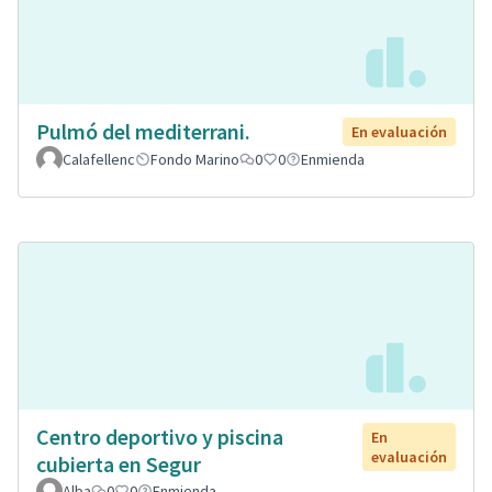
Pulmó del mediterrani.
En evaluación
Calafellenc
Fondo Marino
0
0
Enmienda
Centro deportivo y piscina
En
evaluación
cubierta en Segur
Alba
0
0
Enmienda