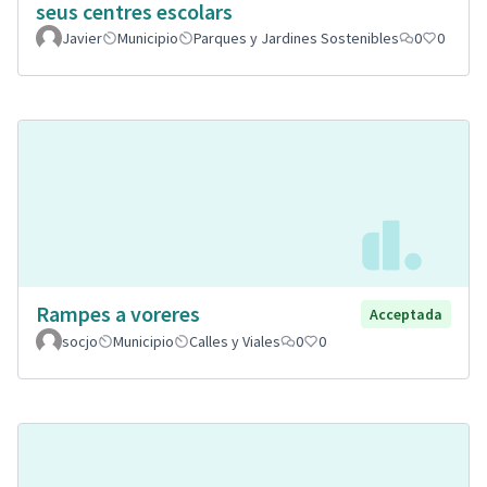
seus centres escolars
Javier
Municipio
Parques y Jardines Sostenibles
0
0
Rampes a voreres
Acceptada
socjo
Municipio
Calles y Viales
0
0