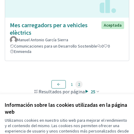
Mes carregadors per a vehicles
Aceptada
elèctrics
Manuel Antonio García Sierra
Comunicaciones para un Desarrollo Sostenible
0
0
Enmienda
1
2
Resultados por página:
25
Información sobre las cookies utilizadas en la página
web
Utilizamos cookies en nuestro sitio web para mejorar el rendimiento
Términos y condiciones de uso
y el contenido del mismo. Las cookies nos permiten ofrecer una
Configuración de cookies
experiencia de usuario y unos contenidos más personalizados desde
Decidim Calafell en X
Decidim Calafell en Facebook
Decidim Calafell en YouTube
Decidim Calafell en GitHub