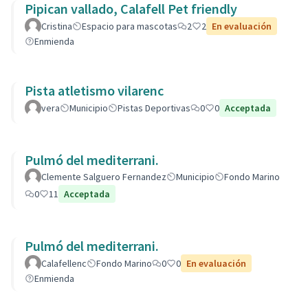
Pipican vallado, Calafell Pet friendly
Cristina
Espacio para mascotas
2
2
En evaluación
Enmienda
Pista atletismo vilarenc
vera
Municipio
Pistas Deportivas
0
0
Acceptada
Pulmó del mediterrani.
Clemente Salguero Fernandez
Municipio
Fondo Marino
0
11
Acceptada
Pulmó del mediterrani.
Calafellenc
Fondo Marino
0
0
En evaluación
Enmienda