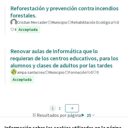
Reforestación y prevención contra incendios
forestales.
Cristian Mercader
Municipio
Rehabilitación Ecológica
0
4
Acceptada
Renovar aulas de informática que lo
requieran de los centros educativos, para los
alumnos y clases de adultos por las tardes
ampa santacreu
Municipio
Formación
0
0
Acceptada
1
2
Resultados por página:
25
Información sobre las cookies utilizadas en la página