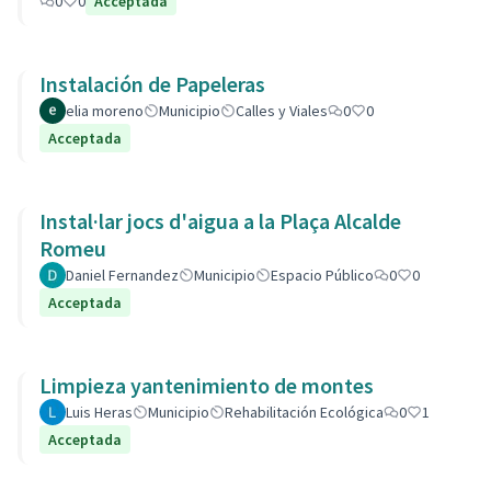
0
0
Acceptada
Instalación de Papeleras
elia moreno
Municipio
Calles y Viales
0
0
Acceptada
Instal·lar jocs d'aigua a la Plaça Alcalde
Romeu
Daniel Fernandez
Municipio
Espacio Público
0
0
Acceptada
Limpieza yantenimiento de montes
Luis Heras
Municipio
Rehabilitación Ecológica
0
1
Acceptada