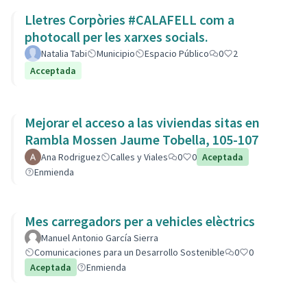
Lletres Corpòries #CALAFELL com a
photocall per les xarxes socials.
Natalia Tabi
Municipio
Espacio Público
0
2
Acceptada
Mejorar el acceso a las viviendas sitas en
Rambla Mossen Jaume Tobella, 105-107
Ana Rodriguez
Calles y Viales
0
0
Aceptada
Enmienda
Mes carregadors per a vehicles elèctrics
Manuel Antonio García Sierra
Comunicaciones para un Desarrollo Sostenible
0
0
Aceptada
Enmienda