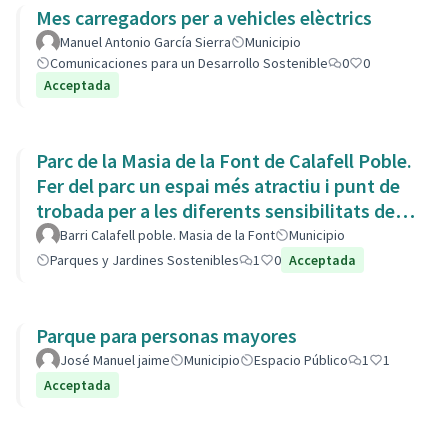
Mes carregadors per a vehicles elèctrics
Manuel Antonio García Sierra
Municipio
Comunicaciones para un Desarrollo Sostenible
0
0
Acceptada
Parc de la Masia de la Font de Calafell Poble.
Fer del parc un espai més atractiu i punt de
trobada per a les diferents sensibilitats del
barri.
Barri Calafell poble. Masia de la Font
Municipio
Parques y Jardines Sostenibles
1
0
Acceptada
Parque para personas mayores
José Manuel jaime
Municipio
Espacio Público
1
1
Acceptada