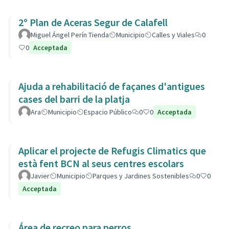
2º Plan de Aceras Segur de Calafell
Miguel Ángel Perín Tienda
Municipio
Calles y Viales
0
0
Acceptada
Ajuda a rehabilitació de façanes d'antigues
cases del barri de la platja
Ara
Municipio
Espacio Público
0
0
Acceptada
Aplicar el projecte de Refugis Climatics que
està fent BCN al seus centres escolars
Javier
Municipio
Parques y Jardines Sostenibles
0
0
Acceptada
Área de recreo para perros.