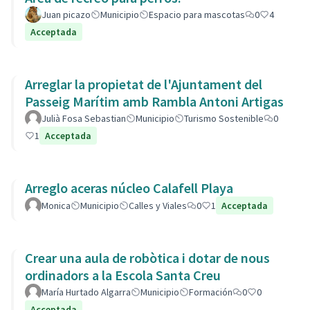
Juan picazo
Municipio
Espacio para mascotas
0
4
Acceptada
Arreglar la propietat de l'Ajuntament del
Passeig Marítim amb Rambla Antoni Artigas
Julià Fosa Sebastian
Municipio
Turismo Sostenible
0
1
Acceptada
Arreglo aceras núcleo Calafell Playa
Monica
Municipio
Calles y Viales
0
1
Acceptada
Crear una aula de robòtica i dotar de nous
ordinadors a la Escola Santa Creu
María Hurtado Algarra
Municipio
Formación
0
0
Acceptada