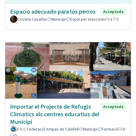
Espacio adecuado para los perros
Acceptada
Cristina Casañas
Municipi
Espai per mascotes
1
1
Importar el Projecte de Refugis
Acceptada
Climatics als centres educatius del
Municipi
F.A.C Federació Ampas de Calafell
Municipi
Formació
0
0