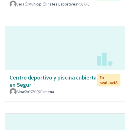
vera
Municipi
Pistes Esportives
0
0
Centro deportivo y piscina cubierta
En
avaluació
en Segur
Alba
0
0
Esmena