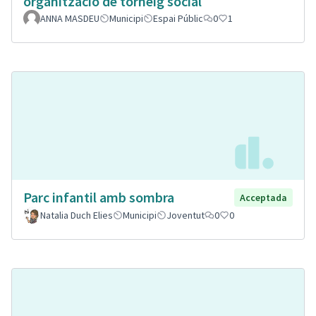
organització de torneig social
ANNA MASDEU
Municipi
Espai Públic
0
1
Parc infantil amb sombra
Acceptada
Natalia Duch Elies
Municipi
Joventut
0
0