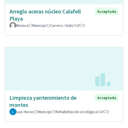
Arreglo aceras núcleo Calafell
Acceptada
Playa
Monica
Municipi
Carrers i Vials
0
1
Limpieza yantenimiento de
Acceptada
montes
Luis Heras
Municipi
Rehabilitación ecológica
0
1