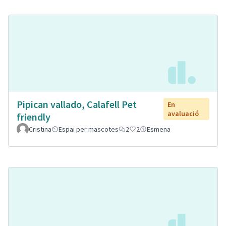
Pipican vallado, Calafell Pet
En
avaluació
friendly
Cristina
Espai per mascotes
2
2
Esmena