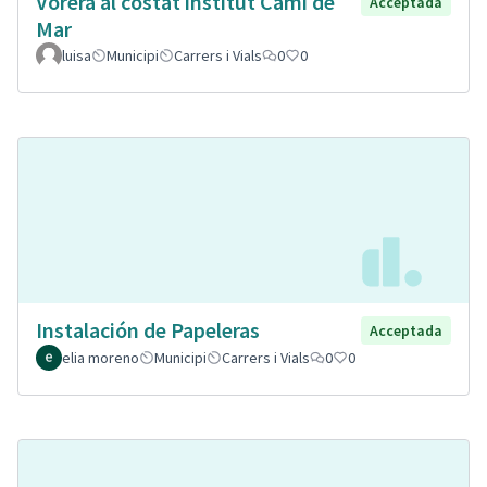
Vorera al costat institut Camí de
Acceptada
Mar
luisa
Municipi
Carrers i Vials
0
0
Instalación de Papeleras
Acceptada
elia moreno
Municipi
Carrers i Vials
0
0