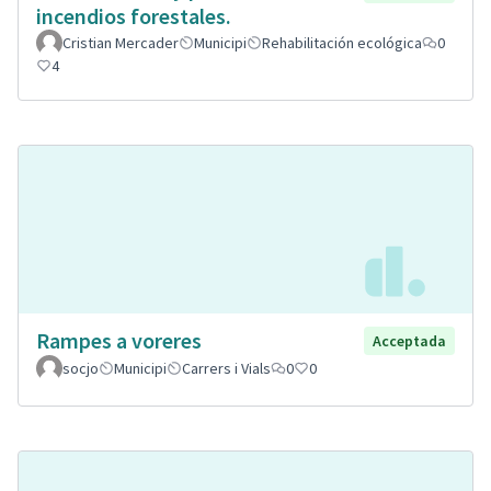
incendios forestales.
Cristian Mercader
Municipi
Rehabilitación ecológica
0
4
Rampes a voreres
Acceptada
socjo
Municipi
Carrers i Vials
0
0