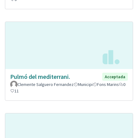
Pulmó del mediterrani.
Acceptada
Clemente Salguero Fernandez
Municipi
Fons Marins
0
11