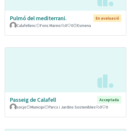
Pulmó del mediterrani.
En avaluació
Calafellenc
Fons Marins
0
0
Esmena
Passeig de Calafell
Acceptada
socjo
Municipi
Parcs i Jardins Sostenibles
0
0