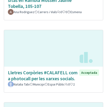
sitas en Rambla Mossen Jaume
Tobella, 105-107
Ana Rodriguez
Carrers i Vials
0
0
Esmena
Lletres Corpòries #CALAFELL com
Acceptada
a photocall per les xarxes socials.
Natalia Tabi
Municipi
Espai Públic
0
2