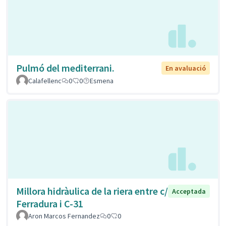
Pulmó del mediterrani.
En avaluació
Calafellenc
0
0
Esmena
Millora hidràulica de la riera entre c/
Acceptada
Ferradura i C-31
Aron Marcos Fernandez
0
0