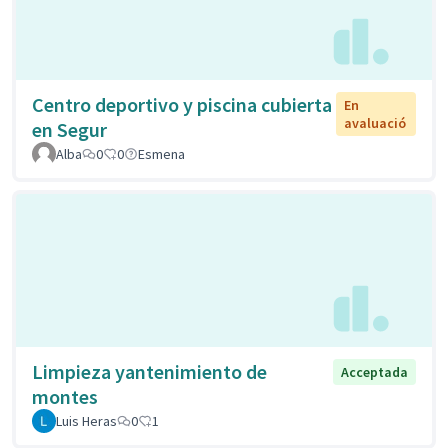
Centro deportivo y piscina cubierta
En
avaluació
en Segur
Alba
0
0
Esmena
Limpieza yantenimiento de
Acceptada
montes
Luis Heras
0
1