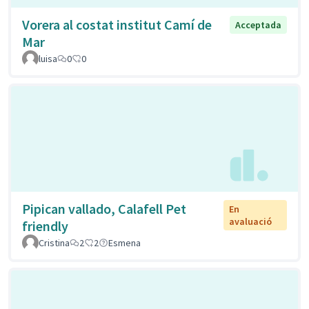
Vorera al costat institut Camí de
Acceptada
Mar
luisa
0
0
Pipican vallado, Calafell Pet
En
avaluació
friendly
Cristina
2
2
Esmena