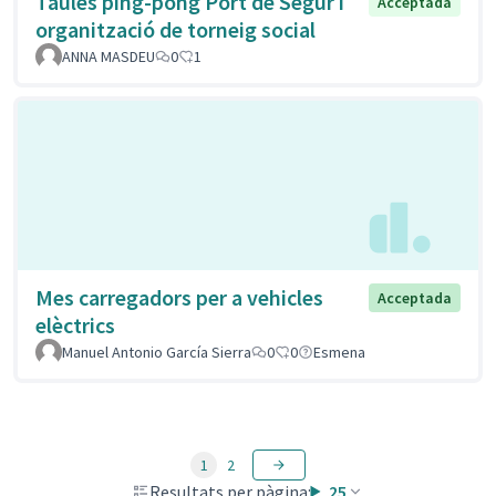
Taules ping-pong Port de Segur i
Acceptada
organització de torneig social
ANNA MASDEU
0
1
Mes carregadors per a vehicles
Acceptada
elèctrics
Manuel Antonio García Sierra
0
0
Esmena
1
2
Resultats per pàgina:
25