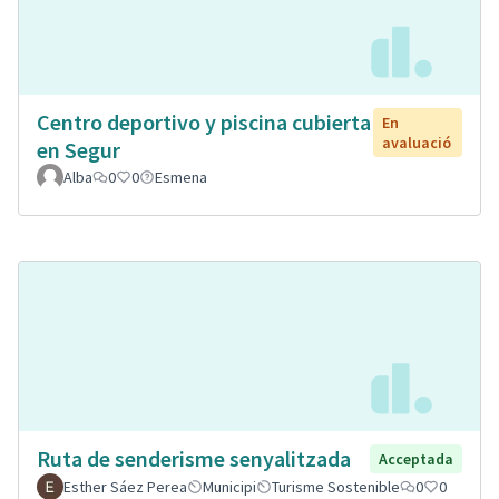
Centro deportivo y piscina cubierta
En
avaluació
en Segur
Alba
0
0
Esmena
Ruta de senderisme senyalitzada
Acceptada
Esther Sáez Perea
Municipi
Turisme Sostenible
0
0