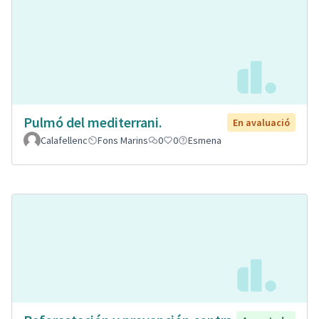
Pulmó del mediterrani.
En avaluació
Calafellenc
Fons Marins
0
0
Esmena