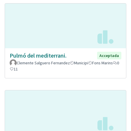
Pulmó del mediterrani.
Acceptada
Clemente Salguero Fernandez
Municipi
Fons Marins
0
11