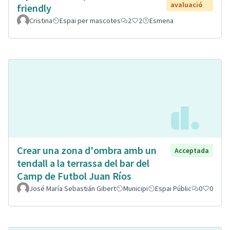
avaluació
friendly
Cristina
Espai per mascotes
2
2
Esmena
Crear una zona d'ombra amb un
Acceptada
tendall a la terrassa del bar del
Camp de Futbol Juan Ríos
José María Sebastián Gibert
Municipi
Espai Públic
0
0