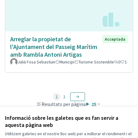
Arreglar la propietat de
Acceptada
l'Ajuntament del Passeig Marítim
amb Rambla Antoni Artigas
Julià Fosa Sebastian
Municipi
Turisme Sostenible
0
1
1
2
Resultats per pàgina:
25
Informació sobre les galetes que es fan servir a
aquesta pàgina web
Utilitzem galetes en el nostre lloc web per a millorar el rendiment i el
Termes i condicions d'ús