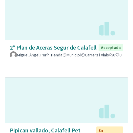
2º Plan de Aceras Segur de Calafell
Acceptada
Miguel Ángel Perín Tienda
Municipi
Carrers i Vials
0
0
Pipican vallado, Calafell Pet
En