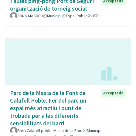
Taules ping-pong Port de Segur i
Acceptada
organització de torneig social
ANNA MASDEU
Municipi
Espai Públic
0
1
Parc de la Masia de la Font de
Acceptada
Calafell Poble. Fer del parc un
espai més atractiu i punt de
trobada per a les diferents
sensibilitats del barri.
Barri Calafell poble. Masia de la Font
Municipi