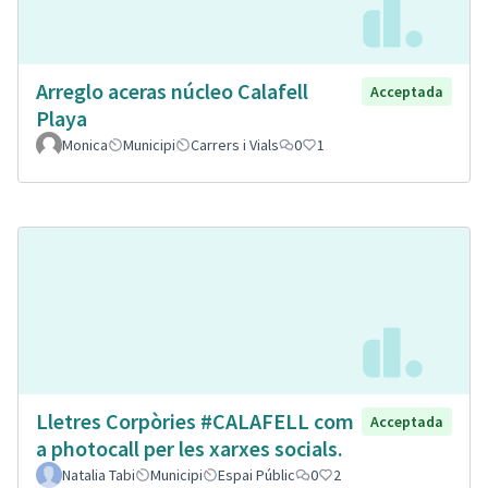
Arreglo aceras núcleo Calafell
Acceptada
Playa
Monica
Municipi
Carrers i Vials
0
1
Lletres Corpòries #CALAFELL com
Acceptada
a photocall per les xarxes socials.
Natalia Tabi
Municipi
Espai Públic
0
2