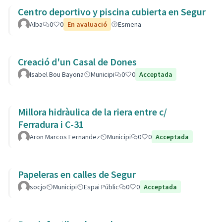
Centro deportivo y piscina cubierta en Segur
Alba
0
0
En avaluació
Esmena
Creació d'un Casal de Dones
Isabel Bou Bayona
Municipi
0
0
Acceptada
Millora hidràulica de la riera entre c/
Ferradura i C-31
Aron Marcos Fernandez
Municipi
0
0
Acceptada
Papeleras en calles de Segur
socjo
Municipi
Espai Públic
0
0
Acceptada