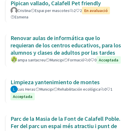
Pipican vallado, Calafell Pet friendly
Cristina
Espai per mascotes
2
2
En avaluació
Esmena
Renovar aulas de informática que lo
requieran de los centros educativos, para los
alumnos y clases de adultos por las tardes
ampa santacreu
Municipi
Formació
0
0
Acceptada
Limpieza yantenimiento de montes
Luis Heras
Municipi
Rehabilitación ecológica
0
1
Acceptada
Parc de la Masia de la Font de Calafell Poble.
Fer del parc un espai més atractiu i punt de