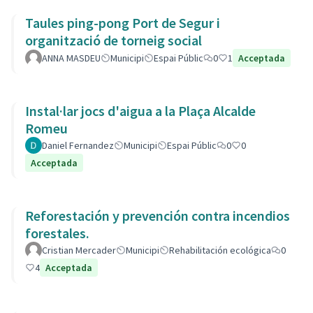
Taules ping-pong Port de Segur i
organització de torneig social
ANNA MASDEU
Municipi
Espai Públic
0
1
Acceptada
Instal·lar jocs d'aigua a la Plaça Alcalde
Romeu
Daniel Fernandez
Municipi
Espai Públic
0
0
Acceptada
Reforestación y prevención contra incendios
forestales.
Cristian Mercader
Municipi
Rehabilitación ecológica
0
4
Acceptada