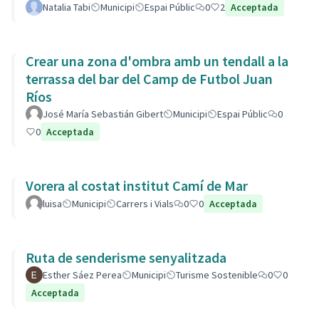
Natalia Tabi
Municipi
Espai Públic
0
2
Acceptada
Crear una zona d'ombra amb un tendall a la
terrassa del bar del Camp de Futbol Juan
Ríos
José María Sebastián Gibert
Municipi
Espai Públic
0
0
Acceptada
Vorera al costat institut Camí de Mar
luisa
Municipi
Carrers i Vials
0
0
Acceptada
Ruta de senderisme senyalitzada
Esther Sáez Perea
Municipi
Turisme Sostenible
0
0
Acceptada