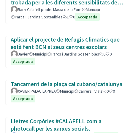
trobada per a les diferents sensibilitats del
barri.
Barri Calafell poble. Masia de la Font
Municipi
Parcs i Jardins Sostenibles
1
0
Acceptada
Aplicar el projecte de Refugis Climatics que
està fent BCN al seus centres escolars
Javier
Municipi
Parcs i Jardins Sostenibles
0
0
Acceptada
Tancament de la plaça cal cubano/catalunya
XAVIER PALAU LAPREA
Municipi
Carrers i Vials
0
0
Acceptada
Lletres Corpòries #CALAFELL com a
photocall per les xarxes socials.