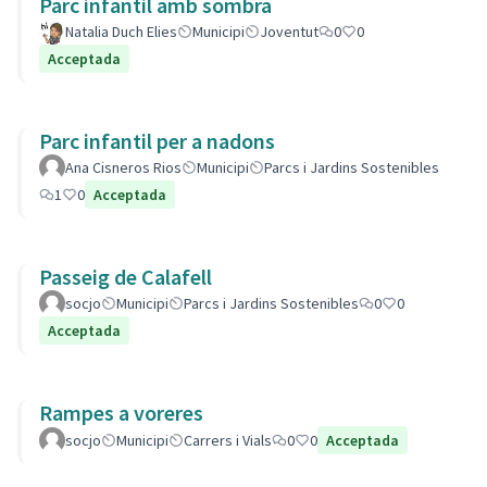
Parc infantil amb sombra
Natalia Duch Elies
Municipi
Joventut
0
0
Acceptada
Parc infantil per a nadons
Ana Cisneros Rios
Municipi
Parcs i Jardins Sostenibles
1
0
Acceptada
Passeig de Calafell
socjo
Municipi
Parcs i Jardins Sostenibles
0
0
Acceptada
Rampes a voreres
socjo
Municipi
Carrers i Vials
0
0
Acceptada