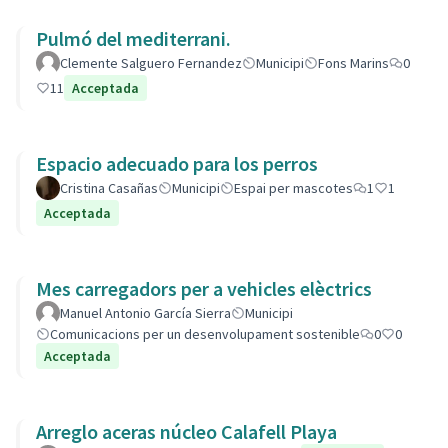
Pulmó del mediterrani.
Clemente Salguero Fernandez
Municipi
Fons Marins
0
11
Acceptada
Espacio adecuado para los perros
Cristina Casañas
Municipi
Espai per mascotes
1
1
Acceptada
Mes carregadors per a vehicles elèctrics
Manuel Antonio García Sierra
Municipi
Comunicacions per un desenvolupament sostenible
0
0
Acceptada
Arreglo aceras núcleo Calafell Playa