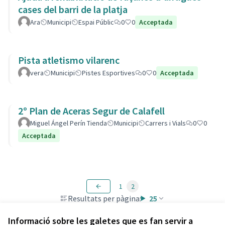
cases del barri de la platja
Ara
Municipi
Espai Públic
0
0
Acceptada
Pista atletismo vilarenc
vera
Municipi
Pistes Esportives
0
0
Acceptada
2º Plan de Aceras Segur de Calafell
Miguel Ángel Perín Tienda
Municipi
Carrers i Vials
0
0
Acceptada
1
2
Resultats per pàgina:
25
Informació sobre les galetes que es fan servir a