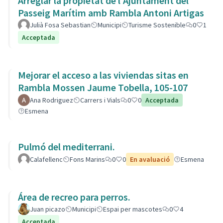
Arreglar la propietat de l'Ajuntament del
Passeig Marítim amb Rambla Antoni Artigas
Julià Fosa Sebastian
Municipi
Turisme Sostenible
0
1
Acceptada
Mejorar el acceso a las viviendas sitas en
Rambla Mossen Jaume Tobella, 105-107
Ana Rodriguez
Carrers i Vials
0
0
Acceptada
Esmena
Pulmó del mediterrani.
Calafellenc
Fons Marins
0
0
En avaluació
Esmena
Área de recreo para perros.
Juan picazo
Municipi
Espai per mascotes
0
4
Acceptada