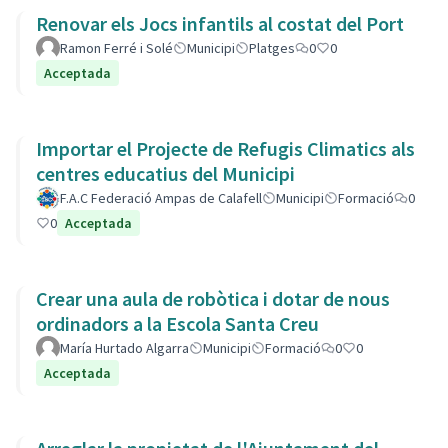
Renovar els Jocs infantils al costat del Port
Ramon Ferré i Solé
Municipi
Platges
0
0
Acceptada
Importar el Projecte de Refugis Climatics als
centres educatius del Municipi
F.A.C Federació Ampas de Calafell
Municipi
Formació
0
0
Acceptada
Crear una aula de robòtica i dotar de nous
ordinadors a la Escola Santa Creu
María Hurtado Algarra
Municipi
Formació
0
0
Acceptada