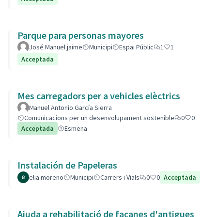
Parque para personas mayores
José Manuel jaime
Municipi
Espai Públic
1
1
Acceptada
Mes carregadors per a vehicles elèctrics
Manuel Antonio García Sierra
Comunicacions per un desenvolupament sostenible
0
0
Acceptada
Esmena
Instalación de Papeleras
elia moreno
Municipi
Carrers i Vials
0
0
Acceptada
Ajuda a rehabilitació de façanes d'antigues