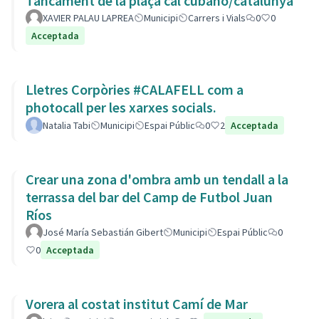
Tancament de la plaça cal cubano/catalunya
XAVIER PALAU LAPREA
Municipi
Carrers i Vials
0
0
Acceptada
Lletres Corpòries #CALAFELL com a
photocall per les xarxes socials.
Natalia Tabi
Municipi
Espai Públic
0
2
Acceptada
Crear una zona d'ombra amb un tendall a la
terrassa del bar del Camp de Futbol Juan
Ríos
José María Sebastián Gibert
Municipi
Espai Públic
0
0
Acceptada
Vorera al costat institut Camí de Mar