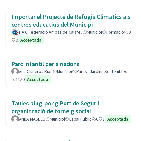
Importar el Projecte de Refugis Climatics als
centres educatius del Municipi
F.A.C Federació Ampas de Calafell
Municipi
Formació
0
0
Acceptada
Parc infantil per a nadons
Ana Cisneros Rios
Municipi
Parcs i Jardins Sostenibles
1
0
Acceptada
Taules ping-pong Port de Segur i
organització de torneig social
ANNA MASDEU
Municipi
Espai Públic
0
1
Acceptada