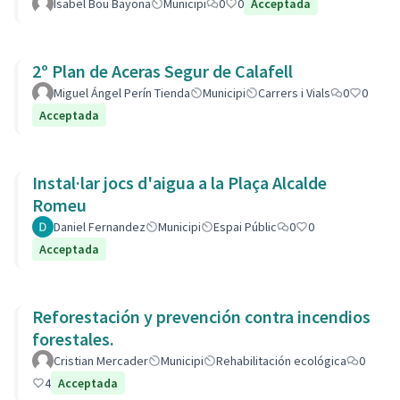
Isabel Bou Bayona
Municipi
0
0
Acceptada
2º Plan de Aceras Segur de Calafell
Miguel Ángel Perín Tienda
Municipi
Carrers i Vials
0
0
Acceptada
Instal·lar jocs d'aigua a la Plaça Alcalde
Romeu
Daniel Fernandez
Municipi
Espai Públic
0
0
Acceptada
Reforestación y prevención contra incendios
forestales.
Cristian Mercader
Municipi
Rehabilitación ecológica
0
4
Acceptada