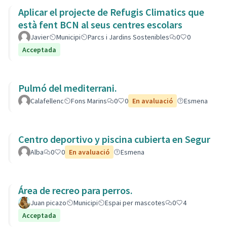
Aplicar el projecte de Refugis Climatics que
està fent BCN al seus centres escolars
Javier
Municipi
Parcs i Jardins Sostenibles
0
0
Acceptada
Pulmó del mediterrani.
Calafellenc
Fons Marins
0
0
En avaluació
Esmena
Centro deportivo y piscina cubierta en Segur
Alba
0
0
En avaluació
Esmena
Área de recreo para perros.
Juan picazo
Municipi
Espai per mascotes
0
4
Acceptada