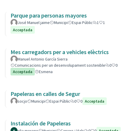
Parque para personas mayores
José Manuel jaime
Municipi
Espai Públic
1
1
Acceptada
Mes carregadors per a vehicles elèctrics
Manuel Antonio García Sierra
Comunicacions per un desenvolupament sostenible
0
0
Acceptada
Esmena
Papeleras en calles de Segur
socjo
Municipi
Espai Públic
0
0
Acceptada
Instalación de Papeleras
elia moreno
Municipi
Carrers i Vials
0
0
Acceptada