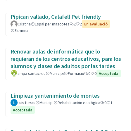
Pipican vallado, Calafell Pet friendly
Cristina
Espai per mascotes
2
2
En avaluació
Esmena
Renovar aulas de informática que lo
requieran de los centros educativos, para los
alumnos y clases de adultos por las tardes
ampa santacreu
Municipi
Formació
0
0
Acceptada
Limpieza yantenimiento de montes
Luis Heras
Municipi
Rehabilitación ecológica
0
1
Acceptada