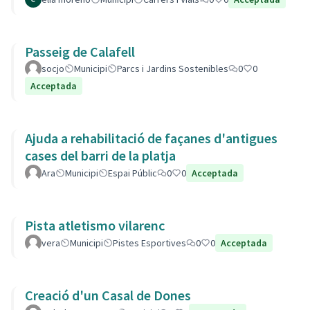
Passeig de Calafell
socjo
Municipi
Parcs i Jardins Sostenibles
0
0
Acceptada
Ajuda a rehabilitació de façanes d'antigues
cases del barri de la platja
Ara
Municipi
Espai Públic
0
0
Acceptada
Pista atletismo vilarenc
vera
Municipi
Pistes Esportives
0
0
Acceptada
Creació d'un Casal de Dones