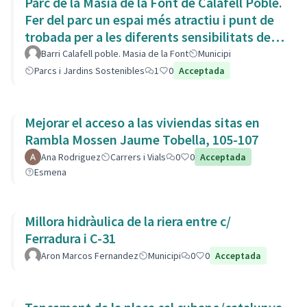
Parc de la Masia de la Font de Calafell Poble.
Fer del parc un espai més atractiu i punt de
trobada per a les diferents sensibilitats del
barri.
Barri Calafell poble. Masia de la Font
Municipi
Parcs i Jardins Sostenibles
1
0
Acceptada
Mejorar el acceso a las viviendas sitas en
Rambla Mossen Jaume Tobella, 105-107
Ana Rodriguez
Carrers i Vials
0
0
Acceptada
Esmena
Millora hidràulica de la riera entre c/
Ferradura i C-31
Aron Marcos Fernandez
Municipi
0
0
Acceptada