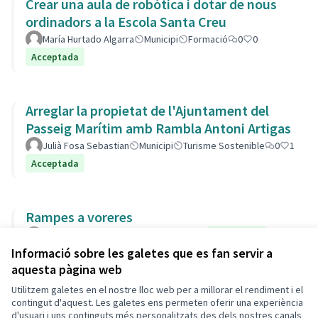
Crear una aula de robòtica i dotar de nous
ordinadors a la Escola Santa Creu
María Hurtado Algarra
Municipi
Formació
0
0
Acceptada
Arreglar la propietat de l'Ajuntament del
Passeig Marítim amb Rambla Antoni Artigas
Julià Fosa Sebastian
Municipi
Turisme Sostenible
0
1
Acceptada
Rampes a voreres
socjo
Municipi
Carrers i Vials
0
0
Acceptada
Informació sobre les galetes que es fan servir a
aquesta pàgina web
Utilitzem galetes en el nostre lloc web per a millorar el rendiment i el
Termes i condicions d'ús
contingut d'aquest. Les galetes ens permeten oferir una experiència
Configuració de les galetes
d'usuari i uns continguts més personalitzats des dels nostres canals
Decidim Calafell a X
Decidim Calafell a Facebook
Decidim Calafell a YouTube
Decidim Calafell a GitHub