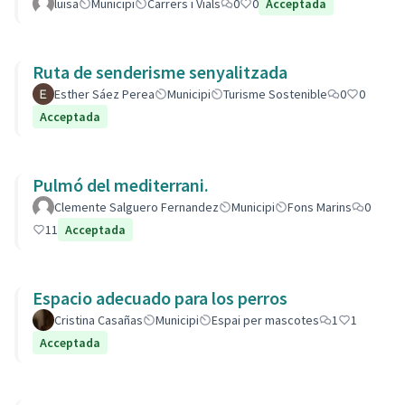
luisa
Municipi
Carrers i Vials
0
0
Acceptada
Ruta de senderisme senyalitzada
Esther Sáez Perea
Municipi
Turisme Sostenible
0
0
Acceptada
Pulmó del mediterrani.
Clemente Salguero Fernandez
Municipi
Fons Marins
0
11
Acceptada
Espacio adecuado para los perros
Cristina Casañas
Municipi
Espai per mascotes
1
1
Acceptada