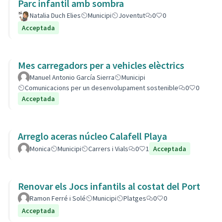
Parc infantil amb sombra
Natalia Duch Elies
Municipi
Joventut
0
0
Acceptada
Mes carregadors per a vehicles elèctrics
Manuel Antonio García Sierra
Municipi
Comunicacions per un desenvolupament sostenible
0
0
Acceptada
Arreglo aceras núcleo Calafell Playa
Monica
Municipi
Carrers i Vials
0
1
Acceptada
Renovar els Jocs infantils al costat del Port
Ramon Ferré i Solé
Municipi
Platges
0
0
Acceptada