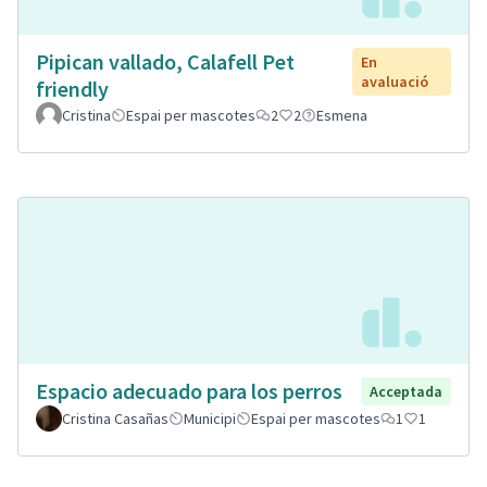
Pipican vallado, Calafell Pet
En
avaluació
friendly
Cristina
Espai per mascotes
2
2
Esmena
Espacio adecuado para los perros
Acceptada
Cristina Casañas
Municipi
Espai per mascotes
1
1