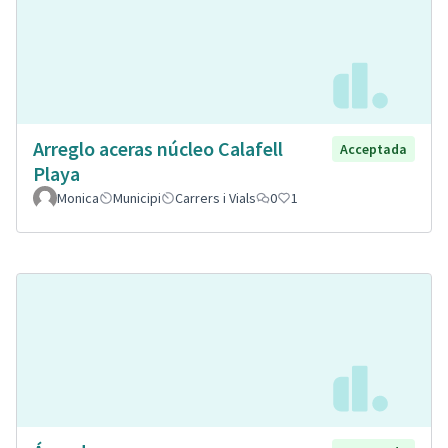
Arreglo aceras núcleo Calafell
Acceptada
Playa
Monica
Municipi
Carrers i Vials
0
1