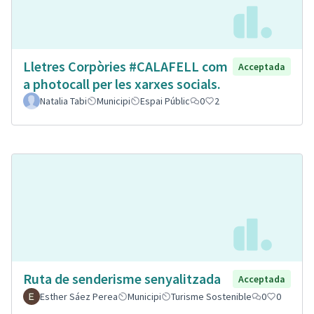
Lletres Corpòries #CALAFELL com
Acceptada
a photocall per les xarxes socials.
Natalia Tabi
Municipi
Espai Públic
0
2
Ruta de senderisme senyalitzada
Acceptada
Esther Sáez Perea
Municipi
Turisme Sostenible
0
0