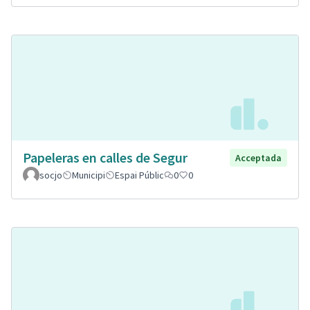
Papeleras en calles de Segur
Acceptada
socjo
Municipi
Espai Públic
0
0