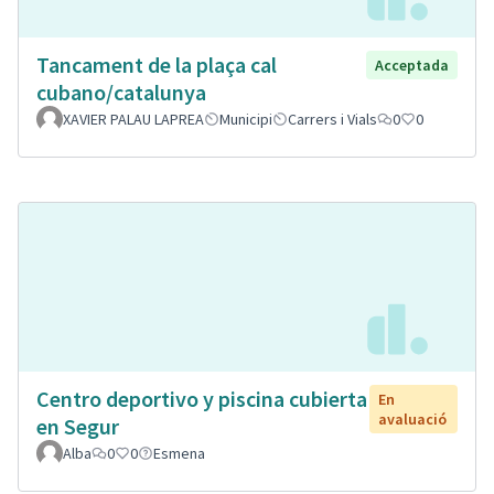
Tancament de la plaça cal
Acceptada
cubano/catalunya
XAVIER PALAU LAPREA
Municipi
Carrers i Vials
0
0
Centro deportivo y piscina cubierta
En
avaluació
en Segur
Alba
0
0
Esmena