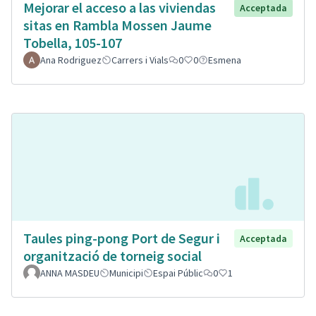
Mejorar el acceso a las viviendas
Acceptada
sitas en Rambla Mossen Jaume
Tobella, 105-107
Ana Rodriguez
Carrers i Vials
0
0
Esmena
Taules ping-pong Port de Segur i
Acceptada
organització de torneig social
ANNA MASDEU
Municipi
Espai Públic
0
1