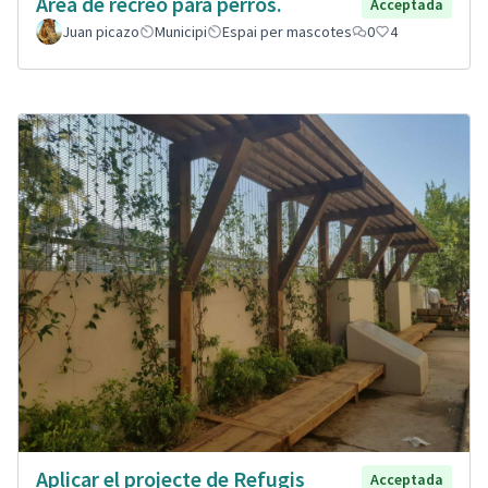
Área de recreo para perros.
Acceptada
Juan picazo
Municipi
Espai per mascotes
0
4
Aplicar el projecte de Refugis
Acceptada