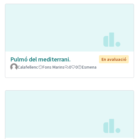
Pulmó del mediterrani.
En avaluació
Calafellenc
Fons Marins
0
0
Esmena