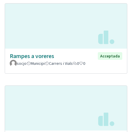
Rampes a voreres
Acceptada
socjo
Municipi
Carrers i Vials
0
0