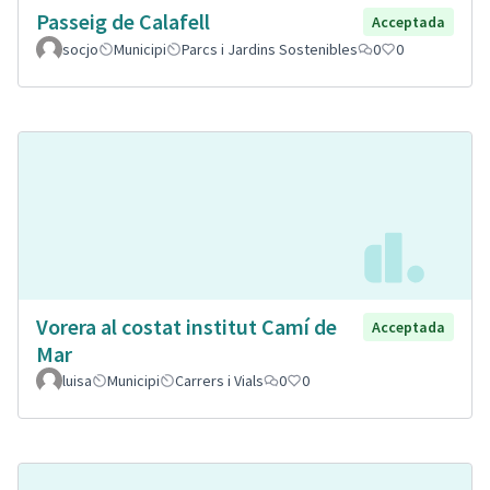
Passeig de Calafell
Acceptada
socjo
Municipi
Parcs i Jardins Sostenibles
0
0
Vorera al costat institut Camí de
Acceptada
Mar
luisa
Municipi
Carrers i Vials
0
0