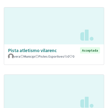
Pista atletismo vilarenc
Acceptada
vera
Municipi
Pistes Esportives
0
0