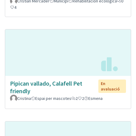
Cristian Mercader
Municipi
Rehabilitación ecológica
0
4
Pipican vallado, Calafell Pet
En
avaluació
friendly
Cristina
Espai per mascotes
2
2
Esmena