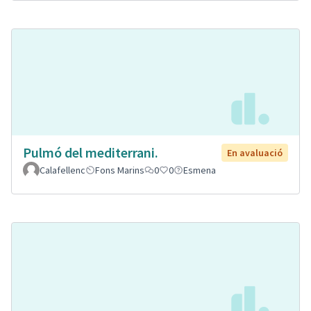
Pulmó del mediterrani.
En avaluació
Calafellenc
Fons Marins
0
0
Esmena