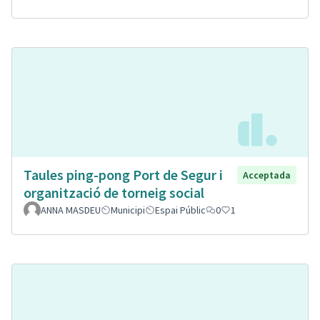
Taules ping-pong Port de Segur i
Acceptada
organització de torneig social
ANNA MASDEU
Municipi
Espai Públic
0
1