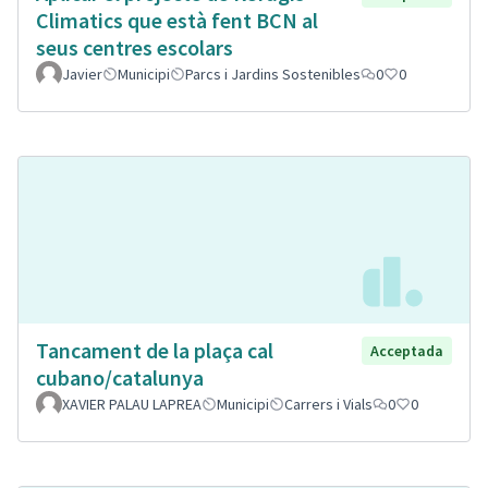
Climatics que està fent BCN al
seus centres escolars
Javier
Municipi
Parcs i Jardins Sostenibles
0
0
Tancament de la plaça cal
Acceptada
cubano/catalunya
XAVIER PALAU LAPREA
Municipi
Carrers i Vials
0
0