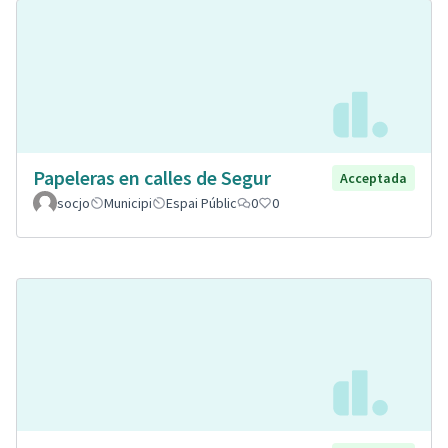
Papeleras en calles de Segur
Acceptada
socjo
Municipi
Espai Públic
0
0