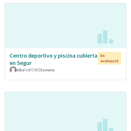
Centro deportivo y piscina cubierta
En
avaluació
en Segur
Alba
0
0
Esmena