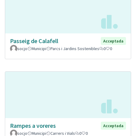
Passeig de Calafell
Acceptada
socjo
Municipi
Parcs i Jardins Sostenibles
0
0
Rampes a voreres
Acceptada
socjo
Municipi
Carrers i Vials
0
0