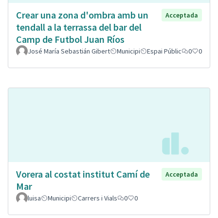
Crear una zona d'ombra amb un
Acceptada
tendall a la terrassa del bar del
Camp de Futbol Juan Ríos
José María Sebastián Gibert
Municipi
Espai Públic
0
0
Vorera al costat institut Camí de
Acceptada
Mar
luisa
Municipi
Carrers i Vials
0
0