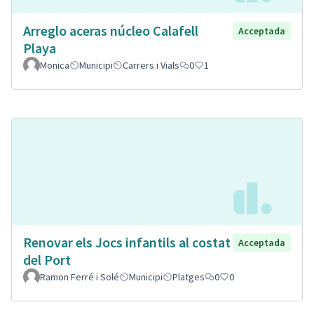
Arreglo aceras núcleo Calafell
Acceptada
Playa
Monica
Municipi
Carrers i Vials
0
1
Renovar els Jocs infantils al costat
Acceptada
del Port
Ramon Ferré i Solé
Municipi
Platges
0
0