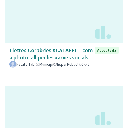
Lletres Corpòries #CALAFELL com
Acceptada
a photocall per les xarxes socials.
Natalia Tabi
Municipi
Espai Públic
0
2