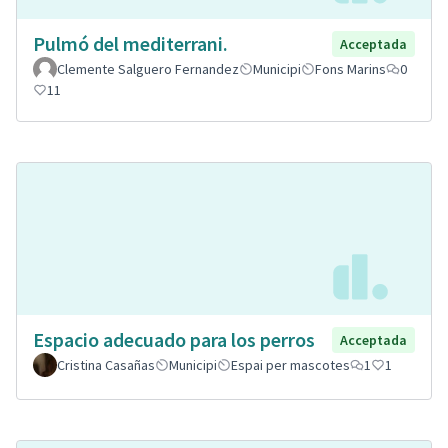
Pulmó del mediterrani.
Acceptada
Clemente Salguero Fernandez
Municipi
Fons Marins
0
11
Espacio adecuado para los perros
Acceptada
Cristina Casañas
Municipi
Espai per mascotes
1
1