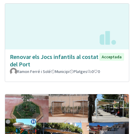
Renovar els Jocs infantils al costat
Acceptada
del Port
Ramon Ferré i Solé
Municipi
Platges
0
0