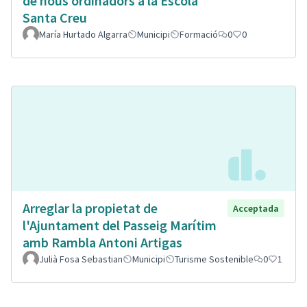
de nous ordinadors a la Escola
Santa Creu
María Hurtado Algarra
Municipi
Formació
0
0
Arreglar la propietat de
Acceptada
l'Ajuntament del Passeig Marítim
amb Rambla Antoni Artigas
Julià Fosa Sebastian
Municipi
Turisme Sostenible
0
1