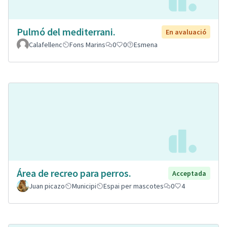
Pulmó del mediterrani.
En avaluació
Calafellenc
Fons Marins
0
0
Esmena
Área de recreo para perros.
Acceptada
Juan picazo
Municipi
Espai per mascotes
0
4