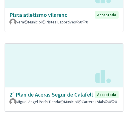
Pista atletismo vilarenc
Acceptada
vera
Municipi
Pistes Esportives
0
0
2º Plan de Aceras Segur de Calafell
Acceptada
Miguel Ángel Perín Tienda
Municipi
Carrers i Vials
0
0