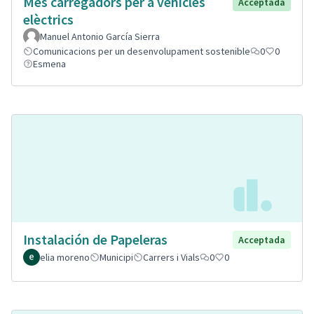
Mes carregadors per a vehicles
Acceptada
elèctrics
Manuel Antonio García Sierra
Comunicacions per un desenvolupament sostenible
0
0
Esmena
Instalación de Papeleras
Acceptada
elia moreno
Municipi
Carrers i Vials
0
0