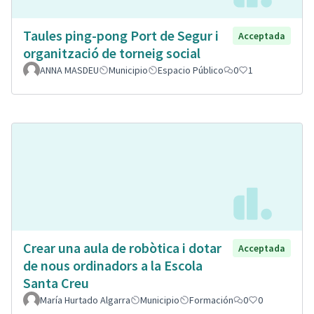
Taules ping-pong Port de Segur i
Acceptada
organització de torneig social
ANNA MASDEU
Municipio
Espacio Público
0
1
Crear una aula de robòtica i dotar
Acceptada
de nous ordinadors a la Escola
Santa Creu
María Hurtado Algarra
Municipio
Formación
0
0