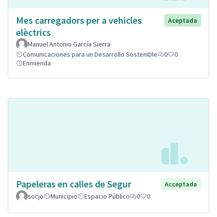
Mes carregadors per a vehicles
Aceptada
elèctrics
Manuel Antonio García Sierra
Comunicaciones para un Desarrollo Sostenible
0
0
Enmienda
Papeleras en calles de Segur
Acceptada
socjo
Municipio
Espacio Público
0
0