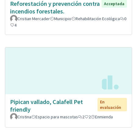
Reforestación y prevención contra
Acceptada
incendios forestales.
Cristian Mercader
Municipio
Rehabilitación Ecológica
0
4
Pipican vallado, Calafell Pet
En
evaluación
friendly
Cristina
Espacio para mascotas
2
2
Enmienda