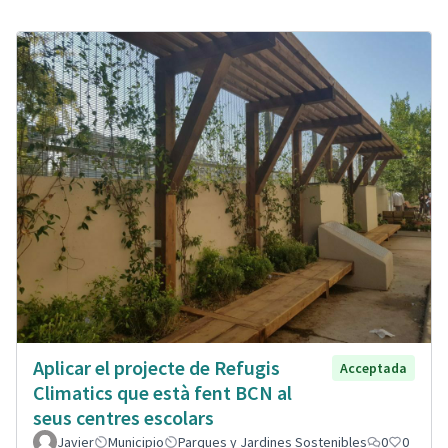
Aplicar el projecte de Refugis
Acceptada
Climatics que està fent BCN al
seus centres escolars
Javier
Municipio
Parques y Jardines Sostenibles
0
0