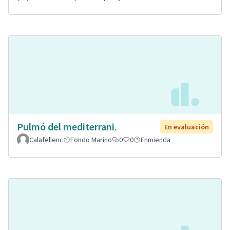
Pulmó del mediterrani.
En evaluación
Calafellenc
Fondo Marino
0
0
Enmienda