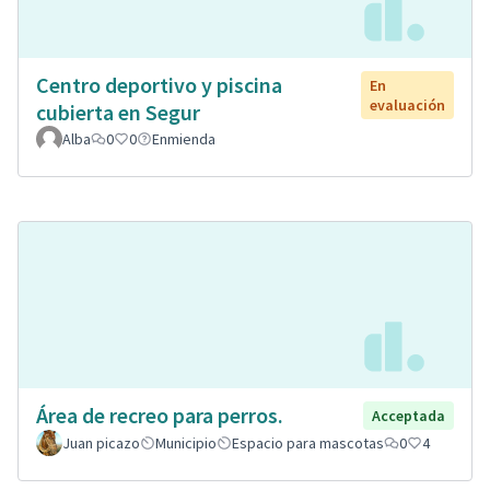
Centro deportivo y piscina
En
evaluación
cubierta en Segur
Alba
0
0
Enmienda
Área de recreo para perros.
Acceptada
Juan picazo
Municipio
Espacio para mascotas
0
4