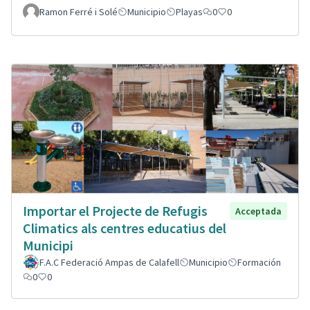
Ramon Ferré i Solé
Municipio
Playas
0
0
Importar el Projecte de Refugis
Acceptada
Climatics als centres educatius del
Municipi
F.A.C Federació Ampas de Calafell
Municipio
Formación
0
0