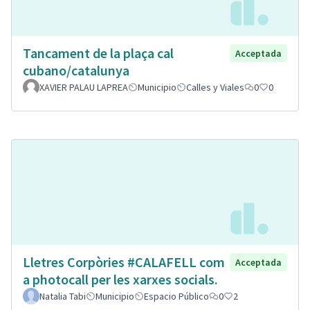
Tancament de la plaça cal
Acceptada
cubano/catalunya
XAVIER PALAU LAPREA
Municipio
Calles y Viales
0
0
Lletres Corpòries #CALAFELL com
Acceptada
a photocall per les xarxes socials.
Natalia Tabi
Municipio
Espacio Público
0
2