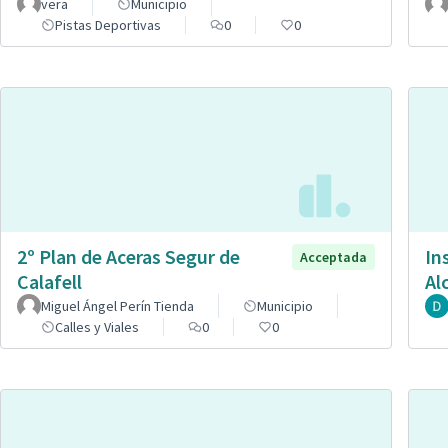
vera
Municipio
Pistas Deportivas
0
0
2º Plan de Aceras Segur de
In
Acceptada
Calafell
Al
Miguel Ángel Perín Tienda
Municipio
Calles y Viales
0
0