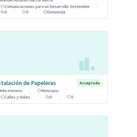
Manuel Antonio García Sierra
Comunicaciones para un Desarrollo Sostenible
0
0
Enmienda
stalación de Papeleras
Acceptada
elia moreno
Municipio
Calles y Viales
0
0