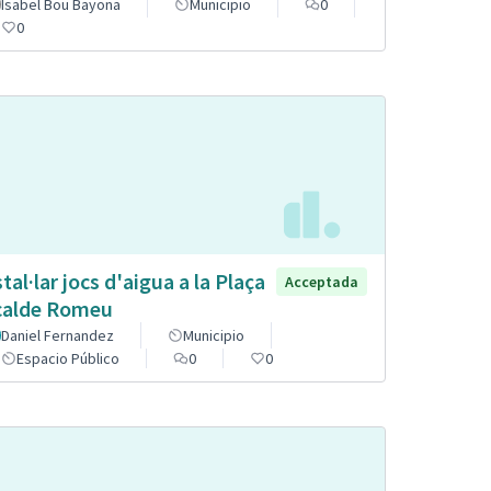
Isabel Bou Bayona
Municipio
0
0
stal·lar jocs d'aigua a la Plaça
Acceptada
calde Romeu
Daniel Fernandez
Municipio
Espacio Público
0
0