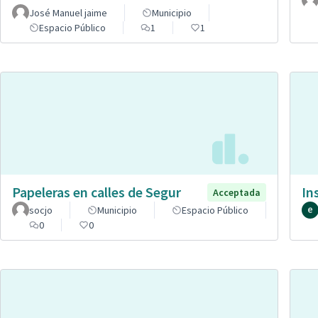
José Manuel jaime
Municipio
Espacio Público
1
1
Papeleras en calles de Segur
In
Acceptada
socjo
Municipio
Espacio Público
0
0