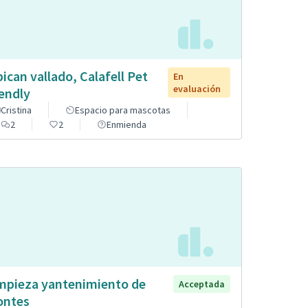
pican vallado, Calafell Pet
En
evaluación
iendly
Cristina
Espacio para mascotas
2
2
Enmienda
mpieza yantenimiento de
Acceptada
ntes