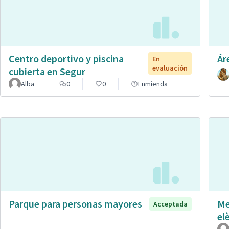
Centro deportivo y piscina
Ár
En
evaluación
cubierta en Segur
Alba
0
0
Enmienda
Parque para personas mayores
Me
Acceptada
el