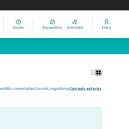
legir el idioma
Ayuda
Encuentros
Actividad
Entra
Leaflet
|
©
HERE maps
ina como puntos en el mapa. El elemento se puede utilizar con un 
nes
Más comentadas
Con más seguidoras
Con más autoras