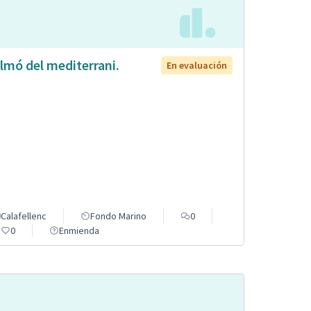
lmó del mediterrani.
En evaluación
Calafellenc
Fondo Marino
0
0
Enmienda