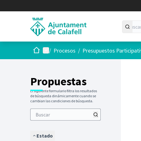
Inicio
Menú principal
/
Procesos
/
Presupuestos Participat
Saltar
El siguie
+
−
Propuestas
El siguiente formulario filtra los resultados
de búsqueda dinámicamente cuando se
cambian las condiciones de búsqueda.
Estado