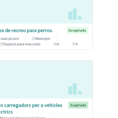
ea de recreo para perros.
Acceptada
Juan picazo
Municipio
Espacio para mascotas
0
4
s carregadors per a vehicles
Aceptada
èctrics