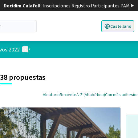
Decidim Calafell
-
Inscripciones Registro Participantes PAM
Castellano
Triar la llengua
E
Menú de usuario
ivos 2022
/
 el mapa
nte elemento es un mapa que presenta los componentes de esta pág
38 propuestas
Aleatorio
Reciente
A-Z (Alfabético)
Con más adhesio